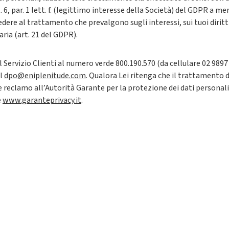
rt. 6, par. 1 lett. f. (legittimo interesse della Società) del GDPR a 
edere al trattamento che prevalgono sugli interessi, sui tuoi diritt
iaria (art. 21 del GDPR).
el Servizio Clienti al numero verde 800.190.570 (da cellulare 02 989
il
dpo@eniplenitude.com
. Qualora Lei ritenga che il trattamento 
re reclamo all’Autorità Garante per la protezione dei dati personali
e
www.garanteprivacy.it
.