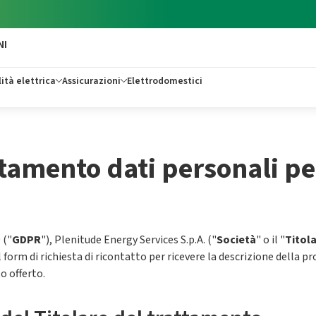
NI
ità elettrica
Assicurazioni
Elettrodomestici
tamento dati personali per
 ("
GDPR
"), Plenitude Energy Services S.p.A. ("
Società
" o il "
Titol
l form di richiesta di ricontatto per ricevere la descrizione della
o offerto.