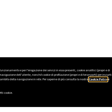
 funzionamento e per l’erogazione dei servizi in esso presenti, cookie analitici (propri e di
avigazione dell’utente, nonché cookie di profilazione (propri e di terze parti) per inviarti
’ambito della navigazione in rete. Per saperne di più consulta la nostra
Cookie Policy
e
tti cookie.