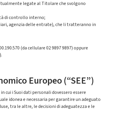
ttualmente legate al Titolare che svolgono
tà di controllo interno;
ari, agenzia delle entrate), che li tratteranno in
800.190.570 (da cellulare 02 9897 9897) oppure
).
conomico Europeo (“SEE”)
in cui i Suoi dati personali dovessero essere
ttuale idonea e necessaria per garantire un adeguato
se, tra le altre, le decisioni di adeguatezza e le