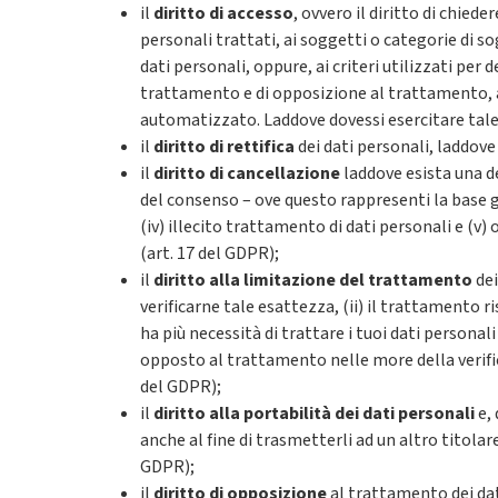
il
diritto di accesso
, ovvero il diritto di chiede
personali trattati, ai soggetti o categorie di s
dati personali, oppure, ai criteri utilizzati per 
trattamento e di opposizione al trattamento, al 
automatizzato. Laddove dovessi esercitare tale d
il
diritto di rettifica
dei dati personali, laddove
il
diritto di cancellazione
laddove esista una del
del consenso – ove questo rappresenti la base g
(iv) illecito trattamento di dati personali e (v
(art. 17 del GDPR);
il
diritto alla limitazione del trattamento
dei
verificarne tale esattezza, (ii) il trattamento r
ha più necessità di trattare i tuoi dati personali
opposto al trattamento nelle more della verifica
del GDPR);
il
diritto alla portabilità dei dati personali
e,
anche al fine di trasmetterli ad un altro titola
GDPR);
il
diritto di opposizione
al trattamento dei dati