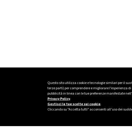
Questo sito utilizza cookie e tecnologie similari per il suo
terze parti) per comprendere e migliorare l’esperienza di n
pubblicità in linea con le tue preferenze manifestate nell
Privacy Policy
.
Gestisci le tue scelte sui cookie
.
Cliccando su "Accetta tutti" acconsenti all’uso dei sudde