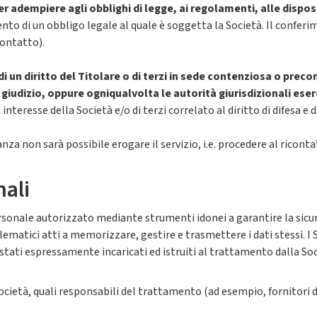
r adempiere agli obblighi di legge, ai regolamenti, alle disposi
to di un obbligo legale al quale è soggetta la Società. Il conferi
icontatto).
i un diritto del Titolare o di terzi in sede contenziosa o preco
iudizio, oppure ogniqualvolta le autorità giurisdizionali eserci
teresse della Società e/o di terzi correlato al diritto di difesa e di 
za non sarà possibile erogare il servizio, i.e. procedere al riconta
nali
rsonale autorizzato mediante strumenti idonei a garantire la sicur
lematici atti a memorizzare, gestire e trasmettere i dati stessi. I S
tati espressamente incaricati ed istruiti al trattamento dalla Socie
cietà, quali responsabili del trattamento (ad esempio, fornitori di 