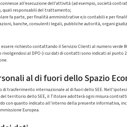
onnesse all’esecuzione dell’attività (ad esempio, società contra
i), quali responsabili del trattamento;
olare fa parte, per finalità amministrative e/o contabili e per finali
azioni, banche, consulenti legali, pubbliche autorità, organi giudizi
ò essere richiesto contattando il Servizio Clienti al numero verde 
 rivolgendosi al DPO (i cui dati di contatti sono indicati al punto 2
ione.
rsonali al di fuori dello Spazio E
 di trasferimento internazionale al di fuori dello SEE. Nell’ipotesi 
 del territorio dello SEE, il Titolare adotterà ogni misura contra
rdo con quanto indicato all'interno della presente informativa, inclu
Commissione Europea.