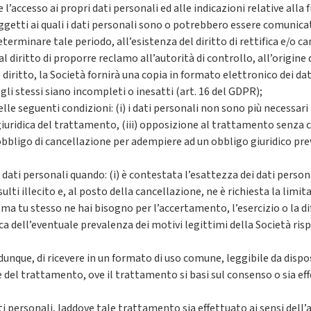
re l’accesso ai propri dati personali ed alle indicazioni relative alla
oggetti ai quali i dati personali sono o potrebbero essere comunica
determinare tale periodo, all’esistenza del diritto di rettifica e/o c
diritto di proporre reclamo all’autorità di controllo, all’origine d
iritto, la Società fornirà una copia in formato elettronico dei dat
 gli stessi siano incompleti o inesatti (art. 16 del GDPR);
le seguenti condizioni: (i) i dati personali non sono più necessari pe
iuridica del trattamento, (iii) opposizione al trattamento senza c
) obbligo di cancellazione per adempiere ad un obbligo giuridico pre
 dati personali quando: (i) è contestata l’esattezza dei dati person
isulti illecito e, al posto della cancellazione, ne è richiesta la lim
 ma tu stesso ne hai bisogno per l’accertamento, l’esercizio o la difes
 dell’eventuale prevalenza dei motivi legittimi della Società rispet
 dunque, di ricevere in un formato di uso comune, leggibile da dispo
re del trattamento, ove il trattamento si basi sul consenso o sia e
 personali, laddove tale trattamento sia effettuato ai sensi dell’art