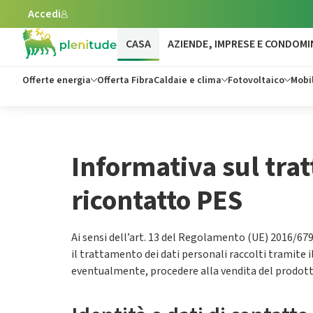
Accedi
Vai al contenuto principale
CASA
AZIENDE, IMPRESE E CONDOMI
Offerte energia
Offerta Fibra
Caldaie e clima
Fotovoltaico
Mobil
Informativa sul trat
ricontatto PES
Ai sensi dell’art. 13 del Regolamento (UE) 2016/679
il trattamento dei dati personali raccolti tramite i
eventualmente, procedere alla vendita del prodott