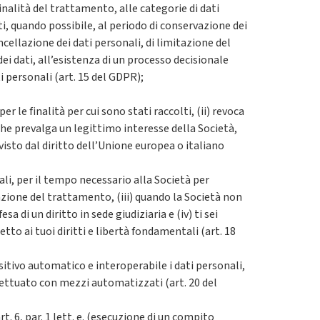
 finalità del trattamento, alle categorie di dati
ti, quando possibile, al periodo di conservazione dei
ancellazione dei dati personali, di limitazione del
ei dati, all’esistenza di un processo decisionale
i personali (art. 15 del GDPR);
r le finalità per cui sono stati raccolti, (ii) revoca
he prevalga un legittimo interesse della Società,
visto dal diritto dell’Unione europea o italiano
ali, per il tempo necessario alla Società per
itazione del trattamento, (iii) quando la Società non
a di un diritto in sede giudiziaria e (iv) ti sei
to ai tuoi diritti e libertà fondamentali (art. 18
sitivo automatico e interoperabile i dati personali,
ffettuato con mezzi automatizzati (art. 20 del
. 6, par. 1 lett. e. (esecuzione di un compito