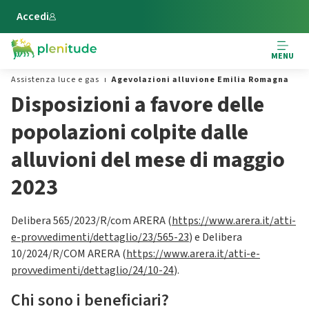
Vai al contenuto principale
Accedi
MENU
Assistenza luce e gas
Agevolazioni alluvione Emilia Romagna
Disposizioni a favore delle
popolazioni colpite dalle
alluvioni del mese di maggio
2023
Delibera 565/2023/R/com ARERA (
https://www.arera.it/atti-
e-provvedimenti/dettaglio/23/565-23
) e Delibera
10/2024/R/COM ARERA (
https://www.arera.it/atti-e-
provvedimenti/dettaglio/24/10-24
).
Chi sono i beneficiari?