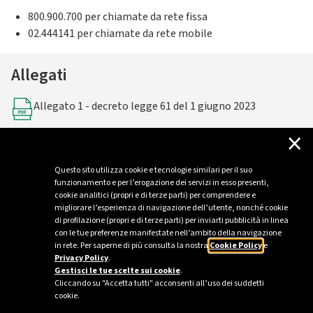
800.900.700 per chiamate da rete fissa
02.444141 per chiamate da rete mobile
Allegati
Allegato 1 - decreto legge 61 del 1 giugno 2023
×
Allegato 2 - Dichiarazione sostitutiva di atto notorio
Questo sito utilizza cookie e tecnologie similari per il suo
funzionamento e per l’erogazione dei servizi in esso presenti,
cookie analitici (propri e di terze parti) per comprendere e
migliorare l’esperienza di navigazione dell’utente, nonché cookie
di profilazione (propri e di terze parti) per inviarti pubblicità in linea
con le tue preferenze manifestate nell’ambito della navigazione
in rete. Per saperne di più consulta la nostra
Cookie Policy
e
Privacy Policy
.
Gestisci le tue scelte sui cookie
.
Cliccando su "Accetta tutti" acconsenti all’uso dei suddetti
cookie.