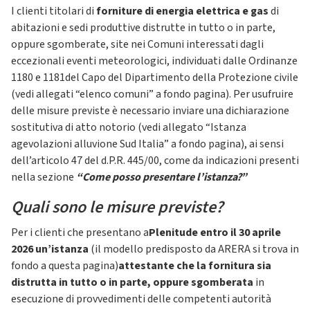
I clienti titolari di
forniture di energia elettrica e gas
di
abitazioni e sedi produttive distrutte in tutto o in parte,
oppure sgomberate, site nei Comuni interessati dagli
eccezionali eventi meteorologici, individuati dalle Ordinanze
1180 e 1181del Capo del Dipartimento della Protezione civile
(vedi allegati “elenco comuni” a fondo pagina). Per usufruire
delle misure previste è necessario inviare una dichiarazione
sostitutiva di atto notorio (vedi allegato “Istanza
agevolazioni alluvione Sud Italia” a fondo pagina), ai sensi
dell’articolo 47 del d.P.R. 445/00, come da indicazioni presenti
nella sezione
“Come posso presentare l’istanza?”
Quali sono le misure previste?
Per i clienti che presentano a
Plenitude entro il 30 aprile
2026 un’istanza
(il modello predisposto da ARERA si trova in
fondo a questa pagina)
attestante che la fornitura sia
distrutta in tutto o in parte, oppure sgomberata
in
esecuzione di provvedimenti delle competenti autorità