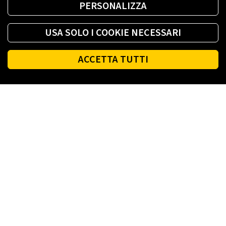
PERSONALIZZA
USA SOLO I COOKIE NECESSARI
ACCETTA TUTTI
Footer
PLENITUDE
LUCE E GAS CASA
LUCE E GAS AZIENDA
PLENITUDE FIBRA
NEGOZI ENI PLENITUDE
INFO LUCE E GAS
AGEVOLAZIONI LUCE E GAS
DIRITTI DEL CONSUMATORE