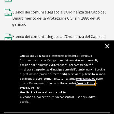
Elenco dei comuni allegato all’Ordinanza del Capo del
Dipartimento della Protezione Civile n. 1880 del 30
gennaio
Elenco dei comuni allegato all’Ordinanza del Capo del
×
Dipartimento della Protezione Civile n. 1881 del 17
febbraio 2026
Questo sito utilizza cookie e tecnologie similari per il suo
funzionamento e per l’erogazione dei servizi in esso presenti,
cookie analitici (propri e di terze parti) per comprendere e
migliorare l’esperienza di navigazione dell’utente, nonché cookie
di profilazione (propri e di terze parti) per inviarti pubblicità in linea
con le tue preferenze manifestate nell’ambito della navigazione
in rete. Per saperne di più consulta la nostra
Cookie Policy
e
Privacy Policy
.
Gestisci le tue scelte sui cookie
.
Cliccando su "Accetta tutti" acconsenti all’uso dei suddetti
cookie.