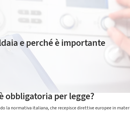
aldaia e perché è importante
i tecnici obbligatori che servono a verificare che l’impianto funzi
pimento burocratico, ma di un’attività fondamentale per ridurre i 
e dell’impianto, sull’efficienza energetica e, in determinati casi, 
 è obbligatoria per legge?
o la normativa italiana, che recepisce direttive europee in materia