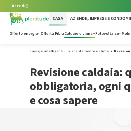
Accedi
Vai al contenuto principale
CASA
AZIENDE, IMPRESE E CONDOMI
Offerte energia
Offerta Fibra
Caldaie e clima
Fotovoltaico
Mobil
Energie intelligenti
Riscaldamento e clima
Revision
Revisione caldaia: 
obbligatoria, ogni 
e cosa sapere