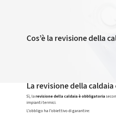
Cos’è la revisione della c
La
revisione della caldaia
è un insieme di controll
normativa vigente
. Non si tratta solo di un adem
e prevenire guasti o situazioni pericolose.
La revisione comprende controlli sullo stato general
La revisione della caldaia
Sì, la
revisione della caldaia è obbligatoria
second
impianti termici.
L’obbligo ha l’obiettivo di garantire: