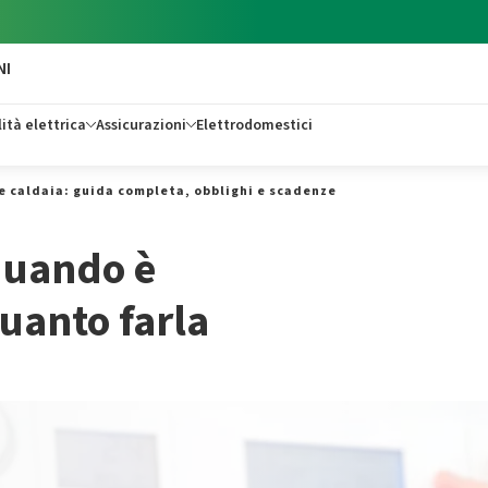
NI
ità elettrica
Assicurazioni
Elettrodomestici
e caldaia: guida completa, obblighi e scadenze
quando è
quanto farla