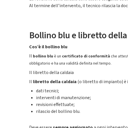
Al termine dell’intervento, il tecnico rilascia la d
Bollino blu e libretto dell
Cos’è il bollino blu
Il
bollino blu
è un
certificato di conformità
che attesta
obbligatorio e ha una validità definita nel tempo.
Il libretto della caldaia
Il
libretto della caldaia
(o libretto di impianto) è 
dati tecnici;
interventi di manutenzione;
revisioni effettuate;
rilascio del bollino blu.
Deve essere
sempre aggiornato
a ogni intervento 