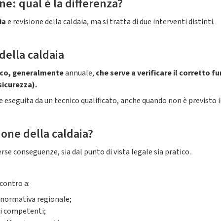
e: qual è la differenza?
ia
e revisione della caldaia, ma si tratta di due interventi distinti.
della caldaia
dico, generalmente
annuale,
che serve a verificare il corretto 
sicurezza).
 eseguita da un tecnico qualificato, anche quando non è previsto il
ione della caldaia?
rse conseguenze, sia dal punto di vista legale sia pratico.
ncontro a:
a normativa regionale;
nti competenti;