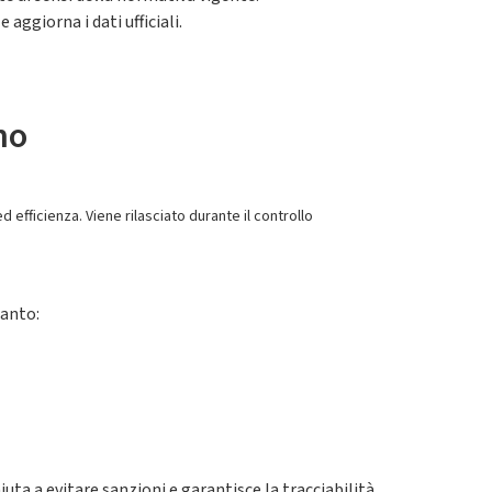
aggiorna i dati ufficiali.
no
d efficienza. Viene rilasciato durante il controllo
ianto:
iuta a evitare sanzioni e garantisce la tracciabilità