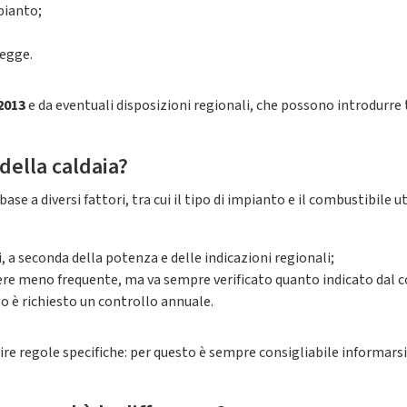
pianto;
legge.
2013
e da eventuali disposizioni regionali, che possono introdurr
della caldaia?
 base a diversi fattori, tra cui il tipo di impianto e il combustibile
i, a seconda della potenza e delle indicazioni regionali;
sere meno frequente, ma va sempre verificato quanto indicato dal c
so è richiesto un controllo annuale.
e regole specifiche: per questo è sempre consigliabile informarsi s