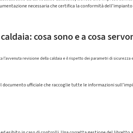
ocumentazione necessaria che certifica la conformità dell’impianto e 
a caldaia: cosa sono e a cosa servo
 l’avvenuta revisione della caldaia e il rispetto dei parametri di sicurezza e
il documento ufficiale che raccoglie tutte le informazioni sull’imp
ed esibito in caso di controlli. Una corretta gestione del libretto a