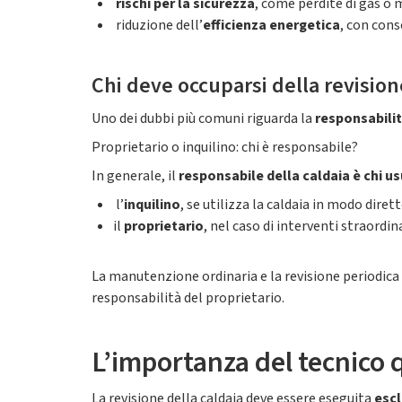
rischi per la sicurezza
, come perdite di gas o
riduzione dell’
efficienza energetica
, con con
Chi deve occuparsi della revision
Uno dei dubbi più comuni riguarda la
responsabili
Proprietario o inquilino: chi è responsabile?
In generale, il
responsabile della caldaia è chi u
l’
inquilino
, se utilizza la caldaia in modo diret
il
proprietario
, nel caso di interventi straordi
La manutenzione ordinaria e la revisione periodica 
responsabilità del proprietario.
L’importanza del tecnico q
La revisione della caldaia deve essere eseguita
escl