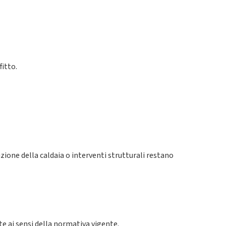
fitto.
zione della caldaia o interventi strutturali restano
ate ai sensi della normativa vigente.