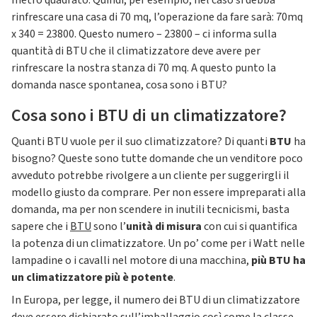
metro quadrato. Quindi, per esempio, nel caso si debba
rinfrescare una casa di 70 mq, l’operazione da fare sarà: 70mq
x 340 = 23800. Questo numero – 23800 – ci informa sulla
quantità di BTU che il climatizzatore deve avere per
rinfrescare la nostra stanza di 70 mq. A questo punto la
domanda nasce spontanea, cosa sono i BTU?
Cosa sono i BTU di un climatizzatore?
Quanti BTU vuole per il suo climatizzatore? Di quanti
BTU
ha
bisogno? Queste sono tutte domande che un venditore poco
avveduto potrebbe rivolgere a un cliente per suggerirgli il
modello giusto da comprare. Per non essere impreparati alla
domanda, ma per non scendere in inutili tecnicismi, basta
sapere che i
BTU
sono l’
unità di misura
con cui si quantifica
la potenza di un climatizzatore. Un po’ come per i Watt nelle
lampadine o i cavalli nel motore di una macchina,
più BTU ha
un climatizzatore più è potente
.
In Europa, per legge, il numero dei BTU di un climatizzatore