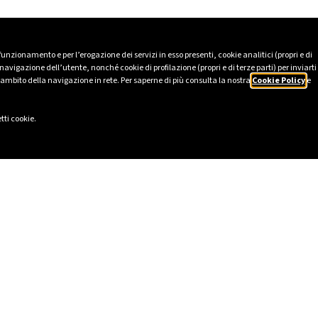
 funzionamento e per l’erogazione dei servizi in esso presenti, cookie analitici (propri e di
avigazione dell’utente, nonché cookie di profilazione (propri e di terze parti) per inviarti
’ambito della navigazione in rete. Per saperne di più consulta la nostra
Cookie Policy
e
tti cookie.
GAS CASA
INFO LUCE E GAS
uce
Evoluzioni Mercati al dettaglio
gas
Fine tutela gas e vulnerabilità
GAS AZIENDA
Canone Rai
Come leggere la bolletta
luce business
Come leggere la bolletta (Aziende
gas business