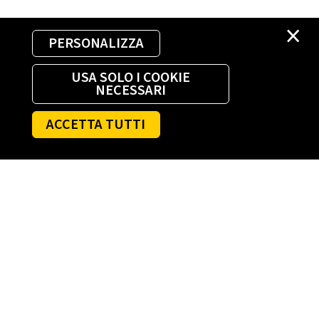
×
PERSONALIZZA
USA SOLO I COOKIE
NECESSARI
ACCETTA TUTTI
AGEVOLAZIONI LUCE E GAS
Bonus sociale bollette luce e gas
Agevolazione alluvioni: ciclone Harry e altri
eventi
Agevolazioni fiscali
, Imprese
Agevolazioni sisma Centro Italia