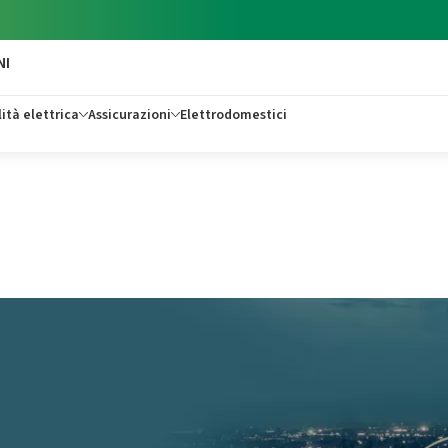
NI
ità elettrica
Assicurazioni
Elettrodomestici