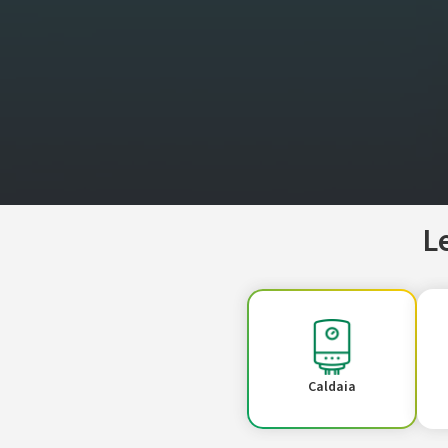
L
Caldaia