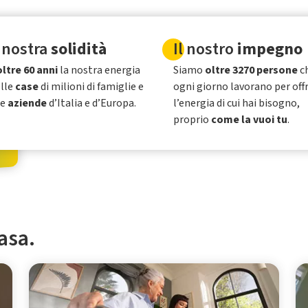
 nostra
solidità
Il nostro
impegno
oltre 60 anni
la nostra energia
Siamo
oltre 3270 persone
c
elle
case
di milioni di famiglie e
ogni giorno lavorano per offr
le
aziende
d’Italia e d’Europa.
l’energia di cui hai bisogno,
proprio
come la vuoi tu
.
casa.