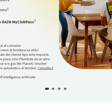
 avere:
t Active 3 Premium
in
.
1
mesi
3
to DAZN MyClubPass
7.884,56 TAN fisso 7,12% TAEG
‌/06‌/28‌. Consulta i T&C, il
regolamenti delle iniziative sul sito
ta Start e Plus hai Zurich Impianto
del 14/09/2026. Montepremi
 hai Zurich Impianto Protetto per 10
o su piuinsieme.com
ase al consumo.
 mesi di fornitura se attivi
ale del cliente tipo ante imposte.
se passi a Eni Plenitude da un altro
uce e/o gas (No Placet). Voucher
ovo automatico al termine.
Consulta il
’intelligenza artificiale.