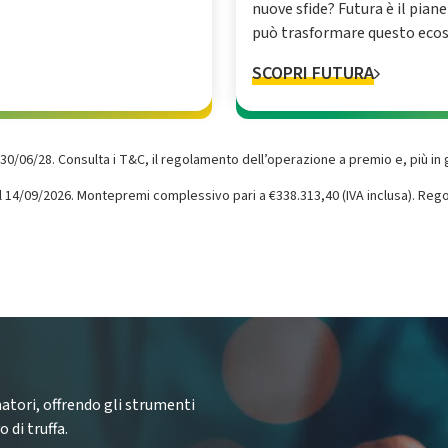
nuove sfide? Futura è il pian
può trasformare questo ecos
SCOPRI FUTURA
30‌/06‌/28‌. Consulta i T&C, il regolamento dell’operazione a premio e, più in 
 del 14/09/2026. Montepremi complessivo pari a €338.313,40 (IVA inclusa). R
atori, offrendo gli strumenti
 di truffa.