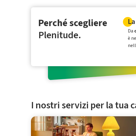
Perché scegliere
La
Da
Plenitude.
è n
nel
I nostri servizi per la tua 