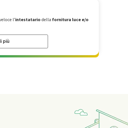
eloce l’
intestatario
della
fornitura luce e/o
i più