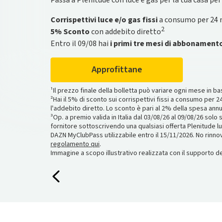
Passa a Plenitude con luce e gas per la tua casa per
l’offerta entro il 26/08 hai uno
smartwatch Amazfi
maltempo**.
tuoi punti e ottieni vantaggi sempre Più grandi
omaggio. L’offerta non include il servizio voce
.
Corrispettivi luce e/o gas fissi
a consumo per 24 
Scopri di più
Scopri di più
2
5% Sconto
con addebito diretto
Scopri Plenitude Fibra
Entro il 09/08 hai
i primi tre mesi di abbonamen
*Prezzo del bene Start Tuo 3kWp 5.290€, totale dovuto €
*Operazione a premio “Più Insieme” valida dal 25‌/05‌/26‌ al 30
8,56%.
regolamento dell’operazione a premio e, più in generale, i 
**Operazioni a premio valide fino al 31/12/2026. Con l'offer
piuinsieme.com.
Approfittane
Protetto per 5 anni,
**Concorso a premi, diviso in fasi, valido fino alle 09:59 
Regolamento qui
; con l'offerta Prime
anni,
complessivo pari a €338.313,40 (IVA inclusa). Regolament
Regolamento qui
.
¹Il prezzo finale della bolletta può variare ogni mese in b
²Hai il 5% di sconto sui corrispettivi fissi a consumo per 24
l'addebito diretto. Lo sconto è pari al 2% della spesa annu
³Op. a premio valida in Italia dal 03/08/26 al 09/08/26 solo 
fornitore sottoscrivendo una qualsiasi offerta Plenitude l
DAZN MyClubPass utilizzabile entro il 15/11/2026. No rinn
regolamento qui
.
Immagine a scopo illustrativo realizzata con il supporto dell