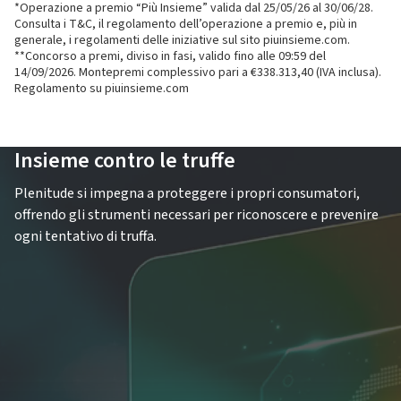
*Operazione a premio “Più Insieme” valida dal 25‌/05‌/26‌ al 30‌/06‌/28‌.
Consulta i T&C, il regolamento dell’operazione a premio e, più in
generale, i regolamenti delle iniziative sul sito piuinsieme.com.
**Concorso a premi, diviso in fasi, valido fino alle 09:59 del
14/09/2026. Montepremi complessivo pari a €338.313,40 (IVA inclusa).
Regolamento su piuinsieme.com
Insieme contro le truffe
Plenitude si impegna a proteggere i propri consumatori,
offrendo gli strumenti necessari per riconoscere e prevenire
ogni tentativo di truffa.