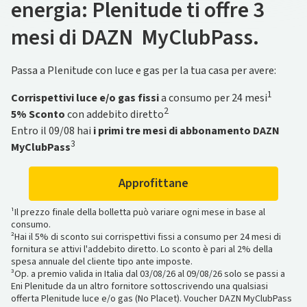
energia: Plenitude ti offre 3
Plenitude
partire da 5.290€.
Più vantaggi
mesi di DAZN MyClubPass.
Con il
Per te c'è un nuovo
fotovoltaico da 62,50€/mese
regalo
, scoprilo subito! In più prova
in 120 mesi* hai
Scopri Plenitude Fibra
a soli 21,90€ al mese
e naviga
fino
a 2.5 Gb/s in download
e fino a 1 Gb/s in upload con la
in
a vincere** con
omaggio 5 anni di polizza Zurich Impianto
BWT Alpine Formula One™ Team
! E
Passa a Plenitude con luce e gas per la tua casa per avere:
tecnologia FTTH
. In più, se attivi l’offerta entro il 26/08
Protetto,
se scarichi l'
contro i danni da furto, grandine e
App Enilive
, moltiplichi i tuoi punti e ottieni
hai uno
smartwatch Amazfit Active 3 Premium
in
1
maltempo**.
vantaggi sempre Più grandi.
Corrispettivi luce e/o gas fissi
a consumo per 24 mesi
omaggio. L’offerta non include il servizio voce
.
2
5% Sconto
con addebito diretto
Entro il 09/08 hai
i primi tre mesi di abbonamento DAZN
Scopri di più
Scopri di più
3
Scopri Plenitude Fibra
MyClubPass
*Prezzo del bene Start Tuo 3kWp 5.290€, totale dovuto €7.884,56 TAN
*Operazione a premio “Più Insieme” valida dal 25‌/05‌/26‌ al 30‌/06‌/28‌.
fisso 7,12% TAEG 8,56%.
Consulta i T&C, il regolamento dell’operazione a premio e, più in
Approfittane
**Operazioni a premio valide fino al 31/12/2026. Con l'offerta Start e
generale, i regolamenti delle iniziative sul sito piuinsieme.com.
Plus hai Zurich Impianto Protetto per 5 anni,
**Concorso a premi, diviso in fasi, valido fino alle 09:59 del
Regolamento qui
; con
¹Il prezzo finale della bolletta può variare ogni mese in base al
l'offerta Prime hai Zurich Impianto Protetto per 10 anni,
14/09/2026. Montepremi complessivo pari a €338.313,40 (IVA inclusa).
Regolamento
consumo.
qui
Regolamento su piuinsieme.com
.
²Hai il 5% di sconto sui corrispettivi fissi a consumo per 24 mesi di
fornitura se attivi l'addebito diretto. Lo sconto è pari al 2% della
spesa annuale del cliente tipo ante imposte.
³Op. a premio valida in Italia dal 03/08/26 al 09/08/26 solo se passi a
Eni Plenitude da un altro fornitore sottoscrivendo una qualsiasi
offerta Plenitude luce e/o gas (No Placet). Voucher DAZN MyClubPass