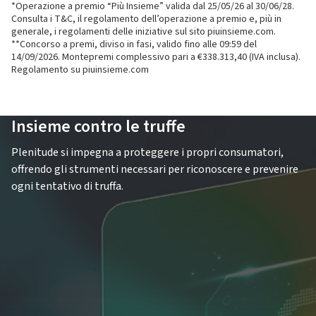
*Operazione a premio “Più Insieme” valida dal 25‌/05‌/26‌ al 30‌/06‌/28‌.
Consulta i T&C, il regolamento dell’operazione a premio e, più in
generale, i regolamenti delle iniziative sul sito piuinsieme.com.
**Concorso a premi, diviso in fasi, valido fino alle 09:59 del
14/09/2026. Montepremi complessivo pari a €338.313,40 (IVA inclusa).
Regolamento su piuinsieme.com
Insieme contro le truffe
Plenitude si impegna a proteggere i propri consumatori,
offrendo gli strumenti necessari per riconoscere e prevenire
ogni tentativo di truffa.