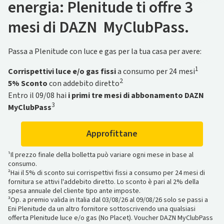
energia: Plenitude ti offre 3
Plenitude
partire da 5.290€.
Più vantaggi
mesi di DAZN MyClubPass.
Con il
Per te c'è un nuovo
fotovoltaico da 62,50€/mese
regalo
, scoprilo subito! In più prova
in 120 mesi* hai
Scopri Plenitude Fibra
a soli 21,90€ al mese
e naviga
fino
a 2.5 Gb/s in download
e fino a 1 Gb/s in upload con la
in
a vincere** con
omaggio 5 anni di polizza Zurich Impianto
BWT Alpine Formula One™ Team
! E
Passa a Plenitude con luce e gas per la tua casa per avere:
tecnologia FTTH
. In più, se attivi l’offerta entro il 26/08
Protetto,
se scarichi l'
contro i danni da furto, grandine e
App Enilive
, moltiplichi i tuoi punti e ottieni
hai uno
smartwatch Amazfit Active 3 Premium
in
1
maltempo**.
vantaggi sempre Più grandi.
Corrispettivi luce e/o gas fissi
a consumo per 24 mesi
omaggio. L’offerta non include il servizio voce
.
2
5% Sconto
con addebito diretto
Entro il 09/08 hai
i primi tre mesi di abbonamento DAZN
Scopri di più
Scopri di più
3
Scopri Plenitude Fibra
MyClubPass
*Prezzo del bene Start Tuo 3kWp 5.290€, totale dovuto €7.884,56 TAN
*Operazione a premio “Più Insieme” valida dal 25‌/05‌/26‌ al 30‌/06‌/28‌.
fisso 7,12% TAEG 8,56%.
Consulta i T&C, il regolamento dell’operazione a premio e, più in
Approfittane
**Operazioni a premio valide fino al 31/12/2026. Con l'offerta Start e
generale, i regolamenti delle iniziative sul sito piuinsieme.com.
Plus hai Zurich Impianto Protetto per 5 anni,
**Concorso a premi, diviso in fasi, valido fino alle 09:59 del
Regolamento qui
; con
¹Il prezzo finale della bolletta può variare ogni mese in base al
l'offerta Prime hai Zurich Impianto Protetto per 10 anni,
14/09/2026. Montepremi complessivo pari a €338.313,40 (IVA inclusa).
Regolamento
consumo.
qui
Regolamento su piuinsieme.com
.
²Hai il 5% di sconto sui corrispettivi fissi a consumo per 24 mesi di
fornitura se attivi l'addebito diretto. Lo sconto è pari al 2% della
spesa annuale del cliente tipo ante imposte.
³Op. a premio valida in Italia dal 03/08/26 al 09/08/26 solo se passi a
Eni Plenitude da un altro fornitore sottoscrivendo una qualsiasi
offerta Plenitude luce e/o gas (No Placet). Voucher DAZN MyClubPass