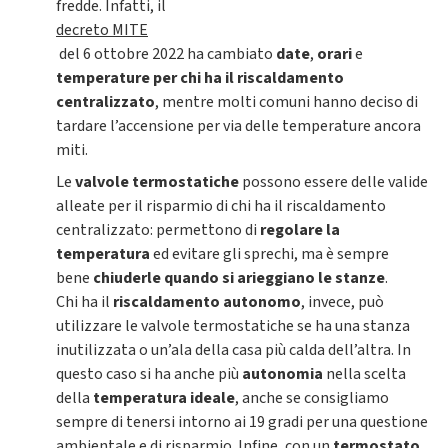
fredde. Infatti, il
decreto MITE
del 6 ottobre 2022 ha cambiato
date
,
orari
e
temperature
per chi ha il riscaldamento
centralizzato
, mentre molti comuni hanno deciso di
tardare l’accensione per via delle temperature ancora
miti.
Le
valvole termostatiche
possono essere delle valide
alleate per il risparmio di chi ha il riscaldamento
centralizzato: permettono di
regolare la
temperatura
ed evitare gli sprechi, ma è sempre
bene
chiuderle quando si arieggiano le stanze
.
Chi ha il
riscaldamento autonomo
, invece, può
utilizzare le valvole termostatiche se ha una stanza
inutilizzata o un’ala della casa più calda dell’altra. In
questo caso si ha anche più
autonomia
nella scelta
della
temperatura ideale
, anche se consigliamo
sempre di tenersi intorno ai 19 gradi per una questione
ambientale e di risparmio. Infine, con un
termostato