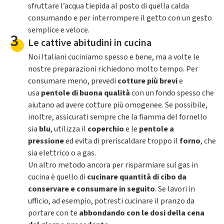
sfruttare l’acqua tiepida al posto di quella calda
consumando e per interrompere il getto con un gesto
semplice e veloce.
3
Le cattive abitudini in cucina
Noi Italiani cuciniamo spesso e bene, ma a volte le
nostre preparazioni richiedono molto tempo. Per
consumare meno, prevedi
cotture più brevi
e
usa
pentole di buona qualità
con un fondo spesso che
aiutano ad avere cotture più omogenee. Se possibile,
inoltre, assicurati sempre che la fiamma del fornello
sia
blu
, utilizza il
coperchio
e le
pentole a
pressione
ed evita di preriscaldare troppo il
forno
, che
sia elettrico o a gas.
Un altro metodo ancora per risparmiare sul gas in
cucina è quello di
cucinare quantità di cibo da
conservare e consumare in seguito
. Se lavori in
ufficio, ad esempio, potresti cucinare il pranzo da
portare con te
abbondando con le dosi della cena