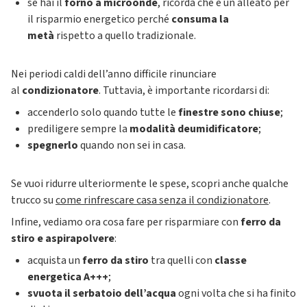
se hai il
forno a microonde
, ricorda che è un alleato per
il risparmio energetico perché
consuma la
metà
rispetto a quello tradizionale.
Nei periodi caldi dell’anno difficile rinunciare
al
condizionatore
. Tuttavia, è importante ricordarsi di:
accenderlo solo quando tutte le
finestre sono chiuse
;
prediligere sempre la
modalità deumidificatore
;
spegnerlo
quando non sei in casa.
Se vuoi ridurre ulteriormente le spese, scopri anche qualche
trucco su
come rinfrescare casa senza il condizionatore
.
Infine, vediamo ora cosa fare per risparmiare con
ferro da
stiro e aspirapolvere
:
acquista un
ferro da stiro
tra quelli con
classe
energetica A+++
;
svuota il serbatoio dell’acqua
ogni volta che si ha finito