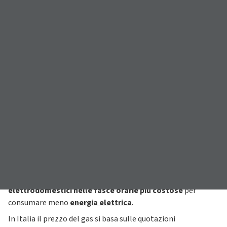
In casa si sottovalutano facilmente gli
sprechi
che si
possono eliminare con semplici accorgimenti, come ad
esempio
non tenere il rubinetto aperto
quando ci si lava i
denti,
fare docce brevi
oppure non utilizzare i
grandi
elettrodomestici nelle fasce orarie più costose
per
consumare meno
energia elettrica
.
In Italia il prezzo del gas si basa sulle quotazioni