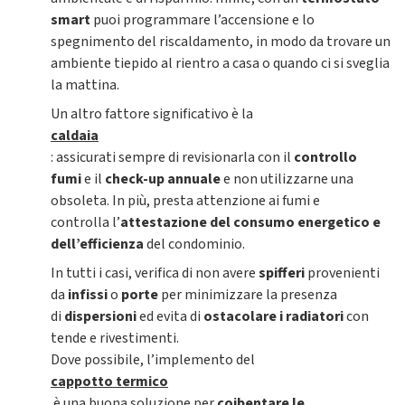
smart
puoi programmare l’accensione e lo
spegnimento del riscaldamento, in modo da trovare un
ambiente tiepido al rientro a casa o quando ci si sveglia
la mattina.
Un altro fattore significativo è la
caldaia
: assicurati sempre di revisionarla con il
controllo
fumi
e il
check-up annuale
e non utilizzarne una
obsoleta. In più, presta attenzione ai fumi e
controlla l’
attestazione del consumo energetico e
dell’efficienza
del condominio.
In tutti i casi, verifica di non avere
spifferi
provenienti
da
infissi
o
porte
per minimizzare la presenza
di
dispersioni
ed evita di
ostacolare i radiatori
con
tende e rivestimenti.
Dove possibile, l’implemento del
cappotto termico
è una buona soluzione per
coibentare le