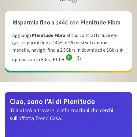
Scheda Fibra: risparmia fino a 144€ visualizzata
Risparmia fino a 144€ con Plenitude Fibra
Aggiungi
Plenitude Fibra
al tuo contratto luce e/o
gas: risparmi fino a 144€ in 36 mesi sul canone
mensile, navighi fino a 2.5Gb/s in download e 1Gb/s in
upload con la Fibra FTTH
.
Ciao, sono l'AI di Plenitude
Ti aiuterò a trovare le informazioni che cerchi
sull'offerta Trend Casa.