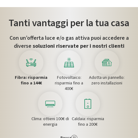
Tanti vantaggi per la tua casa
Con un’offerta luce e/o gas attiva puoi accedere a
diverse
soluzioni riservate per i nostri clienti
Ecosistema EniPlenitude
Fibra: risparmia fino a 144€
Fotovoltaico: risparmia fino a 400€
Adotta un pannello: zero installazio
Fibra: risparmia
Fotovoltaico:
Adotta un pannello:
fino a 144€
risparmia fino a
zero installazioni
400€
Clima: ottieni 100€ di energia
Caldaia: risparmia fino a 200€
Clima: ottieni 100€ di
Caldaia: risparmia
energia
fino a 200€
Pausa