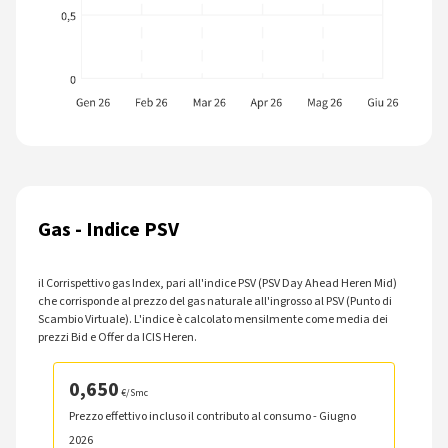
Grafico che mostra le variazioni mensili dell'indice PUN, il prez
Gas - Indice PSV
il Corrispettivo gas Index, pari all'indice PSV (PSV Day Ahead Heren Mid)
che corrisponde al prezzo del gas naturale all'ingrosso al PSV (Punto di
Scambio Virtuale). L'indice è calcolato mensilmente come media dei
prezzi Bid e Offer da ICIS Heren.
0,650
€/Smc
Prezzo effettivo incluso il contributo al consumo - Giugno
2026