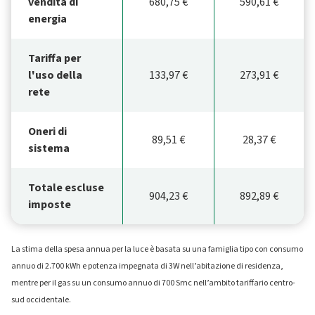
vendita di
680,75 €
590,61 €
energia
Tariffa per
l'uso della
133,97 €
273,91 €
rete
Oneri di
89,51 €
28,37 €
sistema
Totale escluse
904,23 €
892,89 €
imposte
La stima della spesa annua per la luce è basata su una famiglia tipo con consumo
annuo di 2.700 kWh e potenza impegnata di 3W nell’abitazione di residenza,
mentre per il gas su un consumo annuo di 700 Smc nell’ambito tariffario centro-
sud occidentale.