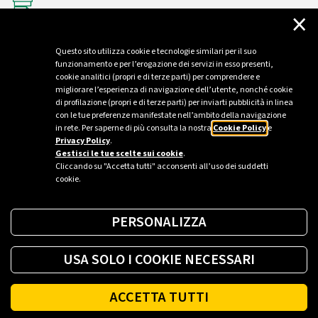
×
Modulo ripensamento
Questo sito utilizza cookie e tecnologie similari per il suo
funzionamento e per l’erogazione dei servizi in esso presenti,
cookie analitici (propri e di terze parti) per comprendere e
migliorare l’esperienza di navigazione dell’utente, nonché cookie
di profilazione (propri e di terze parti) per inviarti pubblicità in linea
con le tue preferenze manifestate nell’ambito della navigazione
in rete. Per saperne di più consulta la nostra
Cookie Policy
e
Privacy Policy
.
Gestisci le tue scelte sui cookie
.
Cliccando su "Accetta tutti" acconsenti all’uso dei suddetti
cookie.
PERSONALIZZA
USA SOLO I COOKIE NECESSARI
ACCETTA TUTTI