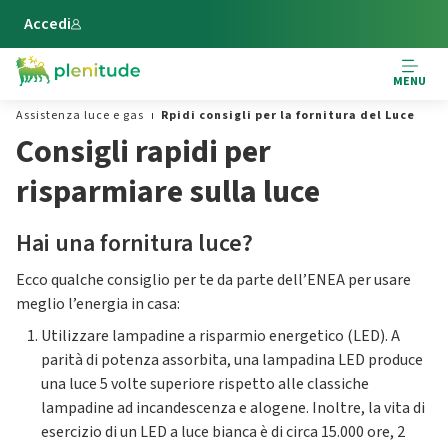
Vai al contenuto principale
Accedi
MENU
Assistenza luce e gas
Rpidi consigli per la fornitura del Luce
Consigli rapidi per
risparmiare sulla luce
Hai una fornitura luce?
Ecco qualche consiglio per te da parte dell’ENEA per usare
meglio l’energia in casa:
Utilizzare lampadine a risparmio energetico (LED). A
parità di potenza assorbita, una lampadina LED produce
una luce 5 volte superiore rispetto alle classiche
lampadine ad incandescenza e alogene. Inoltre, la vita di
esercizio di un LED a luce bianca è di circa 15.000 ore, 2