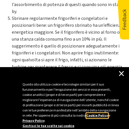
l’assorbimento di potenza di questi quando sono in stand
by.
Sbrinare regolarmente frigoriferi e congelatori e
posizionarli bene: un frigorifero sbrinato ha un’efficienza
energetica maggiore. Se il frigorifero è vicino al forno o in
una stanza calda consuma fino a un 10% in più. Il
suggerimento è quello di posizionare adeguatamente i
frigoriferi e i congelatori. Non aprire frigo inutilmente:
ogni qualvolta si apre il frigo, infatti, si azionano le
turbine per mantenere il fresco e si consuma più energia.
×
Aggiornato al 11/11/2022
Questo sito utilizza cookie e tecnologie similari per il suo
funzionamento e per l’erogazione dei servizi in esso presenti,
cookie analitici (propri e di terze parti) per comprendere e
migliorare l’esperienza di navigazione dell’utente, nonché cookie
di profilazione (propri e di terze parti) per inviarti pubblicità in linea
con le tue preferenze manifestate nell’ambito della navigazione
in rete. Per saperne di più consulta la nostra
Cookie Policy
e
Privacy Policy
.
Gestisci le tue scelte sui cookie
.