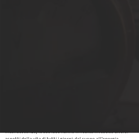
Inventore, certo, ma non solo:
Thomas Alva Edison
deve la
fama alle sue attività nel campo imprenditoriale. La sua
abilità principale era soprattutto quella di comprare i
brevetti, lavorarci, migliorarli, trasformandoli in oggetti
indispensabili, e infine venderli. Noto soprattutto per
l’invenzione e la commercializzazione della lampada ad
incandescenza, le sue idee hanno in realtà investito diversi