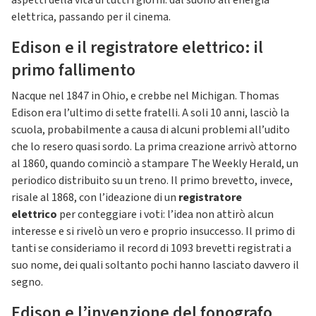
aspetti della vita di tutti i giorni: dal suono all’energia
elettrica, passando per il cinema.
Edison e il registratore elettrico: il
primo fallimento
Nacque nel 1847 in Ohio, e crebbe nel Michigan. Thomas
Edison era l’ultimo di sette fratelli. A soli 10 anni, lasciò la
scuola, probabilmente a causa di alcuni problemi all’udito
che lo resero quasi sordo. La prima creazione arrivò attorno
al 1860, quando cominciò a stampare The Weekly Herald, un
periodico distribuito su un treno. Il primo brevetto, invece,
risale al 1868, con l’ideazione di un
registratore
elettrico
per conteggiare i voti: l’idea non attirò alcun
interesse e si rivelò un vero e proprio insuccesso. Il primo di
tanti se consideriamo il record di 1093 brevetti registrati a
suo nome, dei quali soltanto pochi hanno lasciato davvero il
segno.
Edison e l’invenzione del fonografo