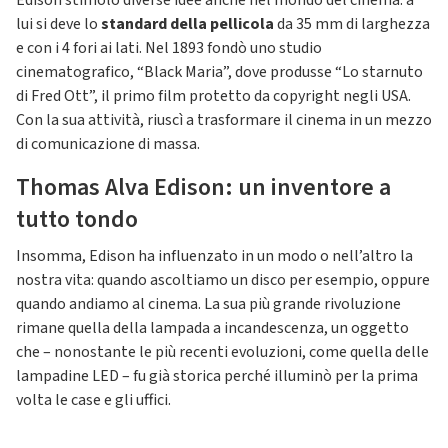
Edison stimolò diverse idee anche nel mondo del cinema: a
lui si deve lo
standard della pellicola
da 35 mm di larghezza
e con i 4 fori ai lati. Nel 1893 fondò uno studio
cinematografico, “Black Maria”, dove produsse “Lo starnuto
di Fred Ott”, il primo film protetto da copyright negli USA.
Con la sua attività, riuscì a trasformare il cinema in un mezzo
di comunicazione di massa.
Thomas Alva Edison: un inventore a
tutto tondo
Insomma, Edison ha influenzato in un modo o nell’altro la
nostra vita: quando ascoltiamo un disco per esempio, oppure
quando andiamo al cinema. La sua più grande rivoluzione
rimane quella della lampada a incandescenza, un oggetto
che – nonostante le più recenti evoluzioni, come quella delle
lampadine LED – fu già storica perché illuminò per la prima
volta le case e gli uffici.