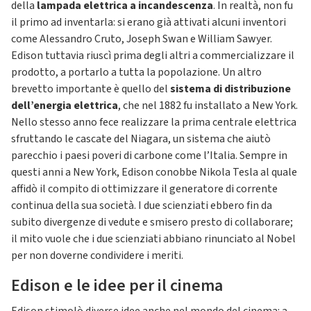
della
lampada elettrica a incandescenza
. In realtà, non fu
il primo ad inventarla: si erano già attivati alcuni inventori
come Alessandro Cruto, Joseph Swan e William Sawyer.
Edison tuttavia riuscì prima degli altri a commercializzare il
prodotto, a portarlo a tutta la popolazione. Un altro
brevetto importante è quello del
sistema di distribuzione
dell’energia elettrica
, che nel 1882 fu installato a New York.
Nello stesso anno fece realizzare la prima centrale elettrica
sfruttando le cascate del Niagara, un sistema che aiutò
parecchio i paesi poveri di carbone come l’Italia. Sempre in
questi anni a New York, Edison conobbe Nikola Tesla al quale
affidò il compito di ottimizzare il generatore di corrente
continua della sua società. I due scienziati ebbero fin da
subito divergenze di vedute e smisero presto di collaborare;
il mito vuole che i due scienziati abbiano rinunciato al Nobel
per non doverne condividere i meriti.
Edison e le idee per il cinema