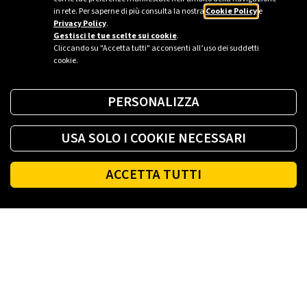
in rete. Per saperne di più consulta la nostra
Cookie Policy
e
Privacy Policy
.
Gestisci le tue scelte sui cookie
.
Cliccando su "Accetta tutti" acconsenti all’uso dei suddetti
cookie.
PERSONALIZZA
USA SOLO I COOKIE NECESSARI
Footer
ACCETTA TUTTI
PLENITUDE
LUCE E GAS CASA
LUCE E GAS AZIENDA
PLENITUDE FIBRA
NEGOZI ENI PLENITUDE
INFO LUCE E GAS