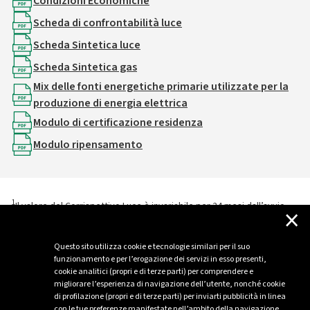
Condizioni Economiche
Scheda di confrontabilità luce
Scheda Sintetica luce
Scheda Sintetica gas
Mix delle fonti energetiche primarie utilizzate per la
produzione di energia elettrica
Modulo di certificazione residenza
Modulo ripensamento
1
Il valore del Corrispettivo Luce è invariabile per 24 mesi dall’avvio
×
della fornitura.
Questo sito utilizza cookie e tecnologie similari per il suo
funzionamento e per l’erogazione dei servizi in esso presenti,
cookie analitici (propri e di terze parti) per comprendere e
migliorare l’esperienza di navigazione dell’utente, nonché cookie
di profilazione (propri e di terze parti) per inviarti pubblicità in linea
con le tue preferenze manifestate nell’ambito della navigazione