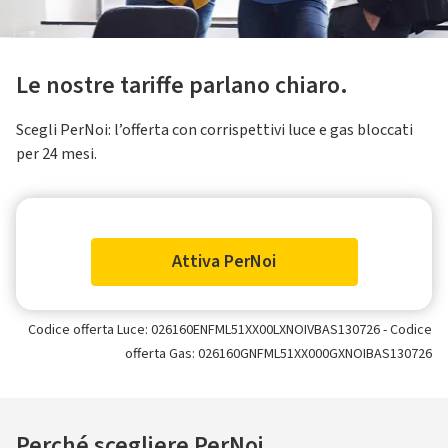
Le nostre tariffe parlano chiaro.
Scegli PerNoi: l’offerta con corrispettivi luce e gas bloccati
per 24 mesi.
Attiva PerNoi
Codice offerta Luce: 026160ENFML51XX00LXNOIVBAS130726 - Codice
offerta Gas: 026160GNFML51XX000GXNOIBAS130726
Perché scegliere PerNoi