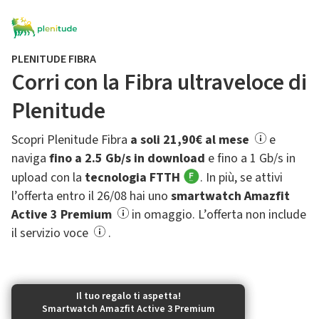
PLENITUDE FIBRA
Corri con la Fibra ultraveloce di
Plenitude
Scopri Plenitude Fibra
a soli 21,90€ al mese
e
naviga
fino a 2.5 Gb/s in download
e fino a 1 Gb/s in
upload con la
tecnologia FTTH
. In più, se attivi
l’offerta entro il 26/08 hai uno
smartwatch Amazfit
Active 3 Premium
in omaggio. L’offerta non include
il servizio voce
.
Il tuo regalo ti aspetta!
Smartwatch Amazfit Active 3 Premium