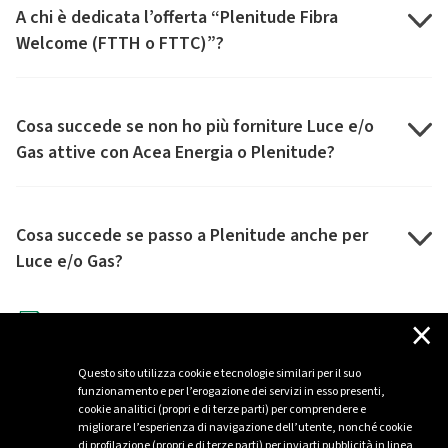
A chi è dedicata l’offerta “Plenitude Fibra
Welcome (FTTH o FTTC)”?
Cosa succede se non ho più forniture Luce e/o
Gas attive con Acea Energia o Plenitude?
Cosa succede se passo a Plenitude anche per
Luce e/o Gas?
×
Carta dei Servizi Plenitude
Condizioni Generali di Contratto
Questo sito utilizza cookie e tecnologie similari per il suo
Informativa sul trattamento dati personali dei Clienti
funzionamento e per l’erogazione dei servizi in esso presenti,
Plenitude
cookie analitici (propri e di terze parti) per comprendere e
migliorare l’esperienza di navigazione dell’utente, nonché cookie
Prospetto di trasparenza tariffaria FTTH
di profilazione (propri e di terze parti) per inviarti pubblicità in linea