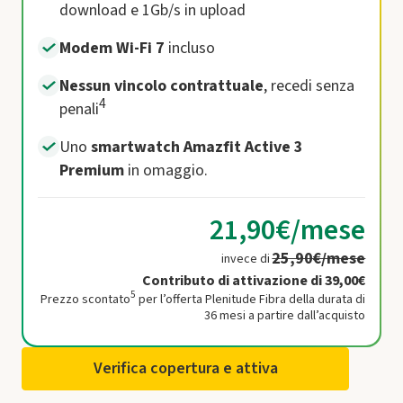
download e 1Gb/s in up​load
Modem Wi-Fi 7
incluso
Nessun vincolo contrattuale
, recedi senza
4
penali
Uno
smartwatch Amazfit Active 3
Premium
in omaggio.
21,90€/mese
25,90€/mese
invece di
Contributo di attivazione di 39,00€
5
Prezzo scontato
per l’offerta Plenitude Fibra della durata di
36 mesi a partire dall’acquisto
Verifica copertura e attiva