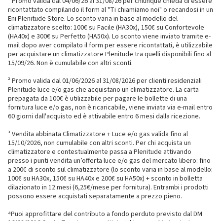
¹ Promo valida dal 04/06/26 al 31/08/26 per chiunque chieda di essere
ricontattato compilando il form al "Ti chiamiamo noi" o recandosi in un
Eni Plenitude Store. Lo sconto varia in base al modello del
climatizzatore scelto: 100€ su Facile (HA30x), 150€ su Confortevole
(HA40x) e 300€ su Perfetto (HA50x). Lo sconto viene inviato tramite e-
mail dopo aver compilato il form per essere ricontattati, è utilizzabile
per acquistare un climatizzatore Plenitude tra quelli disponibili fino al
15/09/26. Non è cumulabile con altri sconti.
² Promo valida dal 01/06/2026 al 31/08/2026 per clienti residenziali
Plenitude luce e/o gas che acquistano un climatizzatore. La carta
prepagata da 100€ è utilizzabile per pagare le bollette di una
fornitura luce e/o gas, non è ricaricabile, viene inviata via e-mail entro
60 giorni dall'acquisto ed è attivabile entro 6 mesi dalla ricezione.
³ Vendita abbinata Climatizzatore + Luce e/o gas valida fino al
15/10/2026, non cumulabile con altri sconti. Per chi acquista un
climatizzatore e contestualmente passa a Plenitude attivando
presso i punti vendita un’offerta luce e/o gas del mercato libero: fino
a 200€ di sconto sul climatizzatore (lo sconto varia in base al modello:
100€ su HA30x, 150€ su HA40x e 200€ su HA50x) + sconto in bolletta
dilazionato in 12 mesi (6,25€/mese per fornitura). Entrambi i prodotti
possono essere acquistati separatamente a prezzo pieno.
⁴Puoi approfittare del contributo a fondo perduto previsto dal DM