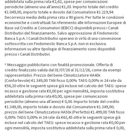
addebitata sulla prima rata €2,62, spese per comunicazioni
periodiche (almeno una all’anno) €1,03. Importo totale del credito
€1.049,00, importo totale e dovuto dal Consumatore €1.219,94.
Decorrenza media della prima rata a 90 giorni. Per tutte le condizioni
economiche e contrattuali fai riferimento alle Informazioni Europee di
Base sul Credito ai Consumatori (IEBCC) disponibili presso i Canali
Distributivi del finanziamento. Salvo approvazione di Findomestic
Banca S.p.A. I Canali Distributivi operano in virtù di una convenzione
sottoscritta con Findomestic Banca S.p.A. non in esclusiva.
Informazioni su altre tipologie di finanziamento sono disponibili
presso i Canali Distributivi.
⁶ Messaggio pubblicitario con finalità promozionale. Offerta di
credito finalizzato valida dal 01/07/26 al 31/12/26, come da esempi
rappresentativi. Prezzo del bene Climatizzatore HA40x
(Confortevole) €1.349,00 TAN fisso 0,00% TAEG 0,00% in 24 rate da
€56,20 oltre le seguenti spese già incluse nel calcolo del TAEG: spese
incasso e gestione rata €0,00 per ogni mensilità, imposta sostitutiva
addebitata sulla prima rata €0,00, spese per comunicazioni
periodiche (almeno una all’anno) € 0,00. Importo totale del credito
€1.349,00, importo totale e dovuto dal Consumatore €1.349,00;
prezzo del bene Climatizzatore HA50x (Perfetto) €1.499,00 TAN fisso
0,00% TAEG 0,00% in 24 rate da €62,45 oltre le seguenti spese già
incluse nel calcolo del TAEG: spese incasso e gestione rata €0,00 per
ogni mensilità, imposta sostitutiva addebitata sulla prima rata € 0,00,