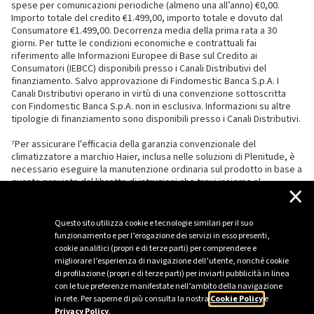
spese per comunicazioni periodiche (almeno una all’anno) €0,00.
Importo totale del credito €1.499,00, importo totale e dovuto dal
Consumatore €1.499,00. Decorrenza media della prima rata a 30
giorni. Per tutte le condizioni economiche e contrattuali fai
riferimento alle Informazioni Europee di Base sul Credito ai
Consumatori (IEBCC) disponibili presso i Canali Distributivi del
finanziamento. Salvo approvazione di Findomestic Banca S.p.A. I
Canali Distributivi operano in virtù di una convenzione sottoscritta
con Findomestic Banca S.p.A. non in esclusiva. Informazioni su altre
tipologie di finanziamento sono disponibili presso i Canali Distributivi.
⁷Per assicurare l'efficacia della garanzia convenzionale del
climatizzatore a marchio Haier, inclusa nelle soluzioni di Plenitude, è
necessario eseguire la manutenzione ordinaria sul prodotto in base a
quanto previsto dal libretto di istruzioni che trovi insieme al
×
climatizzatore.
Questo sito utilizza cookie e tecnologie similari per il suo
funzionamento e per l’erogazione dei servizi in esso presenti,
cookie analitici (propri e di terze parti) per comprendere e
migliorare l’esperienza di navigazione dell’utente, nonché cookie
di profilazione (propri e di terze parti) per inviarti pubblicità in linea
con le tue preferenze manifestate nell’ambito della navigazione
in rete. Per saperne di più consulta la nostra
Cookie Policy
e
Privacy Policy
.