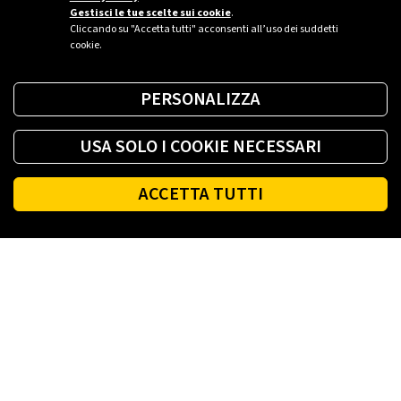
Gestisci le tue scelte sui cookie
.
Cliccando su "Accetta tutti" acconsenti all’uso dei suddetti
cookie.
PERSONALIZZA
USA SOLO I COOKIE NECESSARI
ACCETTA TUTTI
Footer
PLENITUDE
LUCE E GAS CASA
LUCE E GAS AZIENDA
PLENITUDE FIBRA