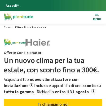
Vai al contenuto principale
Accedi
MENU
Casa
Climatizzatore casa
Offerte Condizionatori
Un nuovo clima per la tua
estate,​ con sconto fino a 300€.
Acquista il tuo
nuovo climatizzatore con
installazione
inclusa
e approfitta di uno
sconto su
tutta la gamma
.​ Richiedilo
entro il 31 agosto
.
Ti chiamiamo noi