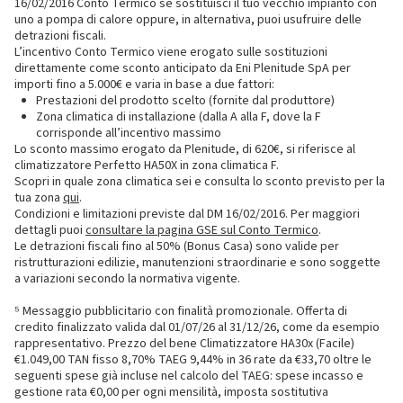
16/02/2016 Conto Termico se sostituisci il tuo vecchio impianto con
uno a pompa di calore oppure, in alternativa, puoi usufruire delle
detrazioni fiscali.
L’incentivo Conto Termico viene erogato sulle sostituzioni
direttamente come sconto anticipato da Eni Plenitude SpA per
importi fino a 5.000€ e varia in base a due fattori:
Prestazioni del prodotto scelto (fornite dal produttore)
Zona climatica di installazione (dalla A alla F, dove la F
corrisponde all’incentivo massimo
Lo sconto massimo erogato da Plenitude, di 620€, si riferisce al
climatizzatore Perfetto HA50X in zona climatica F.
Scopri in quale zona climatica sei e consulta lo sconto previsto per la
tua zona
qui
.
Condizioni e limitazioni previste dal DM 16/02/2016. Per maggiori
dettagli puoi
consultare la pagina GSE sul Conto Termico
.
Le detrazioni fiscali fino al 50% (Bonus Casa) sono valide per
ristrutturazioni edilizie, manutenzioni straordinarie e sono soggette
a variazioni secondo la normativa vigente.
⁵ Messaggio pubblicitario con finalità promozionale. Offerta di
credito finalizzato valida dal 01/07/26 al 31/12/26, come da esempio
rappresentativo. Prezzo del bene Climatizzatore HA30x (Facile)
€1.049,00 TAN fisso 8,70% TAEG 9,44% in 36 rate da €33,70 oltre le
seguenti spese già incluse nel calcolo del TAEG: spese incasso e
gestione rata €0,00 per ogni mensilità, imposta sostitutiva