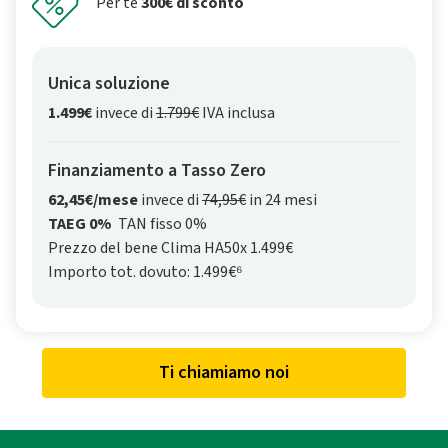
Per te
300€ di sconto
Unica soluzione
1.499€
invece di
1.799€
IVA inclusa
Finanziamento a Tasso Zero
62,45€/mese
invece di
74,95€
in 24 mesi
TAEG 0%
TAN fisso 0%
Prezzo del bene Clima HA50x 1.499€
Importo tot. dovuto: 1.499€⁶
Ti chiamiamo noi