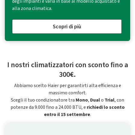
degli impianti e varia in base al modello acquistato e
alla zona climatica.
Scopri di più
I nostri climatizzatori con sconto fino a
300€.
Abbiamo scelto Haier per garantirti alta efficienza e
massimo comfort.
Scegli il tuo condizionatore tra
Mono
,
Dual
o
Trial
, con
potenze da 9.000 fino a 24.000 BTU, e
richiedi lo sconto
entro il 15 settembre
.