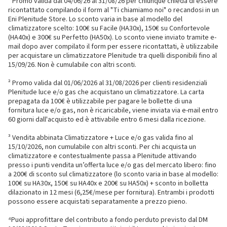
¹ Promo valida dal 04/06/26 al 31/08/26 per chiunque chieda di essere
ricontattato compilando il form al "Ti chiamiamo noi" o recandosi in un
Eni Plenitude Store. Lo sconto varia in base al modello del
climatizzatore scelto: 100€ su Facile (HA30x), 150€ su Confortevole
(HA40x) e 300€ su Perfetto (HA50x). Lo sconto viene inviato tramite e-
mail dopo aver compilato il form per essere ricontattati, è utilizzabile
per acquistare un climatizzatore Plenitude tra quelli disponibili fino al
15/09/26. Non è cumulabile con altri sconti.
² Promo valida dal 01/06/2026 al 31/08/2026 per clienti residenziali
Plenitude luce e/o gas che acquistano un climatizzatore. La carta
prepagata da 100€ è utilizzabile per pagare le bollette di una
fornitura luce e/o gas, non è ricaricabile, viene inviata via e-mail entro
60 giorni dall'acquisto ed è attivabile entro 6 mesi dalla ricezione.
³ Vendita abbinata Climatizzatore + Luce e/o gas valida fino al
15/10/2026, non cumulabile con altri sconti. Per chi acquista un
climatizzatore e contestualmente passa a Plenitude attivando
presso i punti vendita un’offerta luce e/o gas del mercato libero: fino
a 200€ di sconto sul climatizzatore (lo sconto varia in base al modello:
100€ su HA30x, 150€ su HA40x e 200€ su HA50x) + sconto in bolletta
dilazionato in 12 mesi (6,25€/mese per fornitura). Entrambi i prodotti
possono essere acquistati separatamente a prezzo pieno.
⁴Puoi approfittare del contributo a fondo perduto previsto dal DM