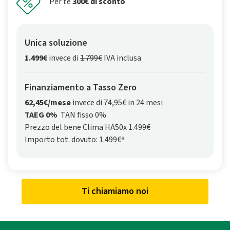
Per te
300€ di sconto
Unica soluzione
1.499€
invece di
1.799€
IVA inclusa
Finanziamento a Tasso Zero
62,45€/mese
invece di
74,95€
in 24 mesi
TAEG 0%
TAN fisso 0%
Prezzo del bene Clima HA50x 1.499€
Importo tot. dovuto: 1.499€⁶
Ti chiamiamo noi