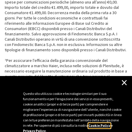
spese per comunicazioni periodiche (almeno una all’anno) €0,00.
Importo totale del credito €1.499,00, importo totale e dovuto dal
Consumatore €1.499,00. Decorrenza media della prima rata a 30
giorni. Per tutte le condizioni economiche e contrattuali fai
riferimento alle Informazioni Europee di Base sul Credito ai
Consumatori (IEBCC) disponibili presso i Canali Distributivi del
finanziamento. Salvo approvazione di Findomestic Banca S.p.A. I
Canali Distributivi operano in virtù di una convenzione sottoscritta
con Findomestic Banca S.p.A. non in esclusiva. Informazioni su altre
tipologie di finanziamento sono disponibili presso i Canali Distributivi.
⁷Per assicurare l'efficacia della garanzia convenzionale del
climatizzatore a marchio Haier, inclusa nelle soluzioni di Plenitude, è
necessario eseguire la manutenzione ordinaria sul prodotto in base a
quanto previsto dal libretto di istruzioni che trovi insieme al
×
climatizzatore.
Questo sito utilizza cookie e tecnologie similari per il suo
funzionamento e per l’erogazione dei servizi in esso presenti,
cookie analitici (propri e di terze parti) per comprendere e
migliorare l’esperienza di navigazione dell’utente, nonché cookie
di profilazione (propri e di terze parti) per inviarti pubblicità in linea
con le tue preferenze manifestate nell’ambito della navigazione
in rete. Per saperne di più consulta la nostra
Cookie Policy
e
Privacy Policy
.