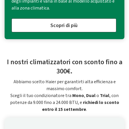
degli impianti e varia in base al modello acquistato e
alla zona climatica.
Scopri di più
I nostri climatizzatori con sconto fino a
300€.
Abbiamo scelto Haier per garantirti alta efficienza e
massimo comfort.
Scegli il tuo condizionatore tra
Mono
,
Dual
o
Trial
, con
potenze da 9.000 fino a 24.000 BTU, e
richiedi lo sconto
entro il 15 settembre
.