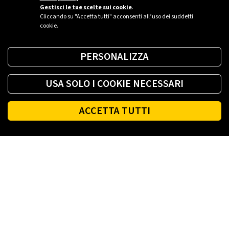
Gestisci le tue scelte sui cookie
.
Cliccando su "Accetta tutti" acconsenti all’uso dei suddetti
cookie.
PERSONALIZZA
USA SOLO I COOKIE NECESSARI
ACCETTA TUTTI
Footer
PLENITUDE
LUCE E GAS CASA
LUCE E GAS AZIENDA
PLENITUDE FIBRA