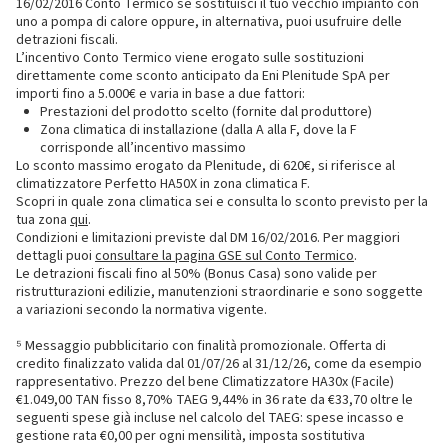
16/02/2016 Conto Termico se sostituisci il tuo vecchio impianto con
uno a pompa di calore oppure, in alternativa, puoi usufruire delle
detrazioni fiscali.
L’incentivo Conto Termico viene erogato sulle sostituzioni
direttamente come sconto anticipato da Eni Plenitude SpA per
importi fino a 5.000€ e varia in base a due fattori:
Prestazioni del prodotto scelto (fornite dal produttore)
Zona climatica di installazione (dalla A alla F, dove la F
corrisponde all’incentivo massimo
Lo sconto massimo erogato da Plenitude, di 620€, si riferisce al
climatizzatore Perfetto HA50X in zona climatica F.
Scopri in quale zona climatica sei e consulta lo sconto previsto per la
tua zona
qui
.
Condizioni e limitazioni previste dal DM 16/02/2016. Per maggiori
dettagli puoi
consultare la pagina GSE sul Conto Termico
.
Le detrazioni fiscali fino al 50% (Bonus Casa) sono valide per
ristrutturazioni edilizie, manutenzioni straordinarie e sono soggette
a variazioni secondo la normativa vigente.
⁵ Messaggio pubblicitario con finalità promozionale. Offerta di
credito finalizzato valida dal 01/07/26 al 31/12/26, come da esempio
rappresentativo. Prezzo del bene Climatizzatore HA30x (Facile)
€1.049,00 TAN fisso 8,70% TAEG 9,44% in 36 rate da €33,70 oltre le
seguenti spese già incluse nel calcolo del TAEG: spese incasso e
gestione rata €0,00 per ogni mensilità, imposta sostitutiva