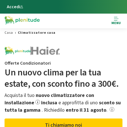
Vai al contenuto principale
Accedi
MENU
Casa
Climatizzatore casa
Offerte Condizionatori
Un nuovo clima per la tua
estate,​ con sconto fino a 300€.
Acquista il tuo
nuovo climatizzatore con
installazione
inclusa
e approfitta di uno
sconto su
tutta la gamma
.​ Richiedilo
entro il 31 agosto
.
Ti chiamiamo noi