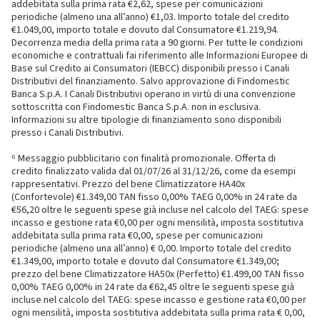
addebitata sulla prima rata €2,62, spese per comunicazioni
periodiche (almeno una all’anno) €1,03. Importo totale del credito
€1.049,00, importo totale e dovuto dal Consumatore €1.219,94.
Decorrenza media della prima rata a 90 giorni. Per tutte le condizioni
economiche e contrattuali fai riferimento alle Informazioni Europee di
Base sul Credito ai Consumatori (IEBCC) disponibili presso i Canali
Distributivi del finanziamento. Salvo approvazione di Findomestic
Banca S.p.A. I Canali Distributivi operano in virtù di una convenzione
sottoscritta con Findomestic Banca S.p.A. non in esclusiva.
Informazioni su altre tipologie di finanziamento sono disponibili
presso i Canali Distributivi.
⁶ Messaggio pubblicitario con finalità promozionale. Offerta di
credito finalizzato valida dal 01/07/26 al 31/12/26, come da esempi
rappresentativi. Prezzo del bene Climatizzatore HA40x
(Confortevole) €1.349,00 TAN fisso 0,00% TAEG 0,00% in 24 rate da
€56,20 oltre le seguenti spese già incluse nel calcolo del TAEG: spese
incasso e gestione rata €0,00 per ogni mensilità, imposta sostitutiva
addebitata sulla prima rata €0,00, spese per comunicazioni
periodiche (almeno una all’anno) € 0,00. Importo totale del credito
€1.349,00, importo totale e dovuto dal Consumatore €1.349,00;
prezzo del bene Climatizzatore HA50x (Perfetto) €1.499,00 TAN fisso
0,00% TAEG 0,00% in 24 rate da €62,45 oltre le seguenti spese già
incluse nel calcolo del TAEG: spese incasso e gestione rata €0,00 per
ogni mensilità, imposta sostitutiva addebitata sulla prima rata € 0,00,