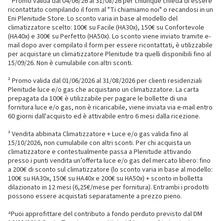
¹ Promo valida dal 04/06/26 al 31/08/26 per chiunque chieda di essere
ricontattato compilando il form al "Ti chiamiamo noi" o recandosi in un
Eni Plenitude Store. Lo sconto varia in base al modello del
climatizzatore scelto: 100€ su Facile (HA30x), 150€ su Confortevole
(HA40x) e 300€ su Perfetto (HA50x). Lo sconto viene inviato tramite e-
mail dopo aver compilato il form per essere ricontattati, è utilizzabile
per acquistare un climatizzatore Plenitude tra quelli disponibili fino al
15/09/26. Non è cumulabile con altri sconti.
² Promo valida dal 01/06/2026 al 31/08/2026 per clienti residenziali
Plenitude luce e/o gas che acquistano un climatizzatore. La carta
prepagata da 100€ è utilizzabile per pagare le bollette di una
fornitura luce e/o gas, non è ricaricabile, viene inviata via e-mail entro
60 giorni dall'acquisto ed è attivabile entro 6 mesi dalla ricezione.
³ Vendita abbinata Climatizzatore + Luce e/o gas valida fino al
15/10/2026, non cumulabile con altri sconti. Per chi acquista un
climatizzatore e contestualmente passa a Plenitude attivando
presso i punti vendita un’offerta luce e/o gas del mercato libero: fino
a 200€ di sconto sul climatizzatore (lo sconto varia in base al modello:
100€ su HA30x, 150€ su HA40x e 200€ su HA50x) + sconto in bolletta
dilazionato in 12 mesi (6,25€/mese per fornitura). Entrambi i prodotti
possono essere acquistati separatamente a prezzo pieno.
⁴Puoi approfittare del contributo a fondo perduto previsto dal DM