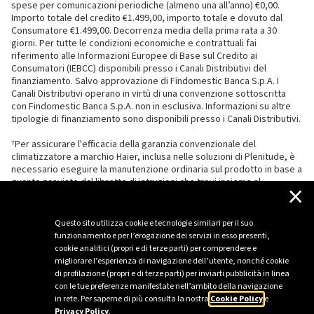
spese per comunicazioni periodiche (almeno una all’anno) €0,00.
Importo totale del credito €1.499,00, importo totale e dovuto dal
Consumatore €1.499,00. Decorrenza media della prima rata a 30
giorni. Per tutte le condizioni economiche e contrattuali fai
riferimento alle Informazioni Europee di Base sul Credito ai
Consumatori (IEBCC) disponibili presso i Canali Distributivi del
finanziamento. Salvo approvazione di Findomestic Banca S.p.A. I
Canali Distributivi operano in virtù di una convenzione sottoscritta
con Findomestic Banca S.p.A. non in esclusiva. Informazioni su altre
tipologie di finanziamento sono disponibili presso i Canali Distributivi.
⁷Per assicurare l'efficacia della garanzia convenzionale del
climatizzatore a marchio Haier, inclusa nelle soluzioni di Plenitude, è
necessario eseguire la manutenzione ordinaria sul prodotto in base a
quanto previsto dal libretto di istruzioni che trovi insieme al
×
climatizzatore.
Questo sito utilizza cookie e tecnologie similari per il suo
funzionamento e per l’erogazione dei servizi in esso presenti,
cookie analitici (propri e di terze parti) per comprendere e
migliorare l’esperienza di navigazione dell’utente, nonché cookie
di profilazione (propri e di terze parti) per inviarti pubblicità in linea
con le tue preferenze manifestate nell’ambito della navigazione
in rete. Per saperne di più consulta la nostra
Cookie Policy
e
Privacy Policy
.