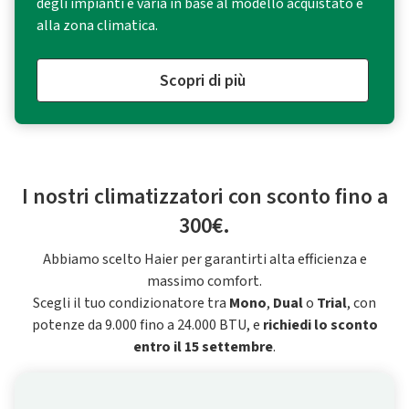
degli impianti e varia in base al modello acquistato e
alla zona climatica.
Scopri di più
I nostri climatizzatori con sconto fino a
300€.
Abbiamo scelto Haier per garantirti alta efficienza e
massimo comfort.
Scegli il tuo condizionatore tra
Mono
,
Dual
o
Trial
, con
potenze da 9.000 fino a 24.000 BTU, e
richiedi lo sconto
entro il 15 settembre
.