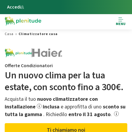
Vai al contenuto principale
Accedi
MENU
Casa
Climatizzatore casa
Offerte Condizionatori
Un nuovo clima per la tua
estate,​ con sconto fino a 300€.
Acquista il tuo
nuovo climatizzatore con
installazione
inclusa
e approfitta di uno
sconto su
tutta la gamma
.​ Richiedilo
entro il 31 agosto
.
Ti chiamiamo noi