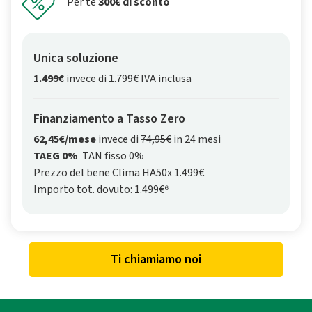
Per te
300€ di sconto
Unica soluzione
1.499€
invece di
1.799€
IVA inclusa
Finanziamento a Tasso Zero
62,45€/mese
invece di
74,95€
in 24 mesi
TAEG 0%
TAN fisso 0%
Prezzo del bene Clima HA50x 1.499€
Importo tot. dovuto: 1.499€⁶
Ti chiamiamo noi