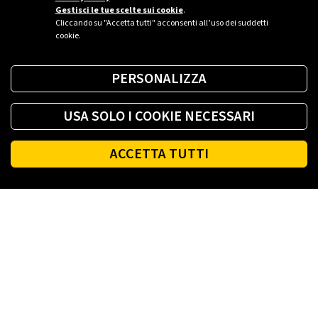
Gestisci le tue scelte sui cookie
.
Cliccando su "Accetta tutti" acconsenti all’uso dei suddetti
cookie.
PERSONALIZZA
USA SOLO I COOKIE NECESSARI
ACCETTA TUTTI
Footer
PLENITUDE
LUCE E GAS CASA
LUCE E GAS AZIENDA
PLENITUDE FIBRA