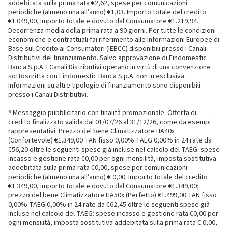
addebitata sulla prima rata €2,62, spese per comunicazioni
periodiche (almeno una all’anno) €1,03. Importo totale del credito
€1.049,00, importo totale e dovuto dal Consumatore €1.219,94.
Decorrenza media della prima rata a 90 giorni. Per tutte le condizioni
economiche e contrattuali fai riferimento alle Informazioni Europee di
Base sul Credito ai Consumatori (IEBCC) disponibili presso i Canali
Distributivi del finanziamento. Salvo approvazione di Findomestic
Banca S.p.A. I Canali Distributivi operano in virtù di una convenzione
sottoscritta con Findomestic Banca S.p.A. non in esclusiva.
Informazioni su altre tipologie di finanziamento sono disponibili
presso i Canali Distributivi.
⁶ Messaggio pubblicitario con finalità promozionale. Offerta di
credito finalizzato valida dal 01/07/26 al 31/12/26, come da esempi
rappresentativi. Prezzo del bene Climatizzatore HA40x
(Confortevole) €1.349,00 TAN fisso 0,00% TAEG 0,00% in 24 rate da
€56,20 oltre le seguenti spese già incluse nel calcolo del TAEG: spese
incasso e gestione rata €0,00 per ogni mensilità, imposta sostitutiva
addebitata sulla prima rata €0,00, spese per comunicazioni
periodiche (almeno una all’anno) € 0,00. Importo totale del credito
€1.349,00, importo totale e dovuto dal Consumatore €1.349,00;
prezzo del bene Climatizzatore HA50x (Perfetto) €1.499,00 TAN fisso
0,00% TAEG 0,00% in 24 rate da €62,45 oltre le seguenti spese già
incluse nel calcolo del TAEG: spese incasso e gestione rata €0,00 per
ogni mensilità, imposta sostitutiva addebitata sulla prima rata € 0,00,