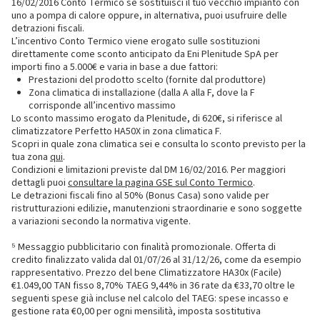
16/02/2016 Conto Termico se sostituisci il tuo vecchio impianto con
uno a pompa di calore oppure, in alternativa, puoi usufruire delle
detrazioni fiscali.
L’incentivo Conto Termico viene erogato sulle sostituzioni
direttamente come sconto anticipato da Eni Plenitude SpA per
importi fino a 5.000€ e varia in base a due fattori:
Prestazioni del prodotto scelto (fornite dal produttore)
Zona climatica di installazione (dalla A alla F, dove la F
corrisponde all’incentivo massimo
Lo sconto massimo erogato da Plenitude, di 620€, si riferisce al
climatizzatore Perfetto HA50X in zona climatica F.
Scopri in quale zona climatica sei e consulta lo sconto previsto per la
tua zona
qui
.
Condizioni e limitazioni previste dal DM 16/02/2016. Per maggiori
dettagli puoi
consultare la pagina GSE sul Conto Termico
.
Le detrazioni fiscali fino al 50% (Bonus Casa) sono valide per
ristrutturazioni edilizie, manutenzioni straordinarie e sono soggette
a variazioni secondo la normativa vigente.
⁵ Messaggio pubblicitario con finalità promozionale. Offerta di
credito finalizzato valida dal 01/07/26 al 31/12/26, come da esempio
rappresentativo. Prezzo del bene Climatizzatore HA30x (Facile)
€1.049,00 TAN fisso 8,70% TAEG 9,44% in 36 rate da €33,70 oltre le
seguenti spese già incluse nel calcolo del TAEG: spese incasso e
gestione rata €0,00 per ogni mensilità, imposta sostitutiva