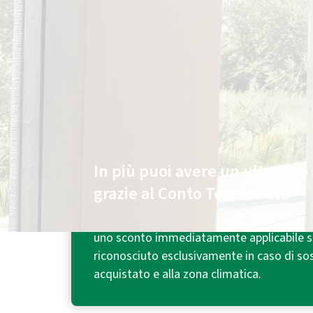
Chiedi
online
di essere contattato e hai:
Fino a 300€ di sconto¹
sul climatizzatore.
In più puoi avere un ulteriore 
grazie al Conto Termico 3.0
Con l'incentivo riconosciuto dal Conto Ter
uno sconto immediatamente applicabile su
riconosciuto esclusivamente in caso di sos
acquistato e alla zona climatica.