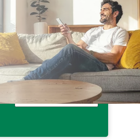
Fino a 200€ di sconto
sul climatizzatore³.
Fino a 150€ di sconto in bolletta
(6,25€/mese per fornitura) per 12 mesi³.
Scopri di più