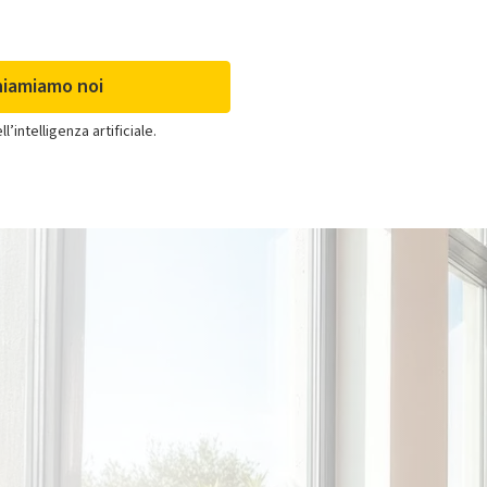
hiamiamo noi
’intelligenza artificiale.
Clima per già clienti
Se acquisti solo il
climatizzatore e sei già cliente