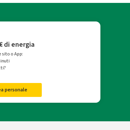
€ di energia
 sito o App:
minuti
tti?
rea personale