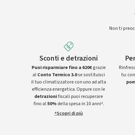
Non ti preocc
Sconti e detrazioni
Per
Puoi risparmiare fino a 620€
grazie
Rinfresc
al
Conto Termico 3.0
se sostituisci
tu: co
il tuo climatizzatore con uno ad alta
pom
efficienza energetica. Oppure con le
detrazioni
fiscali puoi recuperare
fino al
50%
della spesa in 10 anni⁴.
⁴Scopri di più