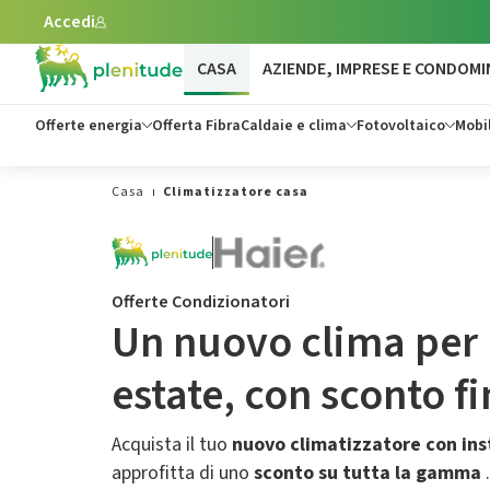
Accedi
Vai al contenuto principale
CASA
AZIENDE, IMPRESE E CONDOMI
Offerte energia
Offerta Fibra
Caldaie e clima
Fotovoltaico
Mobil
Casa
Climatizzatore casa
Offerte Condizionatori
Un nuovo clima per 
estate,​ con sconto f
Acquista il tuo
nuovo climatizzatore con ins
approfitta di uno
sconto su tutta la gamma