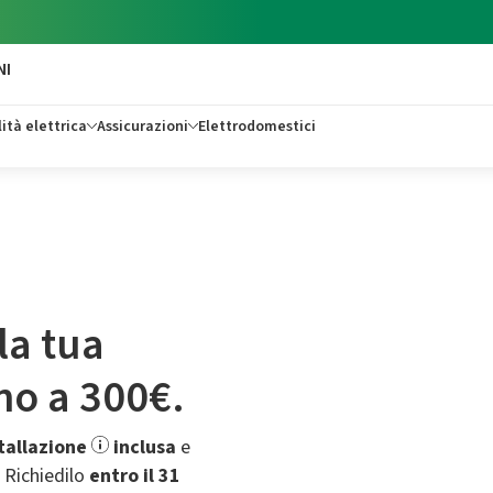
NI
ità elettrica
Assicurazioni
Elettrodomestici
la tua
ino a 300€.
tallazione
inclusa
e
.​ Richiedilo
entro il 31