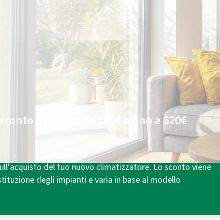
Plenitude luce e/o gas
Chiedi
online
di essere contattato e hai:
Fino a 300€ di sconto
¹ sul climatizzatore.
100€ di energia
in carta prepagata per le
tue bollette luce e/o gas².
sconto a partire da 190€ e fino a 620€
mico 3.0⁴, previsto dal DM 16/02/2016, puoi beneficiare di
ll'acquisto del tuo nuovo climatizzatore. Lo sconto viene
tituzione degli impianti e varia in base al modello