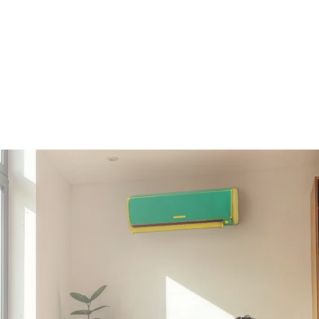
Clima + Energia
Se acquisti il climatizzatore e
passi a Plenitude luce e/o gas