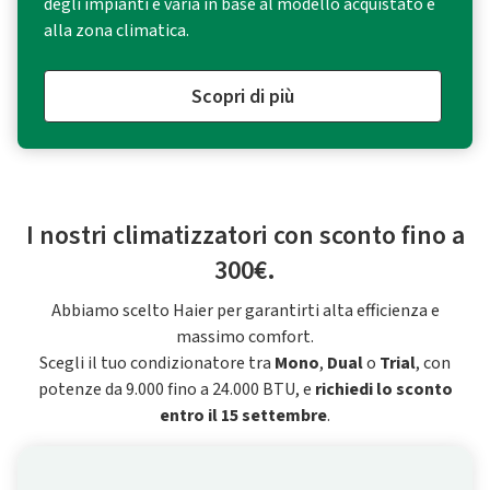
degli impianti e varia in base al modello acquistato e
alla zona climatica.
Scopri di più
I nostri climatizzatori con sconto fino a
300€.
Abbiamo scelto Haier per garantirti alta efficienza e
massimo comfort.
Scegli il tuo condizionatore tra
Mono
,
Dual
o
Trial
, con
potenze da 9.000 fino a 24.000 BTU, e
richiedi lo sconto
entro il 15 settembre
.