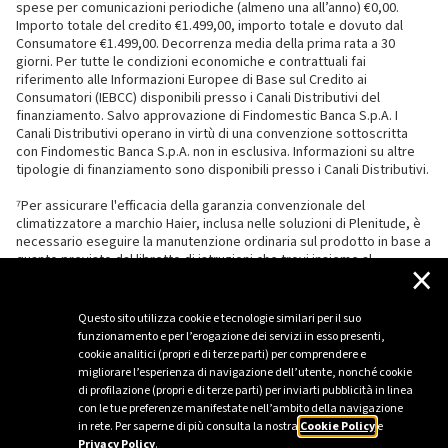
spese per comunicazioni periodiche (almeno una all’anno) €0,00.
Importo totale del credito €1.499,00, importo totale e dovuto dal
Consumatore €1.499,00. Decorrenza media della prima rata a 30
giorni. Per tutte le condizioni economiche e contrattuali fai
riferimento alle Informazioni Europee di Base sul Credito ai
Consumatori (IEBCC) disponibili presso i Canali Distributivi del
finanziamento. Salvo approvazione di Findomestic Banca S.p.A. I
Canali Distributivi operano in virtù di una convenzione sottoscritta
con Findomestic Banca S.p.A. non in esclusiva. Informazioni su altre
tipologie di finanziamento sono disponibili presso i Canali Distributivi.
⁷Per assicurare l'efficacia della garanzia convenzionale del
climatizzatore a marchio Haier, inclusa nelle soluzioni di Plenitude, è
necessario eseguire la manutenzione ordinaria sul prodotto in base a
quanto previsto dal libretto di istruzioni che trovi insieme al
×
climatizzatore.
Questo sito utilizza cookie e tecnologie similari per il suo
funzionamento e per l’erogazione dei servizi in esso presenti,
cookie analitici (propri e di terze parti) per comprendere e
migliorare l’esperienza di navigazione dell’utente, nonché cookie
di profilazione (propri e di terze parti) per inviarti pubblicità in linea
con le tue preferenze manifestate nell’ambito della navigazione
in rete. Per saperne di più consulta la nostra
Cookie Policy
e
Privacy Policy
.