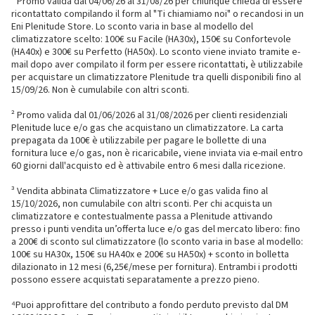
¹ Promo valida dal 04/06/26 al 31/08/26 per chiunque chieda di essere
ricontattato compilando il form al "Ti chiamiamo noi" o recandosi in un
Eni Plenitude Store. Lo sconto varia in base al modello del
climatizzatore scelto: 100€ su Facile (HA30x), 150€ su Confortevole
(HA40x) e 300€ su Perfetto (HA50x). Lo sconto viene inviato tramite e-
mail dopo aver compilato il form per essere ricontattati, è utilizzabile
per acquistare un climatizzatore Plenitude tra quelli disponibili fino al
15/09/26. Non è cumulabile con altri sconti.
² Promo valida dal 01/06/2026 al 31/08/2026 per clienti residenziali
Plenitude luce e/o gas che acquistano un climatizzatore. La carta
prepagata da 100€ è utilizzabile per pagare le bollette di una
fornitura luce e/o gas, non è ricaricabile, viene inviata via e-mail entro
60 giorni dall'acquisto ed è attivabile entro 6 mesi dalla ricezione.
³ Vendita abbinata Climatizzatore + Luce e/o gas valida fino al
15/10/2026, non cumulabile con altri sconti. Per chi acquista un
climatizzatore e contestualmente passa a Plenitude attivando
presso i punti vendita un’offerta luce e/o gas del mercato libero: fino
a 200€ di sconto sul climatizzatore (lo sconto varia in base al modello:
100€ su HA30x, 150€ su HA40x e 200€ su HA50x) + sconto in bolletta
dilazionato in 12 mesi (6,25€/mese per fornitura). Entrambi i prodotti
possono essere acquistati separatamente a prezzo pieno.
⁴Puoi approfittare del contributo a fondo perduto previsto dal DM