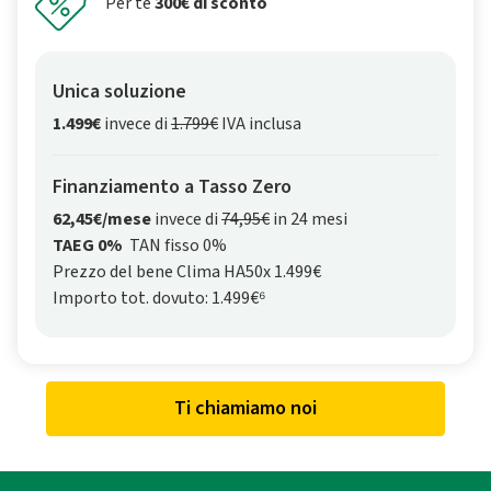
Per te
300€ di sconto
Unica soluzione
1.499€
invece di
1.799€
IVA inclusa
Finanziamento a Tasso Zero
62,45€/mese
invece di
74,95€
in 24 mesi
TAEG 0%
TAN fisso 0%
Prezzo del bene Clima HA50x 1.499€
Importo tot. dovuto: 1.499€⁶
Ti chiamiamo noi