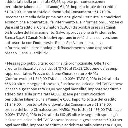
addebitata sulla prima rata €2,62, spese per comunicazioni
periodiche (almeno una all’anno) €1,03. Importo totale del credito
€1.049,00, importo totale e dovuto dal Consumatore €1.219,94.
Decorrenza media della prima rata a 90 giorni. Per tutte le condizioni
economiche e contrattuali fai riferimento alle Informazioni Europee di
Base sul Credito ai Consumatori (IEBCC) disponibili presso i Canali
Distributivi del finanziamento. Salvo approvazione di Findomestic
Banca S.p.A. I Canali Distributivi operano in virtù di una convenzione
sottoscritta con Findomestic Banca S.p.A. non in esclusiva.
Informazioni su altre tipologie di finanziamento sono disponibili
presso i Canali Distributivi.
⁶ Messaggio pubblicitario con finalità promozionale. Offerta di
credito finalizzato valida dal 01/07/26 al 31/12/26, come da esempi
rappresentativi. Prezzo del bene Climatizzatore HA40x
(Confortevole) €1.349,00 TAN fisso 0,00% TAEG 0,00% in 24 rate da
€56,20 oltre le seguenti spese già incluse nel calcolo del TAEG: spese
incasso e gestione rata €0,00 per ogni mensilità, imposta sostitutiva
addebitata sulla prima rata €0,00, spese per comunicazioni
periodiche (almeno una all’anno) € 0,00. Importo totale del credito
€1.349,00, importo totale e dovuto dal Consumatore €1.349,00;
prezzo del bene Climatizzatore HA50x (Perfetto) €1.499,00 TAN fisso
0,00% TAEG 0,00% in 24 rate da €62,45 oltre le seguenti spese già
incluse nel calcolo del TAEG: spese incasso e gestione rata €0,00 per
ogni mensilità, imposta sostitutiva addebitata sulla prima rata € 0,00,