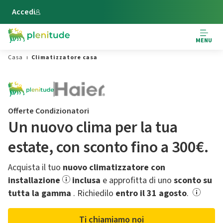
Vai al contenuto principale
Accedi
MENU
Casa
Climatizzatore casa
Offerte Condizionatori
Un nuovo clima per la tua
estate,​ con sconto fino a 300€.
Acquista il tuo
nuovo climatizzatore con
installazione
inclusa
e approfitta di uno
sconto su
tutta la gamma
.​ Richiedilo
entro il 31 agosto
.
Ti chiamiamo noi