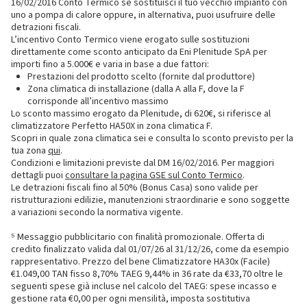
16/02/2016 Conto Termico se sostituisci il tuo vecchio impianto con
uno a pompa di calore oppure, in alternativa, puoi usufruire delle
detrazioni fiscali.
L’incentivo Conto Termico viene erogato sulle sostituzioni
direttamente come sconto anticipato da Eni Plenitude SpA per
importi fino a 5.000€ e varia in base a due fattori:
Prestazioni del prodotto scelto (fornite dal produttore)
Zona climatica di installazione (dalla A alla F, dove la F
corrisponde all’incentivo massimo
Lo sconto massimo erogato da Plenitude, di 620€, si riferisce al
climatizzatore Perfetto HA50X in zona climatica F.
Scopri in quale zona climatica sei e consulta lo sconto previsto per la
tua zona
qui
.
Condizioni e limitazioni previste dal DM 16/02/2016. Per maggiori
dettagli puoi
consultare la pagina GSE sul Conto Termico
.
Le detrazioni fiscali fino al 50% (Bonus Casa) sono valide per
ristrutturazioni edilizie, manutenzioni straordinarie e sono soggette
a variazioni secondo la normativa vigente.
⁵ Messaggio pubblicitario con finalità promozionale. Offerta di
credito finalizzato valida dal 01/07/26 al 31/12/26, come da esempio
rappresentativo. Prezzo del bene Climatizzatore HA30x (Facile)
€1.049,00 TAN fisso 8,70% TAEG 9,44% in 36 rate da €33,70 oltre le
seguenti spese già incluse nel calcolo del TAEG: spese incasso e
gestione rata €0,00 per ogni mensilità, imposta sostitutiva