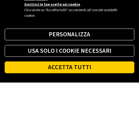
Gestisci le tue scelte sui cookie
.
Cliccando su "Accetta tutti" acconsenti all’uso dei suddetti
cookie.
PERSONALIZZA
USA SOLO I COOKIE NECESSARI
ACCETTA TUTTI
Footer
PLENITUDE
LUCE E GAS CASA
LUCE E GAS AZIENDA
PLENITUDE FIBRA