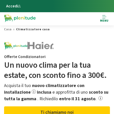
Vai al contenuto principale
Accedi
MENU
Casa
Climatizzatore casa
Offerte Condizionatori
Un nuovo clima per la tua
estate,​ con sconto fino a 300€.
Acquista il tuo
nuovo climatizzatore con
installazione
inclusa
e approfitta di uno
sconto su
tutta la gamma
.​ Richiedilo
entro il 31 agosto
.
Ti chiamiamo noi