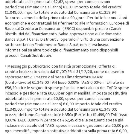
addebitata sulla prima rata €2,62, spese per comunicazioni
periodiche (almeno una all’anno) €1,03. Importo totale del credito
€1.049,00, importo totale e dovuto dal Consumatore €1.219,94.
Decorrenza media della prima rata a 90 giorni. Per tutte le condizioni
economiche e contrattuali fai riferimento alle Informazioni Europee di
Base sul Credito ai Consumatori (IEBCC) disponibili presso i Canali
Distributivi del finanziamento. Salvo approvazione di Findomestic
Banca S.p.A. I Canali Distributivi operano in virtù di una convenzione
sottoscritta con Findomestic Banca S.p.A. non in esclusiva.
Informazioni su altre tipologie di finanziamento sono disponibili
presso i Canali Distributivi.
⁶ Messaggio pubblicitario con finalità promozionale. Offerta di
credito finalizzato valida dal 01/07/26 al 31/12/26, come da esempi
rappresentativi. Prezzo del bene Climatizzatore HA40x
(Confortevole) €1.349,00 TAN fisso 0,00% TAEG 0,00% in 24 rate da
€56,20 oltre le seguenti spese già incluse nel calcolo del TAEG: spese
incasso e gestione rata €0,00 per ogni mensilità, imposta sostitutiva
addebitata sulla prima rata €0,00, spese per comunicazioni
periodiche (almeno una all’anno) € 0,00. Importo totale del credito
€1.349,00, importo totale e dovuto dal Consumatore €1.349,00;
prezzo del bene Climatizzatore HA50x (Perfetto) €1.499,00 TAN fisso
0,00% TAEG 0,00% in 24 rate da €62,45 oltre le seguenti spese già
incluse nel calcolo del TAEG: spese incasso e gestione rata €0,00 per
ogni mensilità, imposta sostitutiva addebitata sulla prima rata € 0,00,