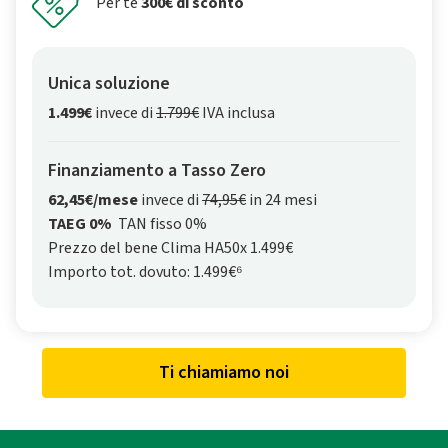
Per te
300€ di sconto
Unica soluzione
1.499€
invece di
1.799€
IVA inclusa
Finanziamento a Tasso Zero
62,45€/mese
invece di
74,95€
in 24 mesi
TAEG 0%
TAN fisso 0%
Prezzo del bene Clima HA50x 1.499€
Importo tot. dovuto: 1.499€⁶
Ti chiamiamo noi