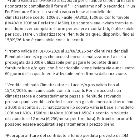
¹ Promo valida dal 04/06/26 al 31/08/26 per chiunque chieda di essere
ricontattato compilando il form al "Ti chiamiamo noi" o recandosi in un
Eni Plenitude Store. Lo sconto varia in base al modello del
climatizzatore scelto: 100€ su Facile (HA30x), 150€ su Confortevole
(HA40x) e 300€ su Perfetto (HA50x). Lo sconto viene inviato tramite e-
mail dopo aver compilato il form per essere ricontattati, è utilizzabile
per acquistare un climatizzatore Plenitude tra quelli disponibili fino al
15/09/26. Non è cumulabile con altri sconti.
² Promo valida dal 01/06/2026 al 31/08/2026 per clienti residenziali
Plenitude luce e/o gas che acquistano un climatizzatore. La carta
prepagata da 100€ è utilizzabile per pagare le bollette di una
fornitura luce e/o gas, non è ricaricabile, viene inviata via e-mail entro
60 giorni dall'acquisto ed è attivabile entro 6 mesi dalla ricezione.
³ Vendita abbinata Climatizzatore + Luce e/o gas valida fino al
15/10/2026, non cumulabile con altri sconti. Per chi acquista un
climatizzatore e contestualmente passa a Plenitude attivando
presso i punti vendita un’offerta luce e/o gas del mercato libero: fino
a 200€ di sconto sul climatizzatore (lo sconto varia in base al modello:
100€ su HA30x, 150€ su HA40x e 200€ su HA50x) + sconto in bolletta
dilazionato in 12 mesi (6,25€/mese per fornitura). Entrambi i prodotti
possono essere acquistati separatamente a prezzo pieno.
⁴Puoi approfittare del contributo a fondo perduto previsto dal DM