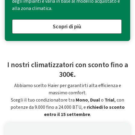
degli impianti e varia in base al modello acquistato e
alla zona climatica.
Scopri di più
I nostri climatizzatori con sconto fino a
300€.
Abbiamo scelto Haier per garantirti alta efficienza e
massimo comfort.
Scegli il tuo condizionatore tra
Mono
,
Dual
o
Trial
, con
potenze da 9.000 fino a 24.000 BTU, e
richiedi lo sconto
entro il 15 settembre
.