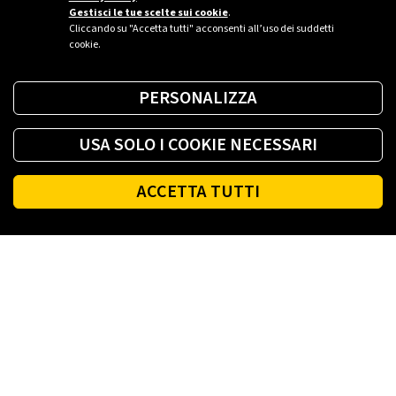
Gestisci le tue scelte sui cookie
.
Cliccando su "Accetta tutti" acconsenti all’uso dei suddetti
cookie.
PERSONALIZZA
USA SOLO I COOKIE NECESSARI
ACCETTA TUTTI
Footer
PLENITUDE
LUCE E GAS CASA
LUCE E GAS AZIENDA
PLENITUDE FIBRA