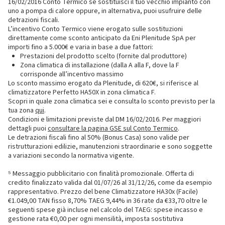
16/02/2016 Conto Termico se sostituisci il tuo vecchio impianto con
uno a pompa di calore oppure, in alternativa, puoi usufruire delle
detrazioni fiscali.
L’incentivo Conto Termico viene erogato sulle sostituzioni
direttamente come sconto anticipato da Eni Plenitude SpA per
importi fino a 5.000€ e varia in base a due fattori:
Prestazioni del prodotto scelto (fornite dal produttore)
Zona climatica di installazione (dalla A alla F, dove la F
corrisponde all’incentivo massimo
Lo sconto massimo erogato da Plenitude, di 620€, si riferisce al
climatizzatore Perfetto HA50X in zona climatica F.
Scopri in quale zona climatica sei e consulta lo sconto previsto per la
tua zona
qui
.
Condizioni e limitazioni previste dal DM 16/02/2016. Per maggiori
dettagli puoi
consultare la pagina GSE sul Conto Termico
.
Le detrazioni fiscali fino al 50% (Bonus Casa) sono valide per
ristrutturazioni edilizie, manutenzioni straordinarie e sono soggette
a variazioni secondo la normativa vigente.
⁵ Messaggio pubblicitario con finalità promozionale. Offerta di
credito finalizzato valida dal 01/07/26 al 31/12/26, come da esempio
rappresentativo. Prezzo del bene Climatizzatore HA30x (Facile)
€1.049,00 TAN fisso 8,70% TAEG 9,44% in 36 rate da €33,70 oltre le
seguenti spese già incluse nel calcolo del TAEG: spese incasso e
gestione rata €0,00 per ogni mensilità, imposta sostitutiva