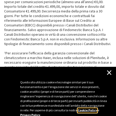
spese per comunicazioni periodiche (almeno una all’anno) €0,00.
Importo totale del credito €1.499,00, importo totale e dovuto dal
Consumatore €1.499,00. Decorrenza media della prima rata a 30
giorni. Per tutte le condizioni economiche e contrattuali fai
riferimento alle Informazioni Europee di Base sul Credito ai
Consumatori (IEBCC) disponibili presso i Canali Distributivi del
finanziamento. Salvo approvazione di Findomestic Banca S.p.A. I
Canali Distributivi operano in virtù di una convenzione sottoscritta
con Findomestic Banca S.p.A. non in esclusiva. Informazioni su altre
tipologie di finanziamento sono disponibili presso i Canali Distributivi.
⁷Per assicurare l'efficacia della garanzia convenzionale del
climatizzatore a marchio Haier, inclusa nelle soluzioni di Plenitude, è
necessario eseguire la manutenzione ordinaria sul prodotto in base a
quanto previsto dal libretto di istruzioni che trovi insieme al
×
climatizzatore.
Questo sito utilizza cookie e tecnologie similari per il suo
funzionamento e per l’erogazione dei servizi in esso presenti,
cookie analitici (propri e di terze parti) per comprendere e
migliorare l’esperienza di navigazione dell’utente, nonché cookie
di profilazione (propri e di terze parti) per inviarti pubblicità in linea
con le tue preferenze manifestate nell’ambito della navigazione
in rete. Per saperne di più consulta la nostra
Cookie Policy
e
Privacy Policy
.