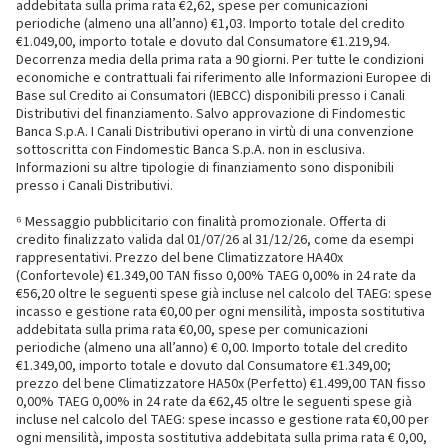
addebitata sulla prima rata €2,62, spese per comunicazioni
periodiche (almeno una all’anno) €1,03. Importo totale del credito
€1.049,00, importo totale e dovuto dal Consumatore €1.219,94.
Decorrenza media della prima rata a 90 giorni. Per tutte le condizioni
economiche e contrattuali fai riferimento alle Informazioni Europee di
Base sul Credito ai Consumatori (IEBCC) disponibili presso i Canali
Distributivi del finanziamento. Salvo approvazione di Findomestic
Banca S.p.A. I Canali Distributivi operano in virtù di una convenzione
sottoscritta con Findomestic Banca S.p.A. non in esclusiva.
Informazioni su altre tipologie di finanziamento sono disponibili
presso i Canali Distributivi.
⁶ Messaggio pubblicitario con finalità promozionale. Offerta di
credito finalizzato valida dal 01/07/26 al 31/12/26, come da esempi
rappresentativi. Prezzo del bene Climatizzatore HA40x
(Confortevole) €1.349,00 TAN fisso 0,00% TAEG 0,00% in 24 rate da
€56,20 oltre le seguenti spese già incluse nel calcolo del TAEG: spese
incasso e gestione rata €0,00 per ogni mensilità, imposta sostitutiva
addebitata sulla prima rata €0,00, spese per comunicazioni
periodiche (almeno una all’anno) € 0,00. Importo totale del credito
€1.349,00, importo totale e dovuto dal Consumatore €1.349,00;
prezzo del bene Climatizzatore HA50x (Perfetto) €1.499,00 TAN fisso
0,00% TAEG 0,00% in 24 rate da €62,45 oltre le seguenti spese già
incluse nel calcolo del TAEG: spese incasso e gestione rata €0,00 per
ogni mensilità, imposta sostitutiva addebitata sulla prima rata € 0,00,