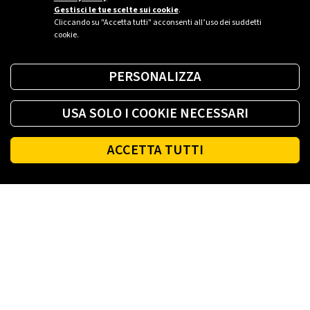
Gestisci le tue scelte sui cookie
.
Cliccando su "Accetta tutti" acconsenti all’uso dei suddetti
cookie.
PERSONALIZZA
USA SOLO I COOKIE NECESSARI
ACCETTA TUTTI
Footer
PLENITUDE
LUCE E GAS CASA
LUCE E GAS AZIENDA
PLENITUDE FIBRA