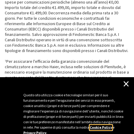
spese per comunicazioni periodiche (almeno una all’anno) €0,00.
Importo totale del credito €1.499,00, importo totale e dovuto dal
Consumatore €1.499,00. Decorrenza media della prima rata a 30
giorni. Per tutte le condizioni economiche e contrattuali fai
riferimento alle Informazioni Europee di Base sul Credito ai
Consumatori (IEBCC) disponibili presso i Canali Distributivi del
finanziamento. Salvo approvazione di Findomestic Banca S.p.A. I
Canali Distributivi operano in virtù di una convenzione sottoscritta
con Findomestic Banca S.p.A. non in esclusiva. Informazioni su altre
tipologie di finanziamento sono disponibili presso i Canali Distributivi.
⁷Per assicurare l'efficacia della garanzia convenzionale del
climatizzatore a marchio Haier, inclusa nelle soluzioni di Plenitude, è
necessario eseguire la manutenzione ordinaria sul prodotto in base a
quanto previsto dal libretto di istruzioni che trovi insieme al
×
climatizzatore.
Questo sito utilizza cookie e tecnologie similari per il suo
funzionamento e per l’erogazione dei servizi in esso presenti,
cookie analitici (propri e di terze parti) per comprendere e
migliorare l’esperienza di navigazione dell’utente, nonché cookie
di profilazione (propri e di terze parti) per inviarti pubblicità in linea
con le tue preferenze manifestate nell’ambito della navigazione
in rete. Per saperne di più consulta la nostra
Cookie Policy
e
Privacy Policy
.