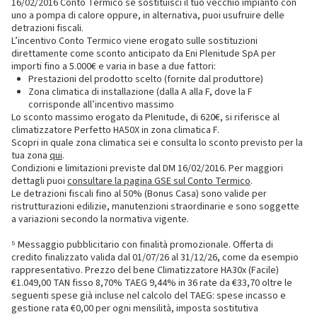
16/02/2016 Conto Termico se sostituisci il tuo vecchio impianto con
uno a pompa di calore oppure, in alternativa, puoi usufruire delle
detrazioni fiscali.
L’incentivo Conto Termico viene erogato sulle sostituzioni
direttamente come sconto anticipato da Eni Plenitude SpA per
importi fino a 5.000€ e varia in base a due fattori:
Prestazioni del prodotto scelto (fornite dal produttore)
Zona climatica di installazione (dalla A alla F, dove la F
corrisponde all’incentivo massimo
Lo sconto massimo erogato da Plenitude, di 620€, si riferisce al
climatizzatore Perfetto HA50X in zona climatica F.
Scopri in quale zona climatica sei e consulta lo sconto previsto per la
tua zona
qui
.
Condizioni e limitazioni previste dal DM 16/02/2016. Per maggiori
dettagli puoi
consultare la pagina GSE sul Conto Termico
.
Le detrazioni fiscali fino al 50% (Bonus Casa) sono valide per
ristrutturazioni edilizie, manutenzioni straordinarie e sono soggette
a variazioni secondo la normativa vigente.
⁵ Messaggio pubblicitario con finalità promozionale. Offerta di
credito finalizzato valida dal 01/07/26 al 31/12/26, come da esempio
rappresentativo. Prezzo del bene Climatizzatore HA30x (Facile)
€1.049,00 TAN fisso 8,70% TAEG 9,44% in 36 rate da €33,70 oltre le
seguenti spese già incluse nel calcolo del TAEG: spese incasso e
gestione rata €0,00 per ogni mensilità, imposta sostitutiva