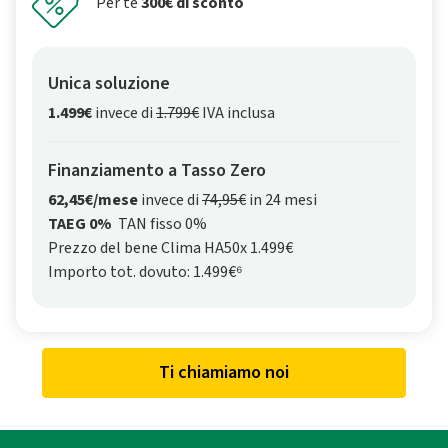
Per te
300€ di sconto
Unica soluzione
1.499€
invece di
1.799€
IVA inclusa
Finanziamento a Tasso Zero
62,45€/mese
invece di
74,95€
in 24 mesi
TAEG 0%
TAN fisso 0%
Prezzo del bene Clima HA50x 1.499€
Importo tot. dovuto: 1.499€⁶
Ti chiamiamo noi