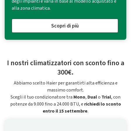
degli impianti e varia in base al modello acquistato e
alla zona climatica.
Scopri di più
I nostri climatizzatori con sconto fino a
300€.
Abbiamo scelto Haier per garantirti alta efficienza e
massimo comfort.
Scegli il tuo condizionatore tra
Mono
,
Dual
o
Trial
, con
potenze da 9.000 fino a 24.000 BTU, e
richiedi lo sconto
entro il 15 settembre
.