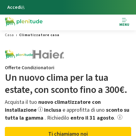
Vai al contenuto principale
Accedi
MENU
Casa
Climatizzatore casa
Offerte Condizionatori
Un nuovo clima per la tua
estate,​ con sconto fino a 300€.
Acquista il tuo
nuovo climatizzatore con
installazione
inclusa
e approfitta di uno
sconto su
tutta la gamma
.​ Richiedilo
entro il 31 agosto
.
Ti chiamiamo noi