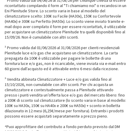
¹ Promo valida dal 04/06/26 al 31/08/26 per chiunque chieda di essere
ricontattato compilando il form al "Ti chiamiamo noi" o recandosi in un
Eni Plenitude Store. Lo sconto varia in base al modello del
climatizzatore scelto: 100€ su Facile (HA30x), 150€ su Confortevole
(HA40x) e 300€ su Perfetto (HA50x). Lo sconto viene inviato tramite e-
mail dopo aver compilato il form per essere ricontattati, è utilizzabile
per acquistare un climatizzatore Plenitude tra quelli disponibili fino al
15/09/26. Non è cumulabile con altri sconti.
² Promo valida dal 01/06/2026 al 31/08/2026 per clienti residenziali
Plenitude luce e/o gas che acquistano un climatizzatore. La carta
prepagata da 100€ è utilizzabile per pagare le bollette di una
fornitura luce e/o gas, non è ricaricabile, viene inviata via e-mail entro
60 giorni dall'acquisto ed è attivabile entro 6 mesi dalla ricezione.
³ Vendita abbinata Climatizzatore + Luce e/o gas valida fino al
15/10/2026, non cumulabile con altri sconti. Per chi acquista un
climatizzatore e contestualmente passa a Plenitude attivando
presso i punti vendita un’offerta luce e/o gas del mercato libero: fino
a 200€ di sconto sul climatizzatore (lo sconto varia in base al modello:
100€ su HA30x, 150€ su HA40x e 200€ su HA50x) + sconto in bolletta
dilazionato in 12 mesi (6,25€/mese per fornitura). Entrambi i prodotti
possono essere acquistati separatamente a prezzo pieno.
⁴Puoi approfittare del contributo a fondo perduto previsto dal DM