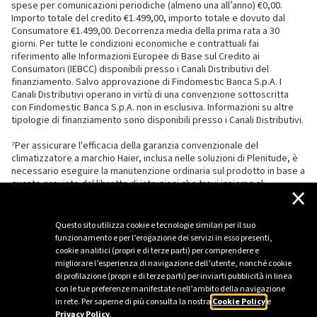
spese per comunicazioni periodiche (almeno una all’anno) €0,00.
Importo totale del credito €1.499,00, importo totale e dovuto dal
Consumatore €1.499,00. Decorrenza media della prima rata a 30
giorni. Per tutte le condizioni economiche e contrattuali fai
riferimento alle Informazioni Europee di Base sul Credito ai
Consumatori (IEBCC) disponibili presso i Canali Distributivi del
finanziamento. Salvo approvazione di Findomestic Banca S.p.A. I
Canali Distributivi operano in virtù di una convenzione sottoscritta
con Findomestic Banca S.p.A. non in esclusiva. Informazioni su altre
tipologie di finanziamento sono disponibili presso i Canali Distributivi.
⁷Per assicurare l'efficacia della garanzia convenzionale del
climatizzatore a marchio Haier, inclusa nelle soluzioni di Plenitude, è
necessario eseguire la manutenzione ordinaria sul prodotto in base a
quanto previsto dal libretto di istruzioni che trovi insieme al
×
climatizzatore.
Questo sito utilizza cookie e tecnologie similari per il suo
funzionamento e per l’erogazione dei servizi in esso presenti,
cookie analitici (propri e di terze parti) per comprendere e
migliorare l’esperienza di navigazione dell’utente, nonché cookie
di profilazione (propri e di terze parti) per inviarti pubblicità in linea
con le tue preferenze manifestate nell’ambito della navigazione
in rete. Per saperne di più consulta la nostra
Cookie Policy
e
Privacy Policy
.