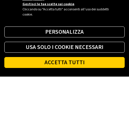
Gestisci le tue scelte sui cookie
.
Cliccando su "Accetta tutti" acconsenti all’uso dei suddetti
cookie.
PERSONALIZZA
USA SOLO I COOKIE NECESSARI
ACCETTA TUTTI
Footer
PLENITUDE
LUCE E GAS CASA
LUCE E GAS AZIENDA
PLENITUDE FIBRA