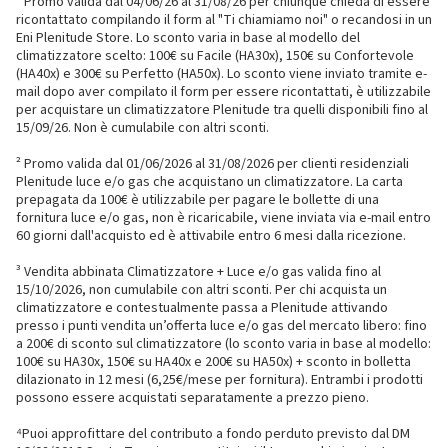
¹ Promo valida dal 04/06/26 al 31/08/26 per chiunque chieda di essere
ricontattato compilando il form al "Ti chiamiamo noi" o recandosi in un
Eni Plenitude Store. Lo sconto varia in base al modello del
climatizzatore scelto: 100€ su Facile (HA30x), 150€ su Confortevole
(HA40x) e 300€ su Perfetto (HA50x). Lo sconto viene inviato tramite e-
mail dopo aver compilato il form per essere ricontattati, è utilizzabile
per acquistare un climatizzatore Plenitude tra quelli disponibili fino al
15/09/26. Non è cumulabile con altri sconti.
² Promo valida dal 01/06/2026 al 31/08/2026 per clienti residenziali
Plenitude luce e/o gas che acquistano un climatizzatore. La carta
prepagata da 100€ è utilizzabile per pagare le bollette di una
fornitura luce e/o gas, non è ricaricabile, viene inviata via e-mail entro
60 giorni dall'acquisto ed è attivabile entro 6 mesi dalla ricezione.
³ Vendita abbinata Climatizzatore + Luce e/o gas valida fino al
15/10/2026, non cumulabile con altri sconti. Per chi acquista un
climatizzatore e contestualmente passa a Plenitude attivando
presso i punti vendita un’offerta luce e/o gas del mercato libero: fino
a 200€ di sconto sul climatizzatore (lo sconto varia in base al modello:
100€ su HA30x, 150€ su HA40x e 200€ su HA50x) + sconto in bolletta
dilazionato in 12 mesi (6,25€/mese per fornitura). Entrambi i prodotti
possono essere acquistati separatamente a prezzo pieno.
⁴Puoi approfittare del contributo a fondo perduto previsto dal DM