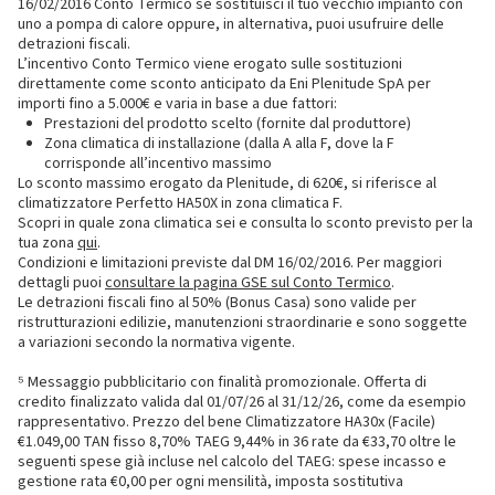
16/02/2016 Conto Termico se sostituisci il tuo vecchio impianto con
uno a pompa di calore oppure, in alternativa, puoi usufruire delle
detrazioni fiscali.
L’incentivo Conto Termico viene erogato sulle sostituzioni
direttamente come sconto anticipato da Eni Plenitude SpA per
importi fino a 5.000€ e varia in base a due fattori:
Prestazioni del prodotto scelto (fornite dal produttore)
Zona climatica di installazione (dalla A alla F, dove la F
corrisponde all’incentivo massimo
Lo sconto massimo erogato da Plenitude, di 620€, si riferisce al
climatizzatore Perfetto HA50X in zona climatica F.
Scopri in quale zona climatica sei e consulta lo sconto previsto per la
tua zona
qui
.
Condizioni e limitazioni previste dal DM 16/02/2016. Per maggiori
dettagli puoi
consultare la pagina GSE sul Conto Termico
.
Le detrazioni fiscali fino al 50% (Bonus Casa) sono valide per
ristrutturazioni edilizie, manutenzioni straordinarie e sono soggette
a variazioni secondo la normativa vigente.
⁵ Messaggio pubblicitario con finalità promozionale. Offerta di
credito finalizzato valida dal 01/07/26 al 31/12/26, come da esempio
rappresentativo. Prezzo del bene Climatizzatore HA30x (Facile)
€1.049,00 TAN fisso 8,70% TAEG 9,44% in 36 rate da €33,70 oltre le
seguenti spese già incluse nel calcolo del TAEG: spese incasso e
gestione rata €0,00 per ogni mensilità, imposta sostitutiva