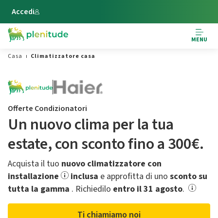
Vai al contenuto principale
Accedi
MENU
Casa
Climatizzatore casa
Offerte Condizionatori
Un nuovo clima per la tua
estate,​ con sconto fino a 300€.
Acquista il tuo
nuovo climatizzatore con
installazione
inclusa
e approfitta di uno
sconto su
tutta la gamma
.​ Richiedilo
entro il 31 agosto
.
Ti chiamiamo noi