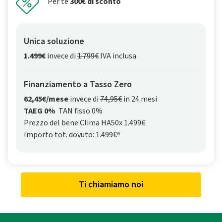
Per te
300€ di sconto
Unica soluzione
1.499€
invece di
1.799€
IVA inclusa
Finanziamento a Tasso Zero
62,45€/mese
invece di
74,95€
in 24 mesi
TAEG 0%
TAN fisso 0%
Prezzo del bene Clima HA50x 1.499€
Importo tot. dovuto: 1.499€⁶
Ti chiamiamo noi