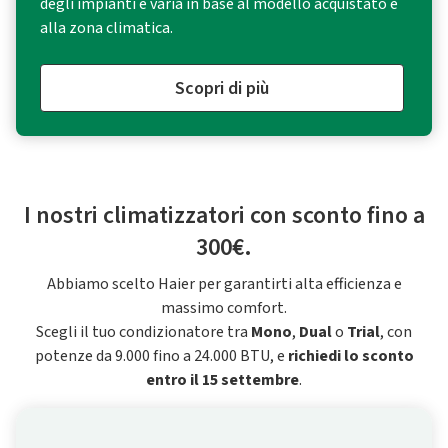
degli impianti e varia in base al modello acquistato e
alla zona climatica.
Scopri di più
I nostri climatizzatori con sconto fino a
300€.
Abbiamo scelto Haier per garantirti alta efficienza e
massimo comfort.
Scegli il tuo condizionatore tra
Mono
,
Dual
o
Trial
, con
potenze da 9.000 fino a 24.000 BTU, e
richiedi lo sconto
entro il 15 settembre
.