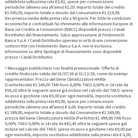
addebitata sulla prima rata €2,62, spese per comunicazioni
periodiche (almeno una all’anno) €1,03. Importo totale del credito
€1.049,00, importo totale e dovuto dal Consumatore €1.219,94.
Decorrenza media della prima rata a 90 giorni. Per tutte le condizioni
economiche e contrattuali fai riferimento alle Informazioni Europee di
Base sul Credito ai Consumatori (IEBCC) disponibili presso i Canali
Distributivi del finanziamento. Salvo approvazione di Findomestic
Banca S.p.A. I Canali Distributivi operano in virtù di una convenzione
sottoscritta con Findomestic Banca S.p.A. non in esclusiva.
Informazioni su altre tipologie di finanziamento sono disponibili
presso i Canali Distributivi.
⁶ Messaggio pubblicitario con finalità promozionale. Offerta di
credito finalizzato valida dal 01/07/26 al 31/12/26, come da esempi
rappresentativi. Prezzo del bene Climatizzatore HA40x
(Confortevole) €1.349,00 TAN fisso 0,00% TAEG 0,00% in 24 rate da
€56,20 oltre le seguenti spese già incluse nel calcolo del TAEG: spese
incasso e gestione rata €0,00 per ogni mensilità, imposta sostitutiva
addebitata sulla prima rata €0,00, spese per comunicazioni
periodiche (almeno una all’anno) € 0,00. Importo totale del credito
€1.349,00, importo totale e dovuto dal Consumatore €1.349,00;
prezzo del bene Climatizzatore HA50x (Perfetto) €1.499,00 TAN fisso
0,00% TAEG 0,00% in 24 rate da €62,45 oltre le seguenti spese già
incluse nel calcolo del TAEG: spese incasso e gestione rata €0,00 per
ogni mensilità, imposta sostitutiva addebitata sulla prima rata € 0,00,