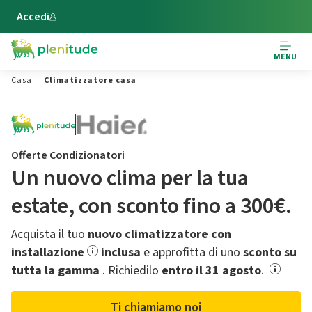
Vai al contenuto principale
Accedi
MENU
Casa
Climatizzatore casa
Offerte Condizionatori
Un nuovo clima per la tua
estate,​ con sconto fino a 300€.
Acquista il tuo
nuovo climatizzatore con
installazione
inclusa
e approfitta di uno
sconto su
tutta la gamma
.​ Richiedilo
entro il 31 agosto
.
Ti chiamiamo noi