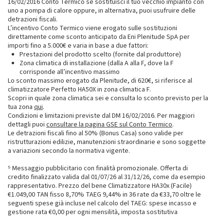
16/02/2016 Conto Termico se sostituisci il tuo vecchio impianto con
uno a pompa di calore oppure, in alternativa, puoi usufruire delle
detrazioni fiscali.
L’incentivo Conto Termico viene erogato sulle sostituzioni
direttamente come sconto anticipato da Eni Plenitude SpA per
importi fino a 5.000€ e varia in base a due fattori:
Prestazioni del prodotto scelto (fornite dal produttore)
Zona climatica di installazione (dalla A alla F, dove la F
corrisponde all’incentivo massimo
Lo sconto massimo erogato da Plenitude, di 620€, si riferisce al
climatizzatore Perfetto HA50X in zona climatica F.
Scopri in quale zona climatica sei e consulta lo sconto previsto per la
tua zona
qui
.
Condizioni e limitazioni previste dal DM 16/02/2016. Per maggiori
dettagli puoi
consultare la pagina GSE sul Conto Termico
.
Le detrazioni fiscali fino al 50% (Bonus Casa) sono valide per
ristrutturazioni edilizie, manutenzioni straordinarie e sono soggette
a variazioni secondo la normativa vigente.
⁵ Messaggio pubblicitario con finalità promozionale. Offerta di
credito finalizzato valida dal 01/07/26 al 31/12/26, come da esempio
rappresentativo. Prezzo del bene Climatizzatore HA30x (Facile)
€1.049,00 TAN fisso 8,70% TAEG 9,44% in 36 rate da €33,70 oltre le
seguenti spese già incluse nel calcolo del TAEG: spese incasso e
gestione rata €0,00 per ogni mensilità, imposta sostitutiva