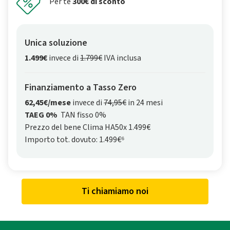
Per te
300€ di sconto
Unica soluzione
1.499€
invece di
1.799€
IVA inclusa
Finanziamento a Tasso Zero
62,45€/mese
invece di
74,95€
in 24 mesi
TAEG 0%
TAN fisso 0%
Prezzo del bene Clima HA50x 1.499€
Importo tot. dovuto: 1.499€⁶
Ti chiamiamo noi