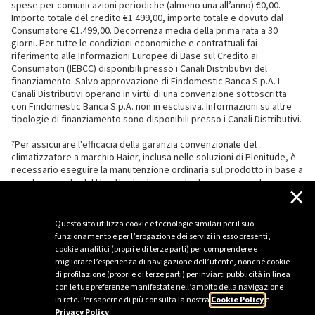
spese per comunicazioni periodiche (almeno una all’anno) €0,00.
Importo totale del credito €1.499,00, importo totale e dovuto dal
Consumatore €1.499,00. Decorrenza media della prima rata a 30
giorni. Per tutte le condizioni economiche e contrattuali fai
riferimento alle Informazioni Europee di Base sul Credito ai
Consumatori (IEBCC) disponibili presso i Canali Distributivi del
finanziamento. Salvo approvazione di Findomestic Banca S.p.A. I
Canali Distributivi operano in virtù di una convenzione sottoscritta
con Findomestic Banca S.p.A. non in esclusiva. Informazioni su altre
tipologie di finanziamento sono disponibili presso i Canali Distributivi.
⁷Per assicurare l'efficacia della garanzia convenzionale del
climatizzatore a marchio Haier, inclusa nelle soluzioni di Plenitude, è
necessario eseguire la manutenzione ordinaria sul prodotto in base a
quanto previsto dal libretto di istruzioni che trovi insieme al
×
climatizzatore.
Questo sito utilizza cookie e tecnologie similari per il suo
funzionamento e per l’erogazione dei servizi in esso presenti,
cookie analitici (propri e di terze parti) per comprendere e
migliorare l’esperienza di navigazione dell’utente, nonché cookie
di profilazione (propri e di terze parti) per inviarti pubblicità in linea
con le tue preferenze manifestate nell’ambito della navigazione
in rete. Per saperne di più consulta la nostra
Cookie Policy
e
Privacy Policy
.