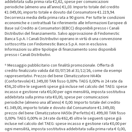
addebitata sulla prima rata €2,62, spese per comunicazioni
periodiche (almeno una all’anno) €1,03. Importo totale del credito
€1.049,00, importo totale e dovuto dal Consumatore €1.219,94.
Decorrenza media della prima rata a 90 giorni. Per tutte le condizioni
economiche e contrattuali fai riferimento alle Informazioni Europee di
Base sul Credito ai Consumatori (IEBCC) disponibili presso i Canali
Distributivi del finanziamento. Salvo approvazione di Findomestic
Banca S.p.A. I Canali Distributivi operano in virtù di una convenzione
sottoscritta con Findomestic Banca S.p.A. non in esclusiva.
Informazioni su altre tipologie di finanziamento sono disponibili
presso i Canali Distributivi.
⁶ Messaggio pubblicitario con finalità promozionale. Offerta di
credito finalizzato valida dal 01/07/26 al 31/12/26, come da esempi
rappresentativi. Prezzo del bene Climatizzatore HA40x
(Confortevole) €1.349,00 TAN fisso 0,00% TAEG 0,00% in 24 rate da
€56,20 oltre le seguenti spese già incluse nel calcolo del TAEG: spese
incasso e gestione rata €0,00 per ogni mensilità, imposta sostitutiva
addebitata sulla prima rata €0,00, spese per comunicazioni
periodiche (almeno una all’anno) € 0,00. Importo totale del credito
€1.349,00, importo totale e dovuto dal Consumatore €1.349,00;
prezzo del bene Climatizzatore HA50x (Perfetto) €1.499,00 TAN fisso
0,00% TAEG 0,00% in 24 rate da €62,45 oltre le seguenti spese già
incluse nel calcolo del TAEG: spese incasso e gestione rata €0,00 per
ogni mensilità, imposta sostitutiva addebitata sulla prima rata € 0,00,