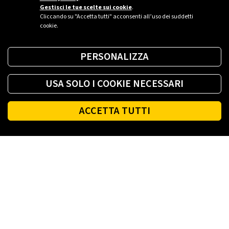
Gestisci le tue scelte sui cookie
.
Cliccando su "Accetta tutti" acconsenti all’uso dei suddetti
cookie.
PERSONALIZZA
USA SOLO I COOKIE NECESSARI
ACCETTA TUTTI
Footer
PLENITUDE
LUCE E GAS CASA
LUCE E GAS AZIENDA
PLENITUDE FIBRA