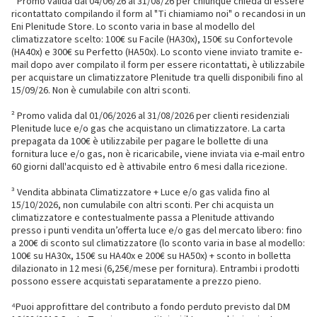
¹ Promo valida dal 04/06/26 al 31/08/26 per chiunque chieda di essere
ricontattato compilando il form al "Ti chiamiamo noi" o recandosi in un
Eni Plenitude Store. Lo sconto varia in base al modello del
climatizzatore scelto: 100€ su Facile (HA30x), 150€ su Confortevole
(HA40x) e 300€ su Perfetto (HA50x). Lo sconto viene inviato tramite e-
mail dopo aver compilato il form per essere ricontattati, è utilizzabile
per acquistare un climatizzatore Plenitude tra quelli disponibili fino al
15/09/26. Non è cumulabile con altri sconti.
² Promo valida dal 01/06/2026 al 31/08/2026 per clienti residenziali
Plenitude luce e/o gas che acquistano un climatizzatore. La carta
prepagata da 100€ è utilizzabile per pagare le bollette di una
fornitura luce e/o gas, non è ricaricabile, viene inviata via e-mail entro
60 giorni dall'acquisto ed è attivabile entro 6 mesi dalla ricezione.
³ Vendita abbinata Climatizzatore + Luce e/o gas valida fino al
15/10/2026, non cumulabile con altri sconti. Per chi acquista un
climatizzatore e contestualmente passa a Plenitude attivando
presso i punti vendita un’offerta luce e/o gas del mercato libero: fino
a 200€ di sconto sul climatizzatore (lo sconto varia in base al modello:
100€ su HA30x, 150€ su HA40x e 200€ su HA50x) + sconto in bolletta
dilazionato in 12 mesi (6,25€/mese per fornitura). Entrambi i prodotti
possono essere acquistati separatamente a prezzo pieno.
⁴Puoi approfittare del contributo a fondo perduto previsto dal DM