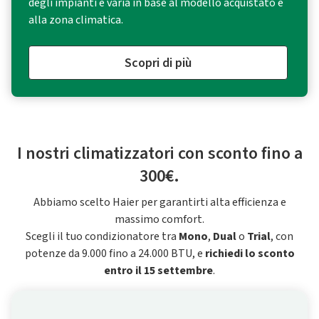
degli impianti e varia in base al modello acquistato e
alla zona climatica.
Scopri di più
I nostri climatizzatori con sconto fino a
300€.
Abbiamo scelto Haier per garantirti alta efficienza e
massimo comfort.
Scegli il tuo condizionatore tra
Mono
,
Dual
o
Trial
, con
potenze da 9.000 fino a 24.000 BTU, e
richiedi lo sconto
entro il 15 settembre
.