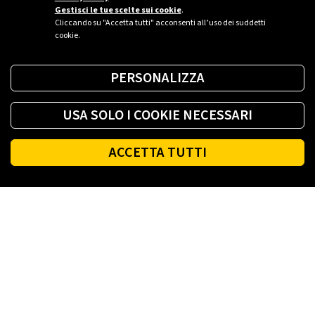
Gestisci le tue scelte sui cookie
.
Cliccando su "Accetta tutti" acconsenti all’uso dei suddetti
cookie.
PERSONALIZZA
USA SOLO I COOKIE NECESSARI
ACCETTA TUTTI
Footer
PLENITUDE
LUCE E GAS CASA
LUCE E GAS AZIENDA
PLENITUDE FIBRA