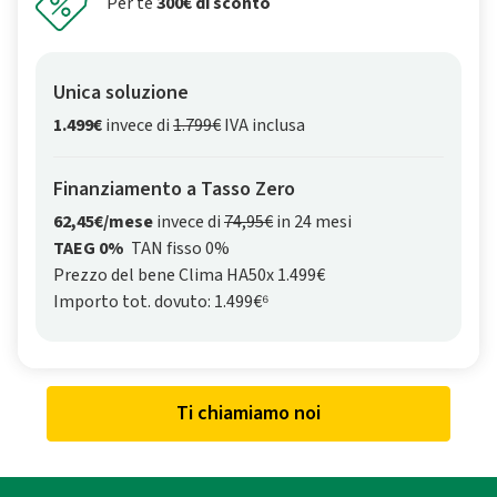
Per te
300€ di sconto
Unica soluzione
1.499€
invece di
1.799€
IVA inclusa
Finanziamento a Tasso Zero
62,45€/mese
invece di
74,95€
in 24 mesi
TAEG 0%
TAN fisso 0%
Prezzo del bene Clima HA50x 1.499€
Importo tot. dovuto: 1.499€⁶
Ti chiamiamo noi