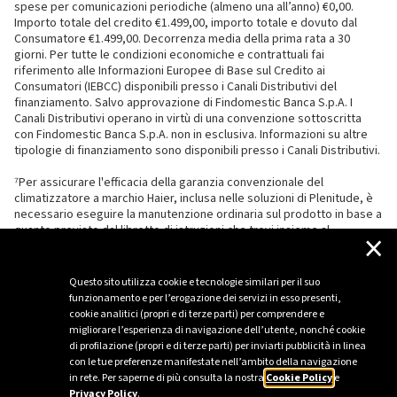
spese per comunicazioni periodiche (almeno una all’anno) €0,00.
Importo totale del credito €1.499,00, importo totale e dovuto dal
Consumatore €1.499,00. Decorrenza media della prima rata a 30
giorni. Per tutte le condizioni economiche e contrattuali fai
riferimento alle Informazioni Europee di Base sul Credito ai
Consumatori (IEBCC) disponibili presso i Canali Distributivi del
finanziamento. Salvo approvazione di Findomestic Banca S.p.A. I
Canali Distributivi operano in virtù di una convenzione sottoscritta
con Findomestic Banca S.p.A. non in esclusiva. Informazioni su altre
tipologie di finanziamento sono disponibili presso i Canali Distributivi.
⁷Per assicurare l'efficacia della garanzia convenzionale del
climatizzatore a marchio Haier, inclusa nelle soluzioni di Plenitude, è
necessario eseguire la manutenzione ordinaria sul prodotto in base a
quanto previsto dal libretto di istruzioni che trovi insieme al
×
climatizzatore.
Questo sito utilizza cookie e tecnologie similari per il suo
funzionamento e per l’erogazione dei servizi in esso presenti,
cookie analitici (propri e di terze parti) per comprendere e
migliorare l’esperienza di navigazione dell’utente, nonché cookie
di profilazione (propri e di terze parti) per inviarti pubblicità in linea
con le tue preferenze manifestate nell’ambito della navigazione
in rete. Per saperne di più consulta la nostra
Cookie Policy
e
Privacy Policy
.