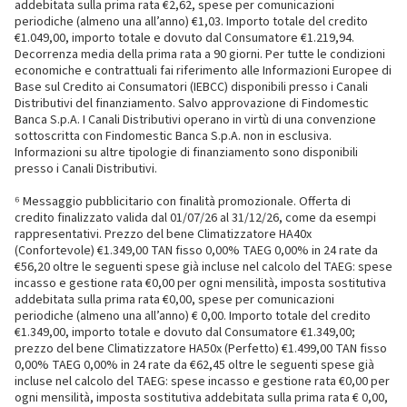
addebitata sulla prima rata €2,62, spese per comunicazioni
periodiche (almeno una all’anno) €1,03. Importo totale del credito
€1.049,00, importo totale e dovuto dal Consumatore €1.219,94.
Decorrenza media della prima rata a 90 giorni. Per tutte le condizioni
economiche e contrattuali fai riferimento alle Informazioni Europee di
Base sul Credito ai Consumatori (IEBCC) disponibili presso i Canali
Distributivi del finanziamento. Salvo approvazione di Findomestic
Banca S.p.A. I Canali Distributivi operano in virtù di una convenzione
sottoscritta con Findomestic Banca S.p.A. non in esclusiva.
Informazioni su altre tipologie di finanziamento sono disponibili
presso i Canali Distributivi.
⁶ Messaggio pubblicitario con finalità promozionale. Offerta di
credito finalizzato valida dal 01/07/26 al 31/12/26, come da esempi
rappresentativi. Prezzo del bene Climatizzatore HA40x
(Confortevole) €1.349,00 TAN fisso 0,00% TAEG 0,00% in 24 rate da
€56,20 oltre le seguenti spese già incluse nel calcolo del TAEG: spese
incasso e gestione rata €0,00 per ogni mensilità, imposta sostitutiva
addebitata sulla prima rata €0,00, spese per comunicazioni
periodiche (almeno una all’anno) € 0,00. Importo totale del credito
€1.349,00, importo totale e dovuto dal Consumatore €1.349,00;
prezzo del bene Climatizzatore HA50x (Perfetto) €1.499,00 TAN fisso
0,00% TAEG 0,00% in 24 rate da €62,45 oltre le seguenti spese già
incluse nel calcolo del TAEG: spese incasso e gestione rata €0,00 per
ogni mensilità, imposta sostitutiva addebitata sulla prima rata € 0,00,