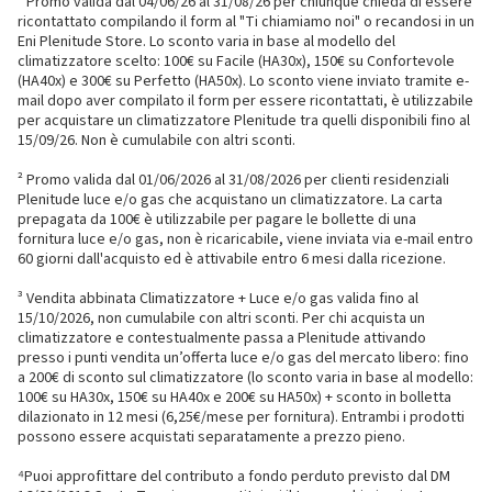
¹ Promo valida dal 04/06/26 al 31/08/26 per chiunque chieda di essere
ricontattato compilando il form al "Ti chiamiamo noi" o recandosi in un
Eni Plenitude Store. Lo sconto varia in base al modello del
climatizzatore scelto: 100€ su Facile (HA30x), 150€ su Confortevole
(HA40x) e 300€ su Perfetto (HA50x). Lo sconto viene inviato tramite e-
mail dopo aver compilato il form per essere ricontattati, è utilizzabile
per acquistare un climatizzatore Plenitude tra quelli disponibili fino al
15/09/26. Non è cumulabile con altri sconti.
² Promo valida dal 01/06/2026 al 31/08/2026 per clienti residenziali
Plenitude luce e/o gas che acquistano un climatizzatore. La carta
prepagata da 100€ è utilizzabile per pagare le bollette di una
fornitura luce e/o gas, non è ricaricabile, viene inviata via e-mail entro
60 giorni dall'acquisto ed è attivabile entro 6 mesi dalla ricezione.
³ Vendita abbinata Climatizzatore + Luce e/o gas valida fino al
15/10/2026, non cumulabile con altri sconti. Per chi acquista un
climatizzatore e contestualmente passa a Plenitude attivando
presso i punti vendita un’offerta luce e/o gas del mercato libero: fino
a 200€ di sconto sul climatizzatore (lo sconto varia in base al modello:
100€ su HA30x, 150€ su HA40x e 200€ su HA50x) + sconto in bolletta
dilazionato in 12 mesi (6,25€/mese per fornitura). Entrambi i prodotti
possono essere acquistati separatamente a prezzo pieno.
⁴Puoi approfittare del contributo a fondo perduto previsto dal DM