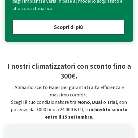
degli impianti e varia in base al modello acquistato e
alla zona climatica.
Scopri di più
I nostri climatizzatori con sconto fino a
300€.
Abbiamo scelto Haier per garantirti alta efficienza e
massimo comfort.
Scegli il tuo condizionatore tra
Mono
,
Dual
o
Trial
, con
potenze da 9.000 fino a 24.000 BTU, e
richiedi lo sconto
entro il 15 settembre
.