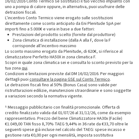
16/02/2016 Conto Termico se sostituisci il tuo vecchio impianto con
uno a pompa di calore oppure, in alternativa, puoi usufruire delle
detrazioni fiscali.
L’incentivo Conto Termico viene erogato sulle sostituzioni
direttamente come sconto anticipato da Eni Plenitude SpA per
importi fino a 5.000€ e varia in base a due fattori:
Prestazioni del prodotto scelto (fornite dal produttore)
Zona climatica di installazione (dalla A alla F, dove la F
corrisponde all’incentivo massimo
Lo sconto massimo erogato da Plenitude, di 620€, si riferisce al
climatizzatore Perfetto HA50X in zona climatica F.
Scopri in quale zona climatica sei e consulta lo sconto previsto per la
tua zona
qui
.
Condizioni e limitazioni previste dal DM 16/02/2016. Per maggiori
dettagli puoi
consultare la pagina GSE sul Conto Termico
.
Le detrazioni fiscali fino al 50% (Bonus Casa) sono valide per
ristrutturazioni edilizie, manutenzioni straordinarie e sono soggette
a variazioni secondo la normativa vigente.
⁵ Messaggio pubblicitario con finalità promozionale. Offerta di
credito finalizzato valida dal 01/07/26 al 31/12/26, come da esempio
rappresentativo. Prezzo del bene Climatizzatore HA30x (Facile)
€1.049,00 TAN fisso 8,70% TAEG 9,44% in 36 rate da €33,70 oltre le
seguenti spese già incluse nel calcolo del TAEG: spese incasso e
gestione rata €0,00 per ogni mensilità, imposta sostitutiva