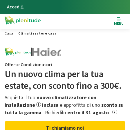
Vai al contenuto principale
Accedi
MENU
Casa
Climatizzatore casa
Offerte Condizionatori
Un nuovo clima per la tua
estate,​ con sconto fino a 300€.
Acquista il tuo
nuovo climatizzatore con
installazione
inclusa
e approfitta di uno
sconto su
tutta la gamma
.​ Richiedilo
entro il 31 agosto
.
Ti chiamiamo noi