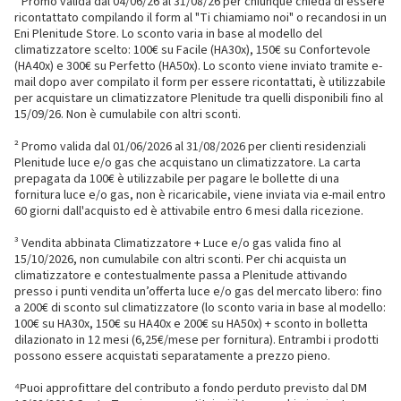
¹ Promo valida dal 04/06/26 al 31/08/26 per chiunque chieda di essere
ricontattato compilando il form al "Ti chiamiamo noi" o recandosi in un
Eni Plenitude Store. Lo sconto varia in base al modello del
climatizzatore scelto: 100€ su Facile (HA30x), 150€ su Confortevole
(HA40x) e 300€ su Perfetto (HA50x). Lo sconto viene inviato tramite e-
mail dopo aver compilato il form per essere ricontattati, è utilizzabile
per acquistare un climatizzatore Plenitude tra quelli disponibili fino al
15/09/26. Non è cumulabile con altri sconti.
² Promo valida dal 01/06/2026 al 31/08/2026 per clienti residenziali
Plenitude luce e/o gas che acquistano un climatizzatore. La carta
prepagata da 100€ è utilizzabile per pagare le bollette di una
fornitura luce e/o gas, non è ricaricabile, viene inviata via e-mail entro
60 giorni dall'acquisto ed è attivabile entro 6 mesi dalla ricezione.
³ Vendita abbinata Climatizzatore + Luce e/o gas valida fino al
15/10/2026, non cumulabile con altri sconti. Per chi acquista un
climatizzatore e contestualmente passa a Plenitude attivando
presso i punti vendita un’offerta luce e/o gas del mercato libero: fino
a 200€ di sconto sul climatizzatore (lo sconto varia in base al modello:
100€ su HA30x, 150€ su HA40x e 200€ su HA50x) + sconto in bolletta
dilazionato in 12 mesi (6,25€/mese per fornitura). Entrambi i prodotti
possono essere acquistati separatamente a prezzo pieno.
⁴Puoi approfittare del contributo a fondo perduto previsto dal DM