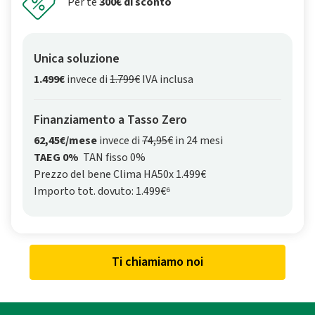
Per te
300€ di sconto
Unica soluzione
1.499€
invece di
1.799€
IVA inclusa
Finanziamento a Tasso Zero
62,45€/mese
invece di
74,95€
in 24 mesi
TAEG 0%
TAN fisso 0%
Prezzo del bene Clima HA50x 1.499€
Importo tot. dovuto: 1.499€⁶
Ti chiamiamo noi