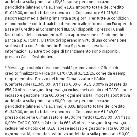
addebitata sulla prima rata €2,62, spese per comunicazioni
periodiche (almeno una all’anno) €1,03. Importo totale del credito
€1.049,00, importo totale e dovuto dal Consumatore €1.219,94.
Decorrenza media della prima rata a 90 giorni. Per tutte le condizioni
economiche e contrattuali fai riferimento alle Informazioni Europee di
Base sul Credito ai Consumatori (IEBCC) disponibili presso i Canali
Distributivi del finanziamento. Salvo approvazione di Findomestic
Banca S.p.A. I Canali Distributivi operano in virtù di una convenzione
sottoscritta con Findomestic Banca S.p.A. non in esclusiva.
Informazioni su altre tipologie di finanziamento sono disponibili
presso i Canali Distributivi.
⁶ Messaggio pubblicitario con finalità promozionale. Offerta di
credito finalizzato valida dal 01/07/26 al 31/12/26, come da esempi
rappresentativi. Prezzo del bene Climatizzatore HA40x
(Confortevole) €1.349,00 TAN fisso 0,00% TAEG 0,00% in 24 rate da
€56,20 oltre le seguenti spese già incluse nel calcolo del TAEG: spese
incasso e gestione rata €0,00 per ogni mensilità, imposta sostitutiva
addebitata sulla prima rata €0,00, spese per comunicazioni
periodiche (almeno una all’anno) € 0,00. Importo totale del credito
€1.349,00, importo totale e dovuto dal Consumatore €1.349,00;
prezzo del bene Climatizzatore HA50x (Perfetto) €1.499,00 TAN fisso
0,00% TAEG 0,00% in 24 rate da €62,45 oltre le seguenti spese già
incluse nel calcolo del TAEG: spese incasso e gestione rata €0,00 per
ogni mensilità, imposta sostitutiva addebitata sulla prima rata € 0,00,