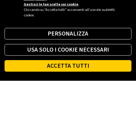
Gestisci le tue scelte sui cookie
.
Cliccando su "Accetta tutti" acconsenti all’uso dei suddetti
cookie.
PERSONALIZZA
USA SOLO I COOKIE NECESSARI
ACCETTA TUTTI
Footer
PLENITUDE
LUCE E GAS CASA
LUCE E GAS AZIENDA
PLENITUDE FIBRA