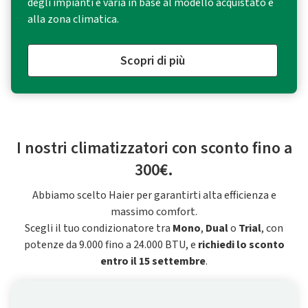
degli impianti e varia in base al modello acquistato e
alla zona climatica.
Scopri di più
I nostri climatizzatori con sconto fino a
300€.
Abbiamo scelto Haier per garantirti alta efficienza e
massimo comfort.
Scegli il tuo condizionatore tra
Mono
,
Dual
o
Trial
, con
potenze da 9.000 fino a 24.000 BTU, e
richiedi lo sconto
entro il 15 settembre
.