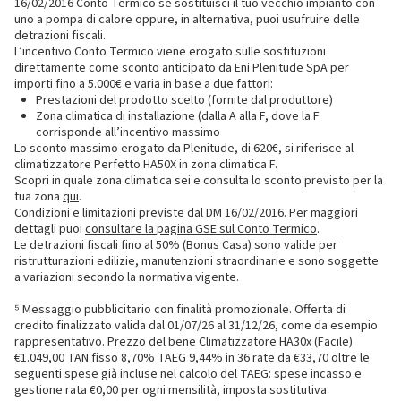
16/02/2016 Conto Termico se sostituisci il tuo vecchio impianto con
uno a pompa di calore oppure, in alternativa, puoi usufruire delle
detrazioni fiscali.
L’incentivo Conto Termico viene erogato sulle sostituzioni
direttamente come sconto anticipato da Eni Plenitude SpA per
importi fino a 5.000€ e varia in base a due fattori:
Prestazioni del prodotto scelto (fornite dal produttore)
Zona climatica di installazione (dalla A alla F, dove la F
corrisponde all’incentivo massimo
Lo sconto massimo erogato da Plenitude, di 620€, si riferisce al
climatizzatore Perfetto HA50X in zona climatica F.
Scopri in quale zona climatica sei e consulta lo sconto previsto per la
tua zona
qui
.
Condizioni e limitazioni previste dal DM 16/02/2016. Per maggiori
dettagli puoi
consultare la pagina GSE sul Conto Termico
.
Le detrazioni fiscali fino al 50% (Bonus Casa) sono valide per
ristrutturazioni edilizie, manutenzioni straordinarie e sono soggette
a variazioni secondo la normativa vigente.
⁵ Messaggio pubblicitario con finalità promozionale. Offerta di
credito finalizzato valida dal 01/07/26 al 31/12/26, come da esempio
rappresentativo. Prezzo del bene Climatizzatore HA30x (Facile)
€1.049,00 TAN fisso 8,70% TAEG 9,44% in 36 rate da €33,70 oltre le
seguenti spese già incluse nel calcolo del TAEG: spese incasso e
gestione rata €0,00 per ogni mensilità, imposta sostitutiva