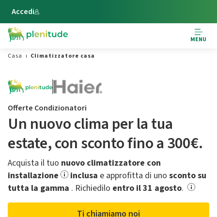
Vai al contenuto principale
Accedi
MENU
Casa
Climatizzatore casa
Offerte Condizionatori
Un nuovo clima per la tua
estate,​ con sconto fino a 300€.
Acquista il tuo
nuovo climatizzatore con
installazione
inclusa
e approfitta di uno
sconto su
tutta la gamma
.​ Richiedilo
entro il 31 agosto
.
Ti chiamiamo noi