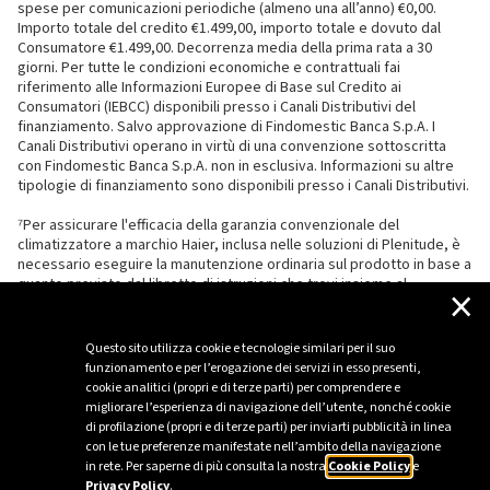
spese per comunicazioni periodiche (almeno una all’anno) €0,00.
Importo totale del credito €1.499,00, importo totale e dovuto dal
Consumatore €1.499,00. Decorrenza media della prima rata a 30
giorni. Per tutte le condizioni economiche e contrattuali fai
riferimento alle Informazioni Europee di Base sul Credito ai
Consumatori (IEBCC) disponibili presso i Canali Distributivi del
finanziamento. Salvo approvazione di Findomestic Banca S.p.A. I
Canali Distributivi operano in virtù di una convenzione sottoscritta
con Findomestic Banca S.p.A. non in esclusiva. Informazioni su altre
tipologie di finanziamento sono disponibili presso i Canali Distributivi.
⁷Per assicurare l'efficacia della garanzia convenzionale del
climatizzatore a marchio Haier, inclusa nelle soluzioni di Plenitude, è
necessario eseguire la manutenzione ordinaria sul prodotto in base a
quanto previsto dal libretto di istruzioni che trovi insieme al
×
climatizzatore.
Questo sito utilizza cookie e tecnologie similari per il suo
funzionamento e per l’erogazione dei servizi in esso presenti,
cookie analitici (propri e di terze parti) per comprendere e
migliorare l’esperienza di navigazione dell’utente, nonché cookie
di profilazione (propri e di terze parti) per inviarti pubblicità in linea
con le tue preferenze manifestate nell’ambito della navigazione
in rete. Per saperne di più consulta la nostra
Cookie Policy
e
Privacy Policy
.