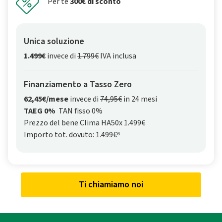
Per te
300€ di sconto
Unica soluzione
1.499€
invece di
1.799€
IVA inclusa
Finanziamento a Tasso Zero
62,45€/mese
invece di
74,95€
in 24 mesi
TAEG 0%
TAN fisso 0%
Prezzo del bene Clima HA50x 1.499€
Importo tot. dovuto: 1.499€⁶
Ti chiamiamo noi