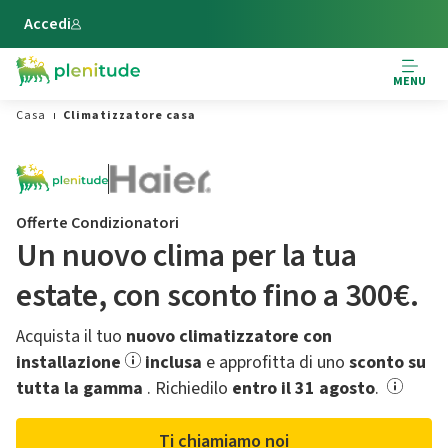
Vai al contenuto principale
Accedi
MENU
Casa
Climatizzatore casa
Offerte Condizionatori
Un nuovo clima per la tua
estate,​ con sconto fino a 300€.
Acquista il tuo
nuovo climatizzatore con
installazione
inclusa
e approfitta di uno
sconto su
tutta la gamma
.​ Richiedilo
entro il 31 agosto
.
Ti chiamiamo noi