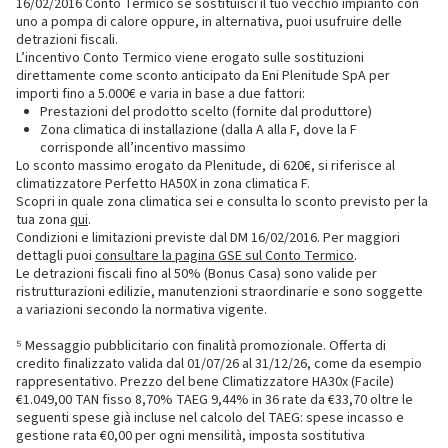
16/02/2016 Conto Termico se sostituisci il tuo vecchio impianto con
uno a pompa di calore oppure, in alternativa, puoi usufruire delle
detrazioni fiscali.
L’incentivo Conto Termico viene erogato sulle sostituzioni
direttamente come sconto anticipato da Eni Plenitude SpA per
importi fino a 5.000€ e varia in base a due fattori:
Prestazioni del prodotto scelto (fornite dal produttore)
Zona climatica di installazione (dalla A alla F, dove la F
corrisponde all’incentivo massimo
Lo sconto massimo erogato da Plenitude, di 620€, si riferisce al
climatizzatore Perfetto HA50X in zona climatica F.
Scopri in quale zona climatica sei e consulta lo sconto previsto per la
tua zona
qui
.
Condizioni e limitazioni previste dal DM 16/02/2016. Per maggiori
dettagli puoi
consultare la pagina GSE sul Conto Termico
.
Le detrazioni fiscali fino al 50% (Bonus Casa) sono valide per
ristrutturazioni edilizie, manutenzioni straordinarie e sono soggette
a variazioni secondo la normativa vigente.
⁵ Messaggio pubblicitario con finalità promozionale. Offerta di
credito finalizzato valida dal 01/07/26 al 31/12/26, come da esempio
rappresentativo. Prezzo del bene Climatizzatore HA30x (Facile)
€1.049,00 TAN fisso 8,70% TAEG 9,44% in 36 rate da €33,70 oltre le
seguenti spese già incluse nel calcolo del TAEG: spese incasso e
gestione rata €0,00 per ogni mensilità, imposta sostitutiva