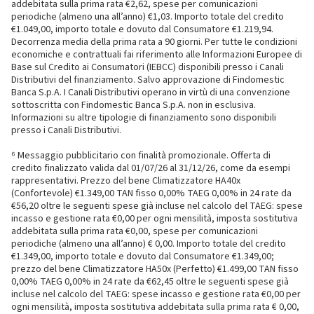
addebitata sulla prima rata €2,62, spese per comunicazioni
periodiche (almeno una all’anno) €1,03. Importo totale del credito
€1.049,00, importo totale e dovuto dal Consumatore €1.219,94.
Decorrenza media della prima rata a 90 giorni. Per tutte le condizioni
economiche e contrattuali fai riferimento alle Informazioni Europee di
Base sul Credito ai Consumatori (IEBCC) disponibili presso i Canali
Distributivi del finanziamento. Salvo approvazione di Findomestic
Banca S.p.A. I Canali Distributivi operano in virtù di una convenzione
sottoscritta con Findomestic Banca S.p.A. non in esclusiva.
Informazioni su altre tipologie di finanziamento sono disponibili
presso i Canali Distributivi.
⁶ Messaggio pubblicitario con finalità promozionale. Offerta di
credito finalizzato valida dal 01/07/26 al 31/12/26, come da esempi
rappresentativi. Prezzo del bene Climatizzatore HA40x
(Confortevole) €1.349,00 TAN fisso 0,00% TAEG 0,00% in 24 rate da
€56,20 oltre le seguenti spese già incluse nel calcolo del TAEG: spese
incasso e gestione rata €0,00 per ogni mensilità, imposta sostitutiva
addebitata sulla prima rata €0,00, spese per comunicazioni
periodiche (almeno una all’anno) € 0,00. Importo totale del credito
€1.349,00, importo totale e dovuto dal Consumatore €1.349,00;
prezzo del bene Climatizzatore HA50x (Perfetto) €1.499,00 TAN fisso
0,00% TAEG 0,00% in 24 rate da €62,45 oltre le seguenti spese già
incluse nel calcolo del TAEG: spese incasso e gestione rata €0,00 per
ogni mensilità, imposta sostitutiva addebitata sulla prima rata € 0,00,