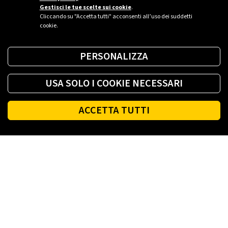
Gestisci le tue scelte sui cookie
.
Cliccando su "Accetta tutti" acconsenti all’uso dei suddetti
cookie.
PERSONALIZZA
USA SOLO I COOKIE NECESSARI
ACCETTA TUTTI
Footer
PLENITUDE
LUCE E GAS CASA
LUCE E GAS AZIENDA
PLENITUDE FIBRA