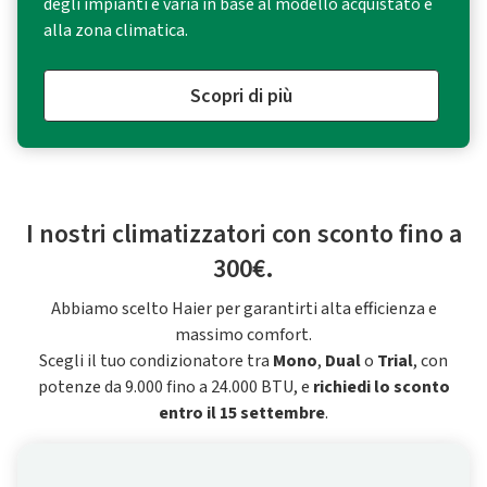
degli impianti e varia in base al modello acquistato e
alla zona climatica.
Scopri di più
I nostri climatizzatori con sconto fino a
300€.
Abbiamo scelto Haier per garantirti alta efficienza e
massimo comfort.
Scegli il tuo condizionatore tra
Mono
,
Dual
o
Trial
, con
potenze da 9.000 fino a 24.000 BTU, e
richiedi lo sconto
entro il 15 settembre
.