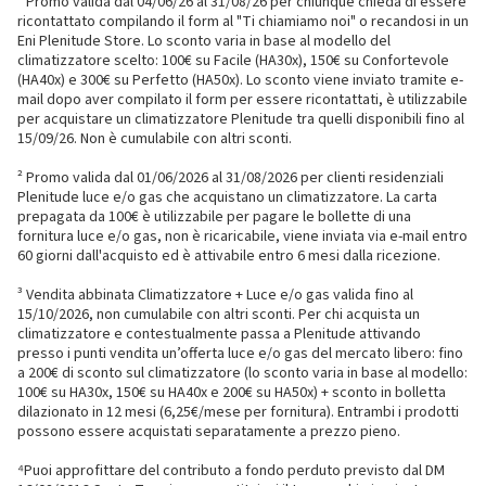
¹ Promo valida dal 04/06/26 al 31/08/26 per chiunque chieda di essere
ricontattato compilando il form al "Ti chiamiamo noi" o recandosi in un
Eni Plenitude Store. Lo sconto varia in base al modello del
climatizzatore scelto: 100€ su Facile (HA30x), 150€ su Confortevole
(HA40x) e 300€ su Perfetto (HA50x). Lo sconto viene inviato tramite e-
mail dopo aver compilato il form per essere ricontattati, è utilizzabile
per acquistare un climatizzatore Plenitude tra quelli disponibili fino al
15/09/26. Non è cumulabile con altri sconti.
² Promo valida dal 01/06/2026 al 31/08/2026 per clienti residenziali
Plenitude luce e/o gas che acquistano un climatizzatore. La carta
prepagata da 100€ è utilizzabile per pagare le bollette di una
fornitura luce e/o gas, non è ricaricabile, viene inviata via e-mail entro
60 giorni dall'acquisto ed è attivabile entro 6 mesi dalla ricezione.
³ Vendita abbinata Climatizzatore + Luce e/o gas valida fino al
15/10/2026, non cumulabile con altri sconti. Per chi acquista un
climatizzatore e contestualmente passa a Plenitude attivando
presso i punti vendita un’offerta luce e/o gas del mercato libero: fino
a 200€ di sconto sul climatizzatore (lo sconto varia in base al modello:
100€ su HA30x, 150€ su HA40x e 200€ su HA50x) + sconto in bolletta
dilazionato in 12 mesi (6,25€/mese per fornitura). Entrambi i prodotti
possono essere acquistati separatamente a prezzo pieno.
⁴Puoi approfittare del contributo a fondo perduto previsto dal DM