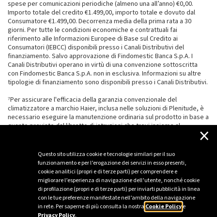
spese per comunicazioni periodiche (almeno una all’anno) €0,00.
Importo totale del credito €1.499,00, importo totale e dovuto dal
Consumatore €1.499,00. Decorrenza media della prima rata a 30
giorni. Per tutte le condizioni economiche e contrattuali fai
riferimento alle Informazioni Europee di Base sul Credito ai
Consumatori (IEBCC) disponibili presso i Canali Distributivi del
finanziamento. Salvo approvazione di Findomestic Banca S.p.A. I
Canali Distributivi operano in virtù di una convenzione sottoscritta
con Findomestic Banca S.p.A. non in esclusiva. Informazioni su altre
tipologie di finanziamento sono disponibili presso i Canali Distributivi.
⁷Per assicurare l'efficacia della garanzia convenzionale del
climatizzatore a marchio Haier, inclusa nelle soluzioni di Plenitude, è
necessario eseguire la manutenzione ordinaria sul prodotto in base a
quanto previsto dal libretto di istruzioni che trovi insieme al
×
climatizzatore.
Questo sito utilizza cookie e tecnologie similari per il suo
funzionamento e per l’erogazione dei servizi in esso presenti,
cookie analitici (propri e di terze parti) per comprendere e
migliorare l’esperienza di navigazione dell’utente, nonché cookie
di profilazione (propri e di terze parti) per inviarti pubblicità in linea
con le tue preferenze manifestate nell’ambito della navigazione
in rete. Per saperne di più consulta la nostra
Cookie Policy
e
Privacy Policy
.