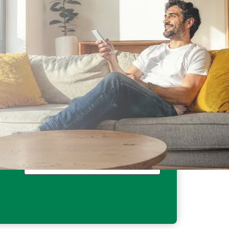
Fino a 200€ di sconto
sul climatizzatore³.
Fino a 150€ di sconto in bolletta
(6,25€/mese per fornitura) per 12 mesi³.
Scopri di più