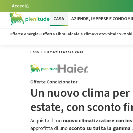
Accedi
Vai al contenuto principale
CASA
AZIENDE, IMPRESE E CONDOMI
Offerte energia
Offerta Fibra
Caldaie e clima
Fotovoltaico
Mobil
Casa
Climatizzatore casa
Offerte Condizionatori
Un nuovo clima per 
estate,​ con sconto f
Acquista il tuo
nuovo climatizzatore con ins
approfitta di uno
sconto su tutta la gamma