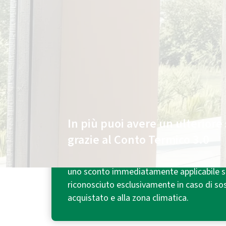
Chiedi
online
di essere contattato e hai:
Fino a 300€ di sconto¹
sul climatizzatore.
In più puoi avere un ulteriore 
grazie al Conto Termico 3.0
Con l'incentivo riconosciuto dal Conto Ter
uno sconto immediatamente applicabile su
riconosciuto esclusivamente in caso di sos
acquistato e alla zona climatica.