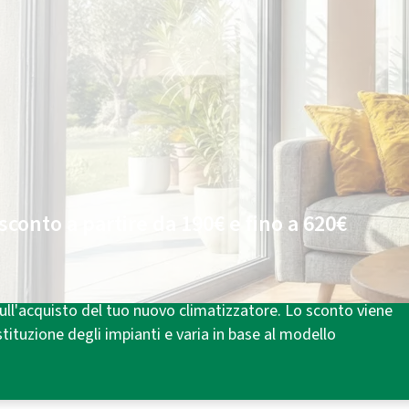
Plenitude luce e/o gas
Chiedi
online
di essere contattato e hai:
Fino a 300€ di sconto
¹ sul climatizzatore.
100€ di energia
in carta prepagata per le
tue bollette luce e/o gas².
sconto a partire da 190€ e fino a 620€
mico 3.0⁴, previsto dal DM 16/02/2016, puoi beneficiare di
ll'acquisto del tuo nuovo climatizzatore. Lo sconto viene
tituzione degli impianti e varia in base al modello