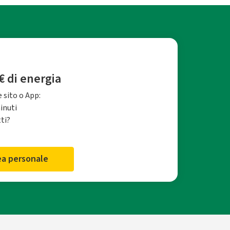
€ di energia
 sito o App:
minuti
tti?
rea personale