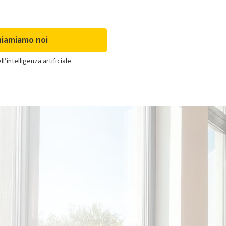
hiamiamo noi
’intelligenza artificiale.
Clima per già clienti
Se acquisti solo il
climatizzatore e sei già cliente