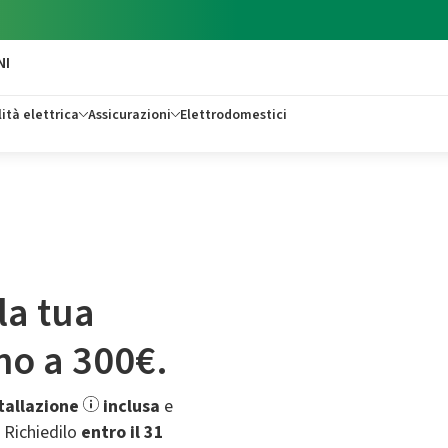
NI
ità elettrica
Assicurazioni
Elettrodomestici
la tua
ino a 300€.
tallazione
inclusa
e
.​ Richiedilo
entro il 31