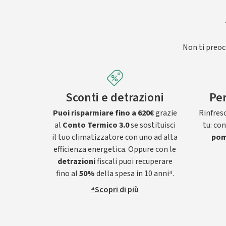
Non ti preocc
Sconti e detrazioni
Per
Puoi risparmiare fino a 620€
grazie
Rinfresc
al
Conto Termico 3.0
se sostituisci
tu: co
il tuo climatizzatore con uno ad alta
pom
efficienza energetica. Oppure con le
detrazioni
fiscali puoi recuperare
fino al
50%
della spesa in 10 anni⁴.
⁴Scopri di più