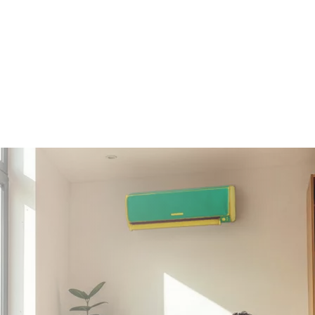
Clima + Energia
Se acquisti il climatizzatore e
passi a Plenitude luce e/o gas