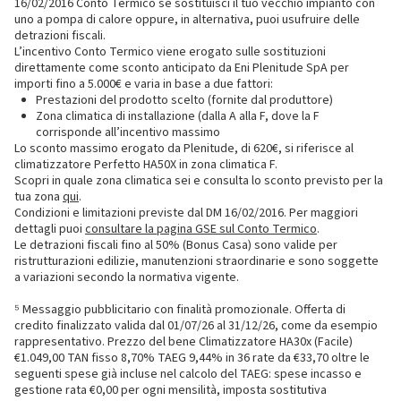
16/02/2016 Conto Termico se sostituisci il tuo vecchio impianto con
uno a pompa di calore oppure, in alternativa, puoi usufruire delle
detrazioni fiscali.
L’incentivo Conto Termico viene erogato sulle sostituzioni
direttamente come sconto anticipato da Eni Plenitude SpA per
importi fino a 5.000€ e varia in base a due fattori:
Prestazioni del prodotto scelto (fornite dal produttore)
Zona climatica di installazione (dalla A alla F, dove la F
corrisponde all’incentivo massimo
Lo sconto massimo erogato da Plenitude, di 620€, si riferisce al
climatizzatore Perfetto HA50X in zona climatica F.
Scopri in quale zona climatica sei e consulta lo sconto previsto per la
tua zona
qui
.
Condizioni e limitazioni previste dal DM 16/02/2016. Per maggiori
dettagli puoi
consultare la pagina GSE sul Conto Termico
.
Le detrazioni fiscali fino al 50% (Bonus Casa) sono valide per
ristrutturazioni edilizie, manutenzioni straordinarie e sono soggette
a variazioni secondo la normativa vigente.
⁵ Messaggio pubblicitario con finalità promozionale. Offerta di
credito finalizzato valida dal 01/07/26 al 31/12/26, come da esempio
rappresentativo. Prezzo del bene Climatizzatore HA30x (Facile)
€1.049,00 TAN fisso 8,70% TAEG 9,44% in 36 rate da €33,70 oltre le
seguenti spese già incluse nel calcolo del TAEG: spese incasso e
gestione rata €0,00 per ogni mensilità, imposta sostitutiva