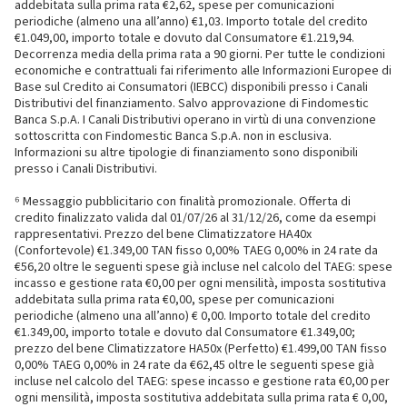
addebitata sulla prima rata €2,62, spese per comunicazioni
periodiche (almeno una all’anno) €1,03. Importo totale del credito
€1.049,00, importo totale e dovuto dal Consumatore €1.219,94.
Decorrenza media della prima rata a 90 giorni. Per tutte le condizioni
economiche e contrattuali fai riferimento alle Informazioni Europee di
Base sul Credito ai Consumatori (IEBCC) disponibili presso i Canali
Distributivi del finanziamento. Salvo approvazione di Findomestic
Banca S.p.A. I Canali Distributivi operano in virtù di una convenzione
sottoscritta con Findomestic Banca S.p.A. non in esclusiva.
Informazioni su altre tipologie di finanziamento sono disponibili
presso i Canali Distributivi.
⁶ Messaggio pubblicitario con finalità promozionale. Offerta di
credito finalizzato valida dal 01/07/26 al 31/12/26, come da esempi
rappresentativi. Prezzo del bene Climatizzatore HA40x
(Confortevole) €1.349,00 TAN fisso 0,00% TAEG 0,00% in 24 rate da
€56,20 oltre le seguenti spese già incluse nel calcolo del TAEG: spese
incasso e gestione rata €0,00 per ogni mensilità, imposta sostitutiva
addebitata sulla prima rata €0,00, spese per comunicazioni
periodiche (almeno una all’anno) € 0,00. Importo totale del credito
€1.349,00, importo totale e dovuto dal Consumatore €1.349,00;
prezzo del bene Climatizzatore HA50x (Perfetto) €1.499,00 TAN fisso
0,00% TAEG 0,00% in 24 rate da €62,45 oltre le seguenti spese già
incluse nel calcolo del TAEG: spese incasso e gestione rata €0,00 per
ogni mensilità, imposta sostitutiva addebitata sulla prima rata € 0,00,