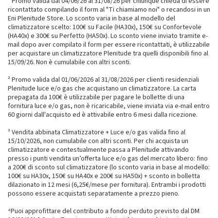
¹ Promo valida dal 04/06/26 al 31/08/26 per chiunque chieda di essere
ricontattato compilando il form al "Ti chiamiamo noi" o recandosi in un
Eni Plenitude Store. Lo sconto varia in base al modello del
climatizzatore scelto: 100€ su Facile (HA30x), 150€ su Confortevole
(HA40x) e 300€ su Perfetto (HA50x). Lo sconto viene inviato tramite e-
mail dopo aver compilato il form per essere ricontattati, è utilizzabile
per acquistare un climatizzatore Plenitude tra quelli disponibili fino al
15/09/26. Non è cumulabile con altri sconti.
² Promo valida dal 01/06/2026 al 31/08/2026 per clienti residenziali
Plenitude luce e/o gas che acquistano un climatizzatore. La carta
prepagata da 100€ è utilizzabile per pagare le bollette di una
fornitura luce e/o gas, non è ricaricabile, viene inviata via e-mail entro
60 giorni dall'acquisto ed è attivabile entro 6 mesi dalla ricezione.
³ Vendita abbinata Climatizzatore + Luce e/o gas valida fino al
15/10/2026, non cumulabile con altri sconti. Per chi acquista un
climatizzatore e contestualmente passa a Plenitude attivando
presso i punti vendita un’offerta luce e/o gas del mercato libero: fino
a 200€ di sconto sul climatizzatore (lo sconto varia in base al modello:
100€ su HA30x, 150€ su HA40x e 200€ su HA50x) + sconto in bolletta
dilazionato in 12 mesi (6,25€/mese per fornitura). Entrambi i prodotti
possono essere acquistati separatamente a prezzo pieno.
⁴Puoi approfittare del contributo a fondo perduto previsto dal DM