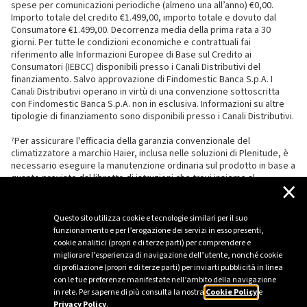
spese per comunicazioni periodiche (almeno una all’anno) €0,00.
Importo totale del credito €1.499,00, importo totale e dovuto dal
Consumatore €1.499,00. Decorrenza media della prima rata a 30
giorni. Per tutte le condizioni economiche e contrattuali fai
riferimento alle Informazioni Europee di Base sul Credito ai
Consumatori (IEBCC) disponibili presso i Canali Distributivi del
finanziamento. Salvo approvazione di Findomestic Banca S.p.A. I
Canali Distributivi operano in virtù di una convenzione sottoscritta
con Findomestic Banca S.p.A. non in esclusiva. Informazioni su altre
tipologie di finanziamento sono disponibili presso i Canali Distributivi.
⁷Per assicurare l'efficacia della garanzia convenzionale del
climatizzatore a marchio Haier, inclusa nelle soluzioni di Plenitude, è
necessario eseguire la manutenzione ordinaria sul prodotto in base a
quanto previsto dal libretto di istruzioni che trovi insieme al
×
climatizzatore.
Questo sito utilizza cookie e tecnologie similari per il suo
funzionamento e per l’erogazione dei servizi in esso presenti,
cookie analitici (propri e di terze parti) per comprendere e
migliorare l’esperienza di navigazione dell’utente, nonché cookie
di profilazione (propri e di terze parti) per inviarti pubblicità in linea
con le tue preferenze manifestate nell’ambito della navigazione
in rete. Per saperne di più consulta la nostra
Cookie Policy
e
Privacy Policy
.