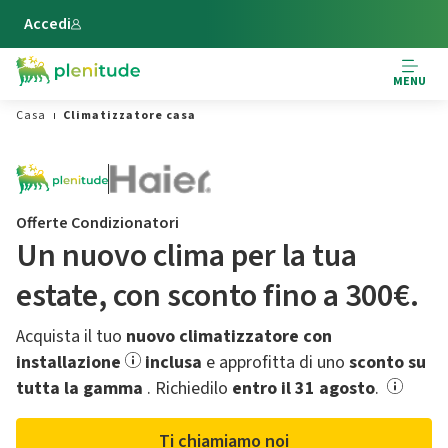
Vai al contenuto principale
Accedi
MENU
Casa
Climatizzatore casa
Offerte Condizionatori
Un nuovo clima per la tua
estate,​ con sconto fino a 300€.
Acquista il tuo
nuovo climatizzatore con
installazione
inclusa
e approfitta di uno
sconto su
tutta la gamma
.​ Richiedilo
entro il 31 agosto
.
Ti chiamiamo noi