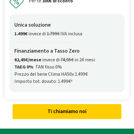
Per te
300€ di sconto
Unica soluzione
1.499€
invece di
1.799€
IVA inclusa
Finanziamento a Tasso Zero
62,45€/mese
invece di
74,95€
in 24 mesi
TAEG 0%
TAN fisso 0%
Prezzo del bene Clima HA50x 1.499€
Importo tot. dovuto: 1.499€⁶
Ti chiamiamo noi