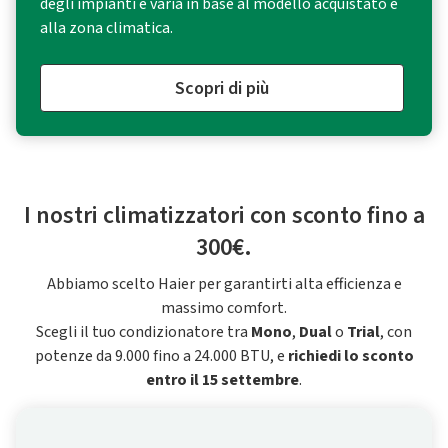
degli impianti e varia in base al modello acquistato e
alla zona climatica.
Scopri di più
I nostri climatizzatori con sconto fino a
300€.
Abbiamo scelto Haier per garantirti alta efficienza e
massimo comfort.
Scegli il tuo condizionatore tra
Mono
,
Dual
o
Trial
, con
potenze da 9.000 fino a 24.000 BTU, e
richiedi lo sconto
entro il 15 settembre
.