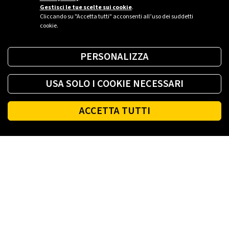
Gestisci le tue scelte sui cookie
.
Cliccando su "Accetta tutti" acconsenti all’uso dei suddetti
cookie.
PERSONALIZZA
USA SOLO I COOKIE NECESSARI
ACCETTA TUTTI
Footer
PLENITUDE
LUCE E GAS CASA
LUCE E GAS AZIENDA
PLENITUDE FIBRA