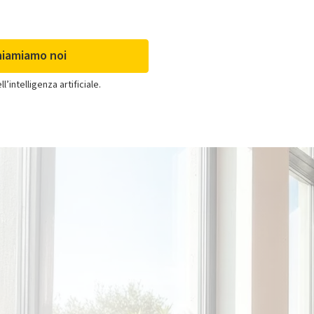
hiamiamo noi
’intelligenza artificiale.
Clima per già clienti
Se acquisti solo il
climatizzatore e sei già cliente