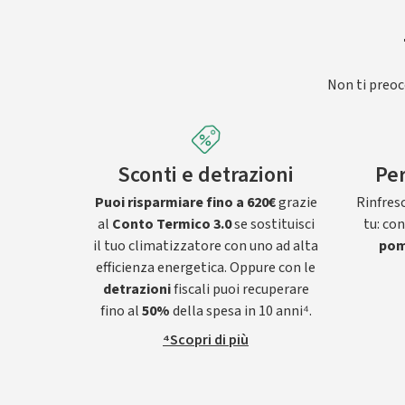
Non ti preocc
Sconti e detrazioni
Per
Puoi risparmiare fino a 620€
grazie
Rinfresc
al
Conto Termico 3.0
se sostituisci
tu: co
il tuo climatizzatore con uno ad alta
pom
efficienza energetica. Oppure con le
detrazioni
fiscali puoi recuperare
fino al
50%
della spesa in 10 anni⁴.
⁴Scopri di più