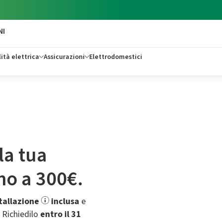
NI
ità elettrica
Assicurazioni
Elettrodomestici
la tua
ino a 300€.
tallazione
inclusa
e
.​ Richiedilo
entro il 31