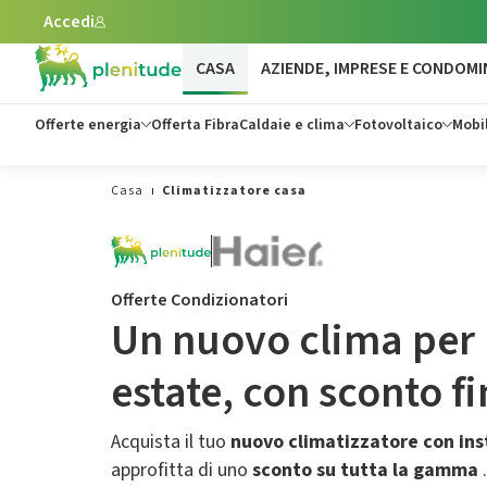
Accedi
Vai al contenuto principale
CASA
AZIENDE, IMPRESE E CONDOMI
Offerte energia
Offerta Fibra
Caldaie e clima
Fotovoltaico
Mobil
Casa
Climatizzatore casa
Offerte Condizionatori
Un nuovo clima per 
estate,​ con sconto f
Acquista il tuo
nuovo climatizzatore con ins
approfitta di uno
sconto su tutta la gamma