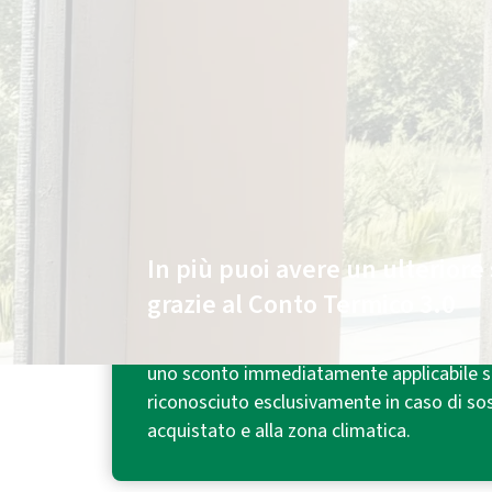
Chiedi
online
di essere contattato e hai:
Fino a 300€ di sconto¹
sul climatizzatore.
In più puoi avere un ulteriore 
grazie al Conto Termico 3.0
Con l'incentivo riconosciuto dal Conto Ter
uno sconto immediatamente applicabile su
riconosciuto esclusivamente in caso di sos
acquistato e alla zona climatica.