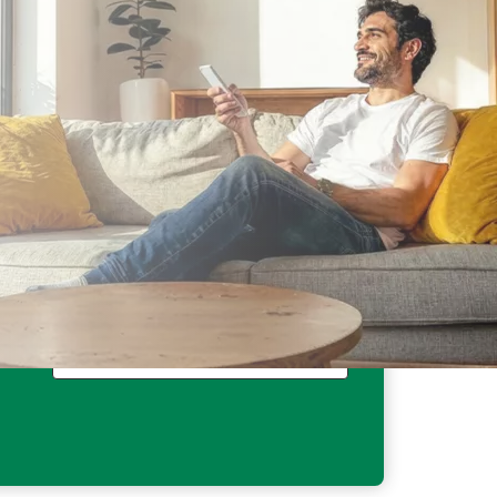
Fino a 200€ di sconto
sul climatizzatore³.
Fino a 150€ di sconto in bolletta
(6,25€/mese per fornitura) per 12 mesi³.
Scopri di più