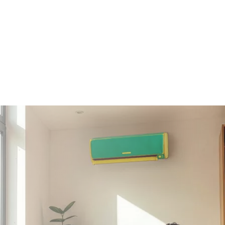
Clima + Energia
Se acquisti il climatizzatore e
passi a Plenitude luce e/o gas