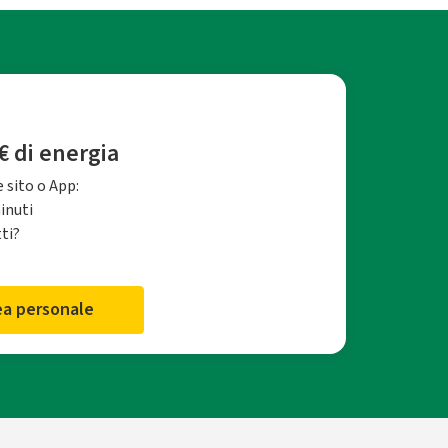
€ di energia
 sito o App:
minuti
tti?
rea personale