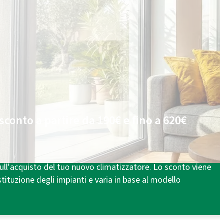
Plenitude luce e/o gas
Chiedi
online
di essere contattato e hai:
Fino a 300€ di sconto
¹ sul climatizzatore.
100€ di energia
in carta prepagata per le
tue bollette luce e/o gas².
sconto a partire da 190€ e fino a 620€
mico 3.0⁴, previsto dal DM 16/02/2016, puoi beneficiare di
ll'acquisto del tuo nuovo climatizzatore. Lo sconto viene
tituzione degli impianti e varia in base al modello