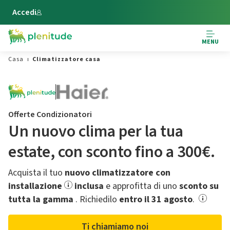
Vai al contenuto principale
Accedi
MENU
Casa
Climatizzatore casa
Offerte Condizionatori
Un nuovo clima per la tua
estate,​ con sconto fino a 300€.
Acquista il tuo
nuovo climatizzatore con
installazione
inclusa
e approfitta di uno
sconto su
tutta la gamma
.​ Richiedilo
entro il 31 agosto
.
Ti chiamiamo noi