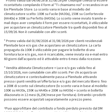
¹ Promo valida dal 04/06/26 al 31/08/26 per chiunque chieda di essere
ricontattato compilando il form al "Ti chiamiamo noi" o recandosi in un
Eni Plenitude Store. Lo sconto varia in base al modello del
climatizzatore scelto: 100€ su Facile (HA30x), 150€ su Confortevole
(HA40x) e 300€ su Perfetto (HA50x). Lo sconto viene inviato tramite e-
mail dopo aver compilato il form per essere ricontattati, è utilizzabile
per acquistare un climatizzatore Plenitude tra quelli disponibili fino al
15/09/26. Non è cumulabile con altri sconti.
² Promo valida dal 01/06/2026 al 31/08/2026 per clienti residenziali
Plenitude luce e/o gas che acquistano un climatizzatore. La carta
prepagata da 100€ è utilizzabile per pagare le bollette di una
fornitura luce e/o gas, non è ricaricabile, viene inviata via e-mail entro
60 giorni dall'acquisto ed è attivabile entro 6 mesi dalla ricezione.
³ Vendita abbinata Climatizzatore + Luce e/o gas valida fino al
15/10/2026, non cumulabile con altri sconti. Per chi acquista un
climatizzatore e contestualmente passa a Plenitude attivando
presso i punti vendita un’offerta luce e/o gas del mercato libero: fino
a 200€ di sconto sul climatizzatore (lo sconto varia in base al modello:
100€ su HA30x, 150€ su HA40x e 200€ su HA50x) + sconto in bolletta
dilazionato in 12 mesi (6,25€/mese per fornitura). Entrambi i prodotti
possono essere acquistati separatamente a prezzo pieno.
⁴Puoi approfittare del contributo a fondo perduto previsto dal DM