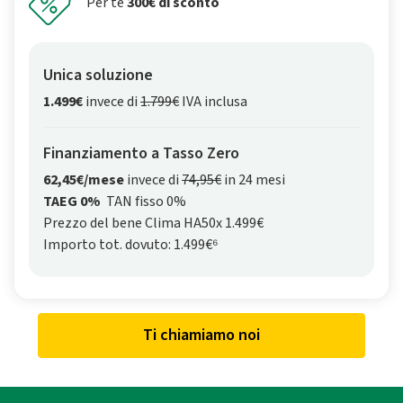
Per te
300€ di sconto
Unica soluzione
1.499€
invece di
1.799€
IVA inclusa
Finanziamento a Tasso Zero
62,45€/mese
invece di
74,95€
in 24 mesi
TAEG 0%
TAN fisso 0%
Prezzo del bene Clima HA50x 1.499€
Importo tot. dovuto: 1.499€⁶
Ti chiamiamo noi