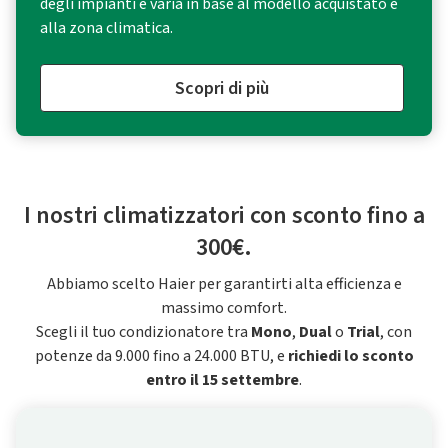
degli impianti e varia in base al modello acquistato e
alla zona climatica.
Scopri di più
I nostri climatizzatori con sconto fino a
300€.
Abbiamo scelto Haier per garantirti alta efficienza e
massimo comfort.
Scegli il tuo condizionatore tra
Mono
,
Dual
o
Trial
, con
potenze da 9.000 fino a 24.000 BTU, e
richiedi lo sconto
entro il 15 settembre
.