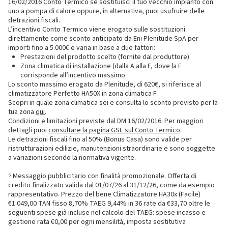
16/02/2016 Conto Termico se sostituisci il tuo vecchio impianto con
uno a pompa di calore oppure, in alternativa, puoi usufruire delle
detrazioni fiscali.
L’incentivo Conto Termico viene erogato sulle sostituzioni
direttamente come sconto anticipato da Eni Plenitude SpA per
importi fino a 5.000€ e varia in base a due fattori:
Prestazioni del prodotto scelto (fornite dal produttore)
Zona climatica di installazione (dalla A alla F, dove la F
corrisponde all’incentivo massimo
Lo sconto massimo erogato da Plenitude, di 620€, si riferisce al
climatizzatore Perfetto HA50X in zona climatica F.
Scopri in quale zona climatica sei e consulta lo sconto previsto per la
tua zona
qui
.
Condizioni e limitazioni previste dal DM 16/02/2016. Per maggiori
dettagli puoi
consultare la pagina GSE sul Conto Termico
.
Le detrazioni fiscali fino al 50% (Bonus Casa) sono valide per
ristrutturazioni edilizie, manutenzioni straordinarie e sono soggette
a variazioni secondo la normativa vigente.
⁵ Messaggio pubblicitario con finalità promozionale. Offerta di
credito finalizzato valida dal 01/07/26 al 31/12/26, come da esempio
rappresentativo. Prezzo del bene Climatizzatore HA30x (Facile)
€1.049,00 TAN fisso 8,70% TAEG 9,44% in 36 rate da €33,70 oltre le
seguenti spese già incluse nel calcolo del TAEG: spese incasso e
gestione rata €0,00 per ogni mensilità, imposta sostitutiva