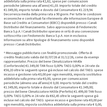
addebitata sulla prima rata €2,62, spese per comunicazioni
periodiche (almeno una all’anno) €1,03. Importo totale del credito
€1.049,00, importo totale e dovuto dal Consumatore €1.219,94.
Decorrenza media della prima rata a 90 giorni. Per tutte le condizioni
economiche e contrattuali fai riferimento alle Informazioni Europee di
Base sul Credito ai Consumatori (IEBCC) disponibili presso i Canali
Distributivi del finanziamento. Salvo approvazione di Findomestic
Banca S.p.A. I Canali Distributivi operano in virtù di una convenzione
sottoscritta con Findomestic Banca S.p.A. non in esclusiva.
Informazioni su altre tipologie di finanziamento sono disponibili
presso i Canali Distributivi.
⁶ Messaggio pubblicitario con finalità promozionale. Offerta di
credito finalizzato valida dal 01/07/26 al 31/12/26, come da esempi
rappresentativi. Prezzo del bene Climatizzatore HA40x
(Confortevole) €1.349,00 TAN fisso 0,00% TAEG 0,00% in 24 rate da
€56,20 oltre le seguenti spese già incluse nel calcolo del TAEG: spese
incasso e gestione rata €0,00 per ogni mensilità, imposta sostitutiva
addebitata sulla prima rata €0,00, spese per comunicazioni
periodiche (almeno una all’anno) € 0,00. Importo totale del credito
€1.349,00, importo totale e dovuto dal Consumatore €1.349,00;
prezzo del bene Climatizzatore HA50x (Perfetto) €1.499,00 TAN fisso
0,00% TAEG 0,00% in 24 rate da €62,45 oltre le seguenti spese già
incluse nel calcolo del TAEG: spese incasso e gestione rata €0,00 per
ogni mensilità, imposta sostitutiva addebitata sulla prima rata € 0,00,