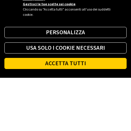
Gestisci le tue scelte sui cookie
.
Cliccando su "Accetta tutti" acconsenti all’uso dei suddetti
cookie.
PERSONALIZZA
USA SOLO I COOKIE NECESSARI
ACCETTA TUTTI
Footer
PLENITUDE
LUCE E GAS CASA
LUCE E GAS AZIENDA
PLENITUDE FIBRA