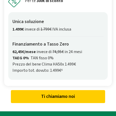
Per te
300€ di sconto
Unica soluzione
1.499€
invece di
1.799€
IVA inclusa
Finanziamento a Tasso Zero
62,45€/mese
invece di
74,95€
in 24 mesi
TAEG 0%
TAN fisso 0%
Prezzo del bene Clima HA50x 1.499€
Importo tot. dovuto: 1.499€⁶
Ti chiamiamo noi