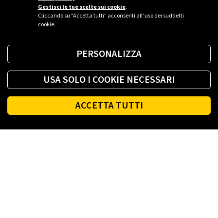
Gestisci le tue scelte sui cookie
.
Cliccando su "Accetta tutti" acconsenti all’uso dei suddetti
cookie.
PERSONALIZZA
USA SOLO I COOKIE NECESSARI
ACCETTA TUTTI
Footer
PLENITUDE
LUCE E GAS CASA
LUCE E GAS AZIENDA
PLENITUDE FIBRA