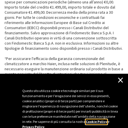
spese per comunicazioni periodiche (almeno una all’anno) €0,00.
Importo totale del credito €1.499,00, importo totale e dovuto dal
Consumatore €1.499,00. Decorrenza media della prima rata a 30
giorni. Per tutte le condizioni economiche e contrattuali fai
riferimento alle Informazioni Europee di Base sul Credito ai
Consumatori (IEBCC) disponibili presso i Canali Distributivi del
finanziamento. Salvo approvazione di Findomestic Banca S.p.A. I
Canali Distributivi operano in virtù di una convenzione sottoscritta
con Findomestic Banca S.p.A. non in esclusiva. Informazioni su altre
tipologie di finanziamento sono disponibili presso i Canali Distributivi.
⁷Per assicurare l'efficacia della garanzia convenzionale del
climatizzatore a marchio Haier, inclusa nelle soluzioni di Plenitude, è
necessario eseguire la manutenzione ordinaria sul prodotto in base a
quanto previsto dal libretto di istruzioni che trovi insieme al
×
climatizzatore.
Questo sito utilizza cookie e tecnologie similari per il suo
funzionamento e per l’erogazione dei servizi in esso presenti,
cookie analitici (propri e di terze parti) per comprendere e
migliorare l’esperienza di navigazione dell’utente, nonché cookie
di profilazione (propri e di terze parti) per inviarti pubblicità in linea
con le tue preferenze manifestate nell’ambito della navigazione
in rete. Per saperne di più consulta la nostra
Cookie Policy
e
Privacy Policy
.