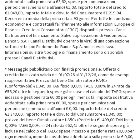
addebitata sulla prima rata €2,62, spese per comunicazioni
periodiche (almeno una all’anno) €1,03. Importo totale del credito
€1.049,00, importo totale e dovuto dal Consumatore €1.219,94.
Decorrenza media della prima rata a 90 giorni. Per tutte le condizioni
economiche e contrattuali fai riferimento alle Informazioni Europee di
Base sul Credito ai Consumatori (IEBCC) disponibili presso i Canali
Distributivi del finanziamento. Salvo approvazione di Findomestic
Banca S.p.A. I Canali Distributivi operano in virtù di una convenzione
sottoscritta con Findomestic Banca S.p.A. non in esclusiva.
Informazioni su altre tipologie di finanziamento sono disponibili
presso i Canali Distributivi.
⁶ Messaggio pubblicitario con finalità promozionale. Offerta di
credito finalizzato valida dal 01/07/26 al 31/12/26, come da esempi
rappresentativi. Prezzo del bene Climatizzatore HA40x
(Confortevole) €1.349,00 TAN fisso 0,00% TAEG 0,00% in 24 rate da
€56,20 oltre le seguenti spese già incluse nel calcolo del TAEG: spese
incasso e gestione rata €0,00 per ogni mensilità, imposta sostitutiva
addebitata sulla prima rata €0,00, spese per comunicazioni
periodiche (almeno una all’anno) € 0,00. Importo totale del credito
€1.349,00, importo totale e dovuto dal Consumatore €1.349,00;
prezzo del bene Climatizzatore HA50x (Perfetto) €1.499,00 TAN fisso
0,00% TAEG 0,00% in 24 rate da €62,45 oltre le seguenti spese già
incluse nel calcolo del TAEG: spese incasso e gestione rata €0,00 per
ogni mensilità, imposta sostitutiva addebitata sulla prima rata € 0,00,