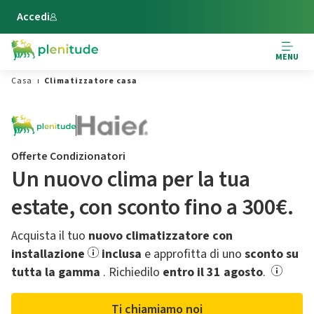
Vai al contenuto principale
Accedi
MENU
Casa
Climatizzatore casa
Offerte Condizionatori
Un nuovo clima per la tua
estate,​ con sconto fino a 300€.
Acquista il tuo
nuovo climatizzatore con
installazione
inclusa
e approfitta di uno
sconto su
tutta la gamma
.​ Richiedilo
entro il 31 agosto
.
Ti chiamiamo noi