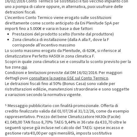
16/02/2016 Conto Termico se sostituisci il tuo vecchio impianto con
uno a pompa di calore oppure, in alternativa, puoi usufruire delle
detrazioni fiscali.
L’incentivo Conto Termico viene erogato sulle sostituzioni
direttamente come sconto anticipato da Eni Plenitude SpA per
importi fino a 5.000€ e varia in base a due fattori:
Prestazioni del prodotto scelto (fornite dal produttore)
Zona climatica di installazione (dalla A alla F, dove la F
corrisponde all’incentivo massimo
Lo sconto massimo erogato da Plenitude, di 620€, si riferisce al
climatizzatore Perfetto HA50X in zona climatica F.
Scopri in quale zona climatica sei e consulta lo sconto previsto per la
tua zona
qui
.
Condizioni e limitazioni previste dal DM 16/02/2016. Per maggiori
dettagli puoi
consultare la pagina GSE sul Conto Termico
.
Le detrazioni fiscali fino al 50% (Bonus Casa) sono valide per
ristrutturazioni edilizie, manutenzioni straordinarie e sono soggette
a variazioni secondo la normativa vigente.
⁵ Messaggio pubblicitario con finalità promozionale. Offerta di
credito finalizzato valida dal 01/07/26 al 31/12/26, come da esempio
rappresentativo. Prezzo del bene Climatizzatore HA30x (Facile)
€1.049,00 TAN fisso 8,70% TAEG 9,44% in 36 rate da €33,70 oltre le
seguenti spese già incluse nel calcolo del TAEG: spese incasso e
gestione rata €0,00 per ogni mensilità, imposta sostitutiva