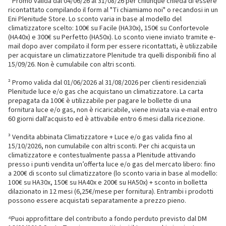
¹ Promo valida dal 04/06/26 al 31/08/26 per chiunque chieda di essere
ricontattato compilando il form al "Ti chiamiamo noi" o recandosi in un
Eni Plenitude Store. Lo sconto varia in base al modello del
climatizzatore scelto: 100€ su Facile (HA30x), 150€ su Confortevole
(HA40x) e 300€ su Perfetto (HA50x). Lo sconto viene inviato tramite e-
mail dopo aver compilato il form per essere ricontattati, è utilizzabile
per acquistare un climatizzatore Plenitude tra quelli disponibili fino al
15/09/26. Non è cumulabile con altri sconti.
² Promo valida dal 01/06/2026 al 31/08/2026 per clienti residenziali
Plenitude luce e/o gas che acquistano un climatizzatore. La carta
prepagata da 100€ è utilizzabile per pagare le bollette di una
fornitura luce e/o gas, non è ricaricabile, viene inviata via e-mail entro
60 giorni dall'acquisto ed è attivabile entro 6 mesi dalla ricezione.
³ Vendita abbinata Climatizzatore + Luce e/o gas valida fino al
15/10/2026, non cumulabile con altri sconti. Per chi acquista un
climatizzatore e contestualmente passa a Plenitude attivando
presso i punti vendita un’offerta luce e/o gas del mercato libero: fino
a 200€ di sconto sul climatizzatore (lo sconto varia in base al modello:
100€ su HA30x, 150€ su HA40x e 200€ su HA50x) + sconto in bolletta
dilazionato in 12 mesi (6,25€/mese per fornitura). Entrambi i prodotti
possono essere acquistati separatamente a prezzo pieno.
⁴Puoi approfittare del contributo a fondo perduto previsto dal DM