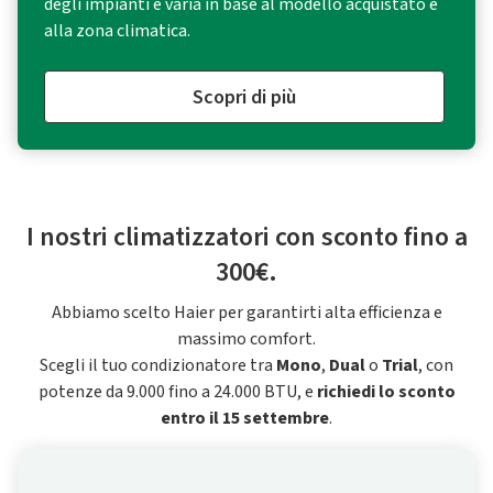
degli impianti e varia in base al modello acquistato e
alla zona climatica.
Scopri di più
I nostri climatizzatori con sconto fino a
300€.
Abbiamo scelto Haier per garantirti alta efficienza e
massimo comfort.
Scegli il tuo condizionatore tra
Mono
,
Dual
o
Trial
, con
potenze da 9.000 fino a 24.000 BTU, e
richiedi lo sconto
entro il 15 settembre
.