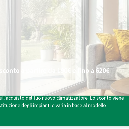
Plenitude luce e/o gas
Chiedi
online
di essere contattato e hai:
Fino a 300€ di sconto
¹ sul climatizzatore.
100€ di energia
in carta prepagata per le
tue bollette luce e/o gas².
sconto a partire da 190€ e fino a 620€
mico 3.0⁴, previsto dal DM 16/02/2016, puoi beneficiare di
ll'acquisto del tuo nuovo climatizzatore. Lo sconto viene
tituzione degli impianti e varia in base al modello