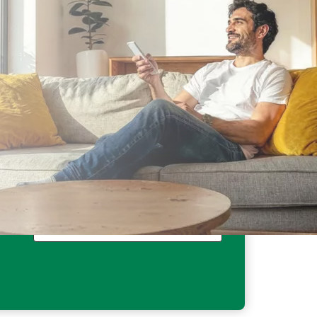
Fino a 200€ di sconto
sul climatizzatore³.
Fino a 150€ di sconto in bolletta
(6,25€/mese per fornitura) per 12 mesi³.
Scopri di più