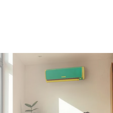
Clima + Energia
Se acquisti il climatizzatore e
passi a Plenitude luce e/o gas