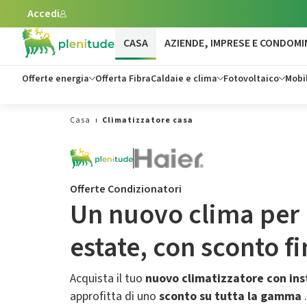
Accedi
Vai al contenuto principale
CASA
AZIENDE, IMPRESE E CONDOMI
Offerte energia
Offerta Fibra
Caldaie e clima
Fotovoltaico
Mobil
Casa
Climatizzatore casa
Offerte Condizionatori
Un nuovo clima per 
estate,​ con sconto f
Acquista il tuo
nuovo climatizzatore con ins
approfitta di uno
sconto su tutta la gamma