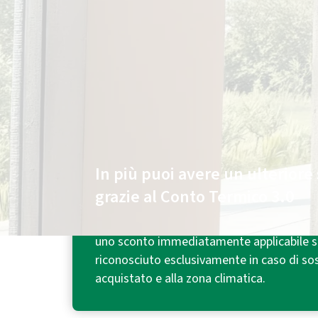
Chiedi
online
di essere contattato e hai:
Fino a 300€ di sconto¹
sul climatizzatore.
In più puoi avere un ulteriore 
grazie al Conto Termico 3.0
Con l'incentivo riconosciuto dal Conto Ter
uno sconto immediatamente applicabile su
riconosciuto esclusivamente in caso di sos
acquistato e alla zona climatica.