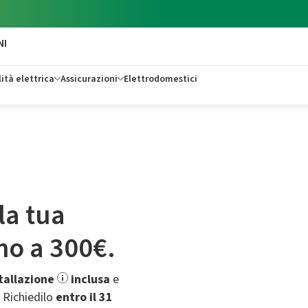
NI
ità elettrica
Assicurazioni
Elettrodomestici
la tua
ino a 300€.
tallazione
inclusa
e
.​ Richiedilo
entro il 31