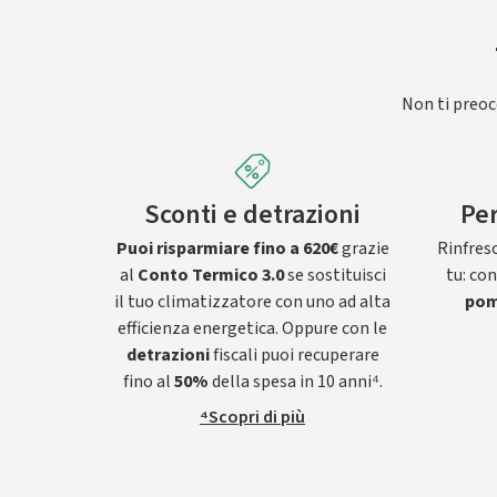
Non ti preocc
Sconti e detrazioni
Per
Puoi risparmiare fino a 620€
grazie
Rinfresc
al
Conto Termico 3.0
se sostituisci
tu: co
il tuo climatizzatore con uno ad alta
pom
efficienza energetica. Oppure con le
detrazioni
fiscali puoi recuperare
fino al
50%
della spesa in 10 anni⁴.
⁴Scopri di più