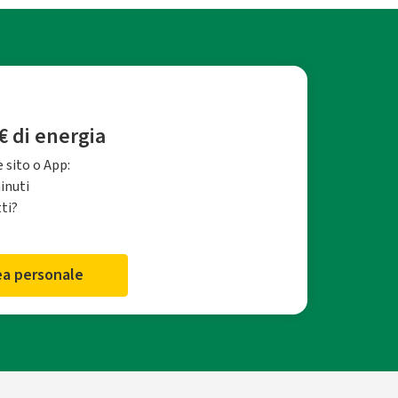
€ di energia
 sito o App:
minuti
tti?
rea personale