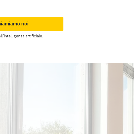
hiamiamo noi
’intelligenza artificiale.
Clima per già clienti
Se acquisti solo il
climatizzatore e sei già cliente