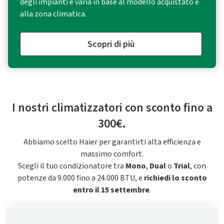
degli impianti e varia in base al modello acquistato e
alla zona climatica.
Scopri di più
I nostri climatizzatori con sconto fino a
300€.
Abbiamo scelto Haier per garantirti alta efficienza e
massimo comfort.
Scegli il tuo condizionatore tra
Mono
,
Dual
o
Trial
, con
potenze da 9.000 fino a 24.000 BTU, e
richiedi lo sconto
entro il 15 settembre
.