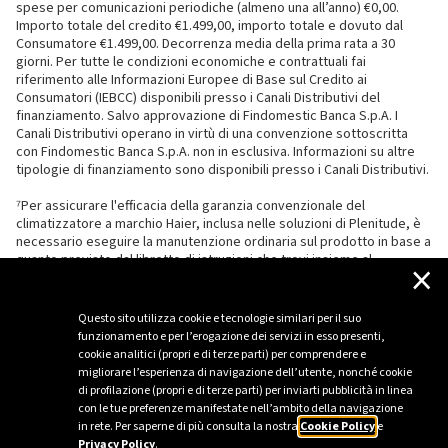
spese per comunicazioni periodiche (almeno una all’anno) €0,00.
Importo totale del credito €1.499,00, importo totale e dovuto dal
Consumatore €1.499,00. Decorrenza media della prima rata a 30
giorni. Per tutte le condizioni economiche e contrattuali fai
riferimento alle Informazioni Europee di Base sul Credito ai
Consumatori (IEBCC) disponibili presso i Canali Distributivi del
finanziamento. Salvo approvazione di Findomestic Banca S.p.A. I
Canali Distributivi operano in virtù di una convenzione sottoscritta
con Findomestic Banca S.p.A. non in esclusiva. Informazioni su altre
tipologie di finanziamento sono disponibili presso i Canali Distributivi.
⁷Per assicurare l'efficacia della garanzia convenzionale del
climatizzatore a marchio Haier, inclusa nelle soluzioni di Plenitude, è
necessario eseguire la manutenzione ordinaria sul prodotto in base a
quanto previsto dal libretto di istruzioni che trovi insieme al
×
climatizzatore.
Questo sito utilizza cookie e tecnologie similari per il suo
funzionamento e per l’erogazione dei servizi in esso presenti,
cookie analitici (propri e di terze parti) per comprendere e
migliorare l’esperienza di navigazione dell’utente, nonché cookie
di profilazione (propri e di terze parti) per inviarti pubblicità in linea
con le tue preferenze manifestate nell’ambito della navigazione
in rete. Per saperne di più consulta la nostra
Cookie Policy
e
Privacy Policy
.