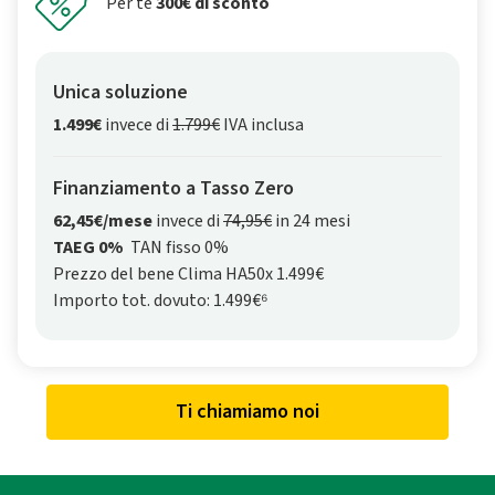
Per te
300€ di sconto
Unica soluzione
1.499€
invece di
1.799€
IVA inclusa
Finanziamento a Tasso Zero
62,45€/mese
invece di
74,95€
in 24 mesi
TAEG 0%
TAN fisso 0%
Prezzo del bene Clima HA50x 1.499€
Importo tot. dovuto: 1.499€⁶
Ti chiamiamo noi