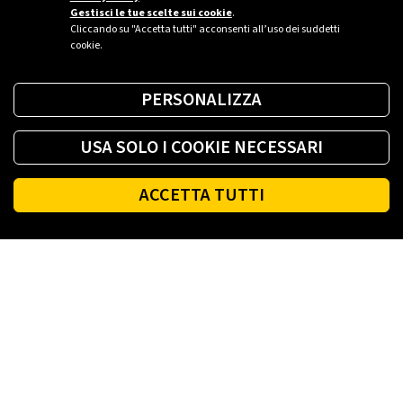
Gestisci le tue scelte sui cookie
.
Cliccando su "Accetta tutti" acconsenti all’uso dei suddetti
cookie.
PERSONALIZZA
USA SOLO I COOKIE NECESSARI
ACCETTA TUTTI
Footer
PLENITUDE
LUCE E GAS CASA
LUCE E GAS AZIENDA
PLENITUDE FIBRA