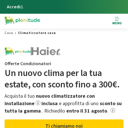
Vai al contenuto principale
Accedi
MENU
Casa
Climatizzatore casa
Offerte Condizionatori
Un nuovo clima per la tua
estate,​ con sconto fino a 300€.
Acquista il tuo
nuovo climatizzatore con
installazione
inclusa
e approfitta di uno
sconto su
tutta la gamma
.​ Richiedilo
entro il 31 agosto
.
Ti chiamiamo noi