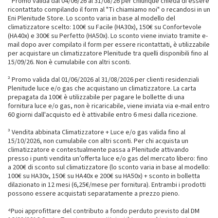
¹ Promo valida dal 04/06/26 al 31/08/26 per chiunque chieda di essere
ricontattato compilando il form al "Ti chiamiamo noi" o recandosi in un
Eni Plenitude Store. Lo sconto varia in base al modello del
climatizzatore scelto: 100€ su Facile (HA30x), 150€ su Confortevole
(HA40x) e 300€ su Perfetto (HA50x). Lo sconto viene inviato tramite e-
mail dopo aver compilato il form per essere ricontattati, è utilizzabile
per acquistare un climatizzatore Plenitude tra quelli disponibili fino al
15/09/26. Non è cumulabile con altri sconti.
² Promo valida dal 01/06/2026 al 31/08/2026 per clienti residenziali
Plenitude luce e/o gas che acquistano un climatizzatore. La carta
prepagata da 100€ è utilizzabile per pagare le bollette di una
fornitura luce e/o gas, non è ricaricabile, viene inviata via e-mail entro
60 giorni dall'acquisto ed è attivabile entro 6 mesi dalla ricezione.
³ Vendita abbinata Climatizzatore + Luce e/o gas valida fino al
15/10/2026, non cumulabile con altri sconti. Per chi acquista un
climatizzatore e contestualmente passa a Plenitude attivando
presso i punti vendita un’offerta luce e/o gas del mercato libero: fino
a 200€ di sconto sul climatizzatore (lo sconto varia in base al modello:
100€ su HA30x, 150€ su HA40x e 200€ su HA50x) + sconto in bolletta
dilazionato in 12 mesi (6,25€/mese per fornitura). Entrambi i prodotti
possono essere acquistati separatamente a prezzo pieno.
⁴Puoi approfittare del contributo a fondo perduto previsto dal DM