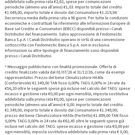
addebitata sulla prima rata €2,62, spese per comunicazioni
periodiche (almeno una all’anno) €1,03. Importo totale del credito
€1.049,00, importo totale e dovuto dal Consumatore €1.219,94.
Decorrenza media della prima rata a 90 giorni. Per tutte le condizioni
economiche e contrattuali fai riferimento alle Informazioni Europee di
Base sul Credito ai Consumatori (IEBCC) disponibili presso i Canali
Distributivi del finanziamento. Salvo approvazione di Findomestic
Banca S.p.A. I Canali Distributivi operano in virtù di una convenzione
sottoscritta con Findomestic Banca S.p.A. non in esclusiva.
Informazioni su altre tipologie di finanziamento sono disponibili
presso i Canali Distributivi.
⁶ Messaggio pubblicitario con finalità promozionale. Offerta di
credito finalizzato valida dal 01/07/26 al 31/12/26, come da esempi
rappresentativi. Prezzo del bene Climatizzatore HA40x
(Confortevole) €1.349,00 TAN fisso 0,00% TAEG 0,00% in 24 rate da
€56,20 oltre le seguenti spese già incluse nel calcolo del TAEG: spese
incasso e gestione rata €0,00 per ogni mensilità, imposta sostitutiva
addebitata sulla prima rata €0,00, spese per comunicazioni
periodiche (almeno una all’anno) € 0,00. Importo totale del credito
€1.349,00, importo totale e dovuto dal Consumatore €1.349,00;
prezzo del bene Climatizzatore HA50x (Perfetto) €1.499,00 TAN fisso
0,00% TAEG 0,00% in 24 rate da €62,45 oltre le seguenti spese già
incluse nel calcolo del TAEG: spese incasso e gestione rata €0,00 per
ogni mensilità, imposta sostitutiva addebitata sulla prima rata € 0,00,