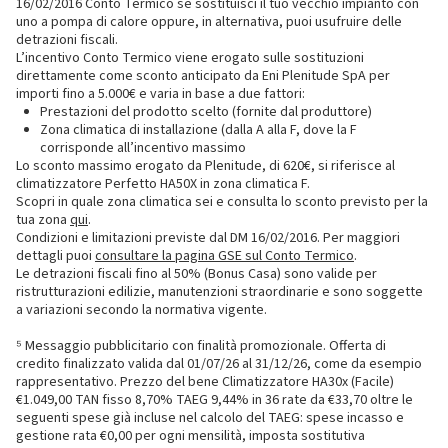
16/02/2016 Conto Termico se sostituisci il tuo vecchio impianto con
uno a pompa di calore oppure, in alternativa, puoi usufruire delle
detrazioni fiscali.
L’incentivo Conto Termico viene erogato sulle sostituzioni
direttamente come sconto anticipato da Eni Plenitude SpA per
importi fino a 5.000€ e varia in base a due fattori:
Prestazioni del prodotto scelto (fornite dal produttore)
Zona climatica di installazione (dalla A alla F, dove la F
corrisponde all’incentivo massimo
Lo sconto massimo erogato da Plenitude, di 620€, si riferisce al
climatizzatore Perfetto HA50X in zona climatica F.
Scopri in quale zona climatica sei e consulta lo sconto previsto per la
tua zona
qui
.
Condizioni e limitazioni previste dal DM 16/02/2016. Per maggiori
dettagli puoi
consultare la pagina GSE sul Conto Termico
.
Le detrazioni fiscali fino al 50% (Bonus Casa) sono valide per
ristrutturazioni edilizie, manutenzioni straordinarie e sono soggette
a variazioni secondo la normativa vigente.
⁵ Messaggio pubblicitario con finalità promozionale. Offerta di
credito finalizzato valida dal 01/07/26 al 31/12/26, come da esempio
rappresentativo. Prezzo del bene Climatizzatore HA30x (Facile)
€1.049,00 TAN fisso 8,70% TAEG 9,44% in 36 rate da €33,70 oltre le
seguenti spese già incluse nel calcolo del TAEG: spese incasso e
gestione rata €0,00 per ogni mensilità, imposta sostitutiva