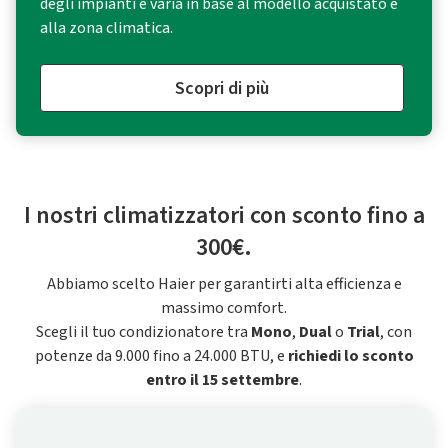
degli impianti e varia in base al modello acquistato e
alla zona climatica.
Scopri di più
I nostri climatizzatori con sconto fino a
300€.
Abbiamo scelto Haier per garantirti alta efficienza e
massimo comfort.
Scegli il tuo condizionatore tra
Mono
,
Dual
o
Trial
, con
potenze da 9.000 fino a 24.000 BTU, e
richiedi lo sconto
entro il 15 settembre
.