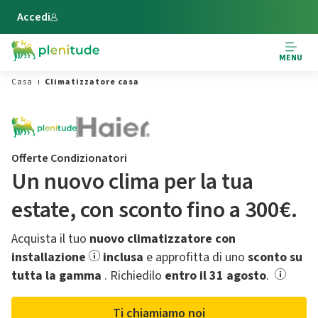
Vai al contenuto principale
Accedi
MENU
Casa
Climatizzatore casa
Offerte Condizionatori
Un nuovo clima per la tua
estate,​ con sconto fino a 300€.
Acquista il tuo
nuovo climatizzatore con
installazione
inclusa
e approfitta di uno
sconto su
tutta la gamma
.​ Richiedilo
entro il 31 agosto
.
Ti chiamiamo noi