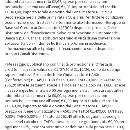
addebitata sulla prima rata €2,62, spese per comunicazioni
periodiche (almeno una all’anno) €1,03. Importo totale del credito
€1.049,00, importo totale e dovuto dal Consumatore €1.219,94.
Decorrenza media della prima rata a 90 giorni. Per tutte le condizioni
economiche e contrattuali fai riferimento alle Informazioni Europee di
Base sul Credito ai Consumatori (IEBCC) disponibili presso i Canali
Distributivi del finanziamento. Salvo approvazione di Findomestic
Banca S.p.A. I Canali Distributivi operano in virtù di una convenzione
sottoscritta con Findomestic Banca S.p.A. non in esclusiva.
Informazioni su altre tipologie di finanziamento sono disponibili
presso i Canali Distributivi.
⁶ Messaggio pubblicitario con finalità promozionale. Offerta di
credito finalizzato valida dal 01/07/26 al 31/12/26, come da esempi
rappresentativi. Prezzo del bene Climatizzatore HA40x
(Confortevole) €1.349,00 TAN fisso 0,00% TAEG 0,00% in 24 rate da
€56,20 oltre le seguenti spese già incluse nel calcolo del TAEG: spese
incasso e gestione rata €0,00 per ogni mensilità, imposta sostitutiva
addebitata sulla prima rata €0,00, spese per comunicazioni
periodiche (almeno una all’anno) € 0,00. Importo totale del credito
€1.349,00, importo totale e dovuto dal Consumatore €1.349,00;
prezzo del bene Climatizzatore HA50x (Perfetto) €1.499,00 TAN fisso
0,00% TAEG 0,00% in 24 rate da €62,45 oltre le seguenti spese già
incluse nel calcolo del TAEG: spese incasso e gestione rata €0,00 per
ogni mensilità, imposta sostitutiva addebitata sulla prima rata € 0,00,