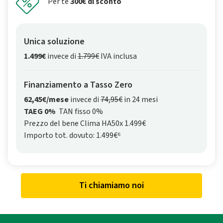
Per te
300€ di sconto
Unica soluzione
1.499€
invece di
1.799€
IVA inclusa
Finanziamento a Tasso Zero
62,45€/mese
invece di
74,95€
in 24 mesi
TAEG 0%
TAN fisso 0%
Prezzo del bene Clima HA50x 1.499€
Importo tot. dovuto: 1.499€⁶
Ti chiamiamo noi