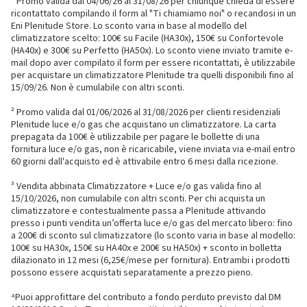
¹ Promo valida dal 04/06/26 al 31/08/26 per chiunque chieda di essere
ricontattato compilando il form al "Ti chiamiamo noi" o recandosi in un
Eni Plenitude Store. Lo sconto varia in base al modello del
climatizzatore scelto: 100€ su Facile (HA30x), 150€ su Confortevole
(HA40x) e 300€ su Perfetto (HA50x). Lo sconto viene inviato tramite e-
mail dopo aver compilato il form per essere ricontattati, è utilizzabile
per acquistare un climatizzatore Plenitude tra quelli disponibili fino al
15/09/26. Non è cumulabile con altri sconti.
² Promo valida dal 01/06/2026 al 31/08/2026 per clienti residenziali
Plenitude luce e/o gas che acquistano un climatizzatore. La carta
prepagata da 100€ è utilizzabile per pagare le bollette di una
fornitura luce e/o gas, non è ricaricabile, viene inviata via e-mail entro
60 giorni dall'acquisto ed è attivabile entro 6 mesi dalla ricezione.
³ Vendita abbinata Climatizzatore + Luce e/o gas valida fino al
15/10/2026, non cumulabile con altri sconti. Per chi acquista un
climatizzatore e contestualmente passa a Plenitude attivando
presso i punti vendita un’offerta luce e/o gas del mercato libero: fino
a 200€ di sconto sul climatizzatore (lo sconto varia in base al modello:
100€ su HA30x, 150€ su HA40x e 200€ su HA50x) + sconto in bolletta
dilazionato in 12 mesi (6,25€/mese per fornitura). Entrambi i prodotti
possono essere acquistati separatamente a prezzo pieno.
⁴Puoi approfittare del contributo a fondo perduto previsto dal DM