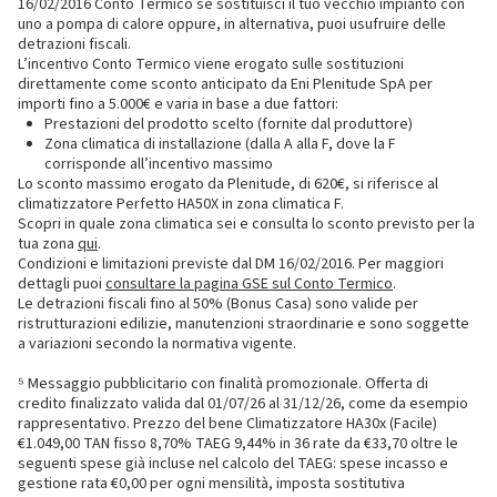
16/02/2016 Conto Termico se sostituisci il tuo vecchio impianto con
uno a pompa di calore oppure, in alternativa, puoi usufruire delle
detrazioni fiscali.
L’incentivo Conto Termico viene erogato sulle sostituzioni
direttamente come sconto anticipato da Eni Plenitude SpA per
importi fino a 5.000€ e varia in base a due fattori:
Prestazioni del prodotto scelto (fornite dal produttore)
Zona climatica di installazione (dalla A alla F, dove la F
corrisponde all’incentivo massimo
Lo sconto massimo erogato da Plenitude, di 620€, si riferisce al
climatizzatore Perfetto HA50X in zona climatica F.
Scopri in quale zona climatica sei e consulta lo sconto previsto per la
tua zona
qui
.
Condizioni e limitazioni previste dal DM 16/02/2016. Per maggiori
dettagli puoi
consultare la pagina GSE sul Conto Termico
.
Le detrazioni fiscali fino al 50% (Bonus Casa) sono valide per
ristrutturazioni edilizie, manutenzioni straordinarie e sono soggette
a variazioni secondo la normativa vigente.
⁵ Messaggio pubblicitario con finalità promozionale. Offerta di
credito finalizzato valida dal 01/07/26 al 31/12/26, come da esempio
rappresentativo. Prezzo del bene Climatizzatore HA30x (Facile)
€1.049,00 TAN fisso 8,70% TAEG 9,44% in 36 rate da €33,70 oltre le
seguenti spese già incluse nel calcolo del TAEG: spese incasso e
gestione rata €0,00 per ogni mensilità, imposta sostitutiva