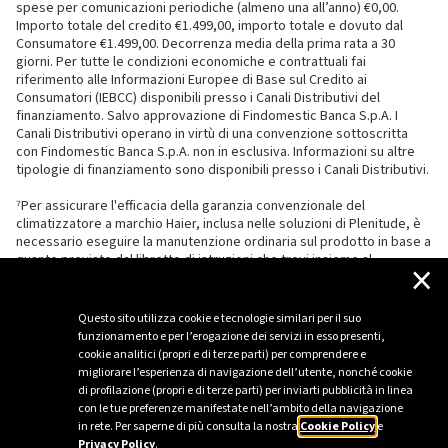
spese per comunicazioni periodiche (almeno una all’anno) €0,00.
Importo totale del credito €1.499,00, importo totale e dovuto dal
Consumatore €1.499,00. Decorrenza media della prima rata a 30
giorni. Per tutte le condizioni economiche e contrattuali fai
riferimento alle Informazioni Europee di Base sul Credito ai
Consumatori (IEBCC) disponibili presso i Canali Distributivi del
finanziamento. Salvo approvazione di Findomestic Banca S.p.A. I
Canali Distributivi operano in virtù di una convenzione sottoscritta
con Findomestic Banca S.p.A. non in esclusiva. Informazioni su altre
tipologie di finanziamento sono disponibili presso i Canali Distributivi.
⁷Per assicurare l'efficacia della garanzia convenzionale del
climatizzatore a marchio Haier, inclusa nelle soluzioni di Plenitude, è
necessario eseguire la manutenzione ordinaria sul prodotto in base a
quanto previsto dal libretto di istruzioni che trovi insieme al
×
climatizzatore.
Questo sito utilizza cookie e tecnologie similari per il suo
funzionamento e per l’erogazione dei servizi in esso presenti,
cookie analitici (propri e di terze parti) per comprendere e
migliorare l’esperienza di navigazione dell’utente, nonché cookie
di profilazione (propri e di terze parti) per inviarti pubblicità in linea
con le tue preferenze manifestate nell’ambito della navigazione
in rete. Per saperne di più consulta la nostra
Cookie Policy
e
Privacy Policy
.