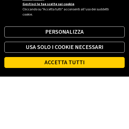
Gestisci le tue scelte sui cookie
.
Cliccando su "Accetta tutti" acconsenti all’uso dei suddetti
cookie.
PERSONALIZZA
USA SOLO I COOKIE NECESSARI
ACCETTA TUTTI
Footer
PLENITUDE
LUCE E GAS CASA
LUCE E GAS AZIENDA
PLENITUDE FIBRA