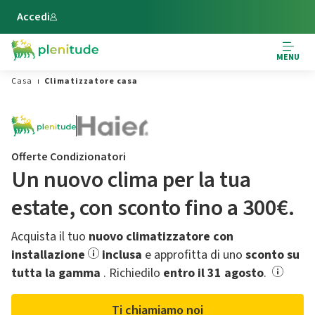
Vai al contenuto principale
Accedi
MENU
Casa
Climatizzatore casa
Offerte Condizionatori
Un nuovo clima per la tua
estate,​ con sconto fino a 300€.
Acquista il tuo
nuovo climatizzatore con
installazione
inclusa
e approfitta di uno
sconto su
tutta la gamma
.​ Richiedilo
entro il 31 agosto
.
Ti chiamiamo noi