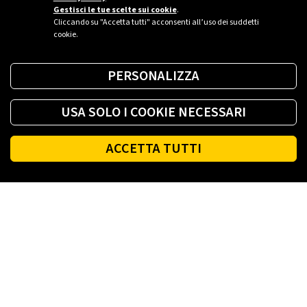
Gestisci le tue scelte sui cookie
.
Cliccando su "Accetta tutti" acconsenti all’uso dei suddetti
cookie.
PERSONALIZZA
USA SOLO I COOKIE NECESSARI
ACCETTA TUTTI
Footer
PLENITUDE
LUCE E GAS CASA
LUCE E GAS AZIENDA
PLENITUDE FIBRA