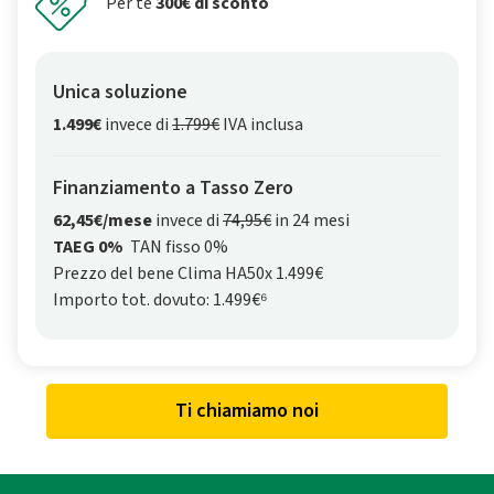
Per te
300€ di sconto
Unica soluzione
1.499€
invece di
1.799€
IVA inclusa
Finanziamento a Tasso Zero
62,45€/mese
invece di
74,95€
in 24 mesi
TAEG 0%
TAN fisso 0%
Prezzo del bene Clima HA50x 1.499€
Importo tot. dovuto: 1.499€⁶
Ti chiamiamo noi