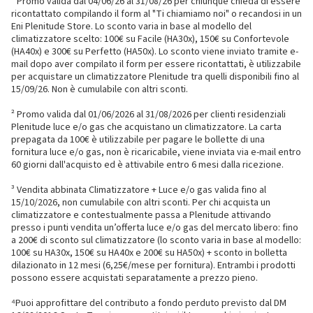
¹ Promo valida dal 04/06/26 al 31/08/26 per chiunque chieda di essere
ricontattato compilando il form al "Ti chiamiamo noi" o recandosi in un
Eni Plenitude Store. Lo sconto varia in base al modello del
climatizzatore scelto: 100€ su Facile (HA30x), 150€ su Confortevole
(HA40x) e 300€ su Perfetto (HA50x). Lo sconto viene inviato tramite e-
mail dopo aver compilato il form per essere ricontattati, è utilizzabile
per acquistare un climatizzatore Plenitude tra quelli disponibili fino al
15/09/26. Non è cumulabile con altri sconti.
² Promo valida dal 01/06/2026 al 31/08/2026 per clienti residenziali
Plenitude luce e/o gas che acquistano un climatizzatore. La carta
prepagata da 100€ è utilizzabile per pagare le bollette di una
fornitura luce e/o gas, non è ricaricabile, viene inviata via e-mail entro
60 giorni dall'acquisto ed è attivabile entro 6 mesi dalla ricezione.
³ Vendita abbinata Climatizzatore + Luce e/o gas valida fino al
15/10/2026, non cumulabile con altri sconti. Per chi acquista un
climatizzatore e contestualmente passa a Plenitude attivando
presso i punti vendita un’offerta luce e/o gas del mercato libero: fino
a 200€ di sconto sul climatizzatore (lo sconto varia in base al modello:
100€ su HA30x, 150€ su HA40x e 200€ su HA50x) + sconto in bolletta
dilazionato in 12 mesi (6,25€/mese per fornitura). Entrambi i prodotti
possono essere acquistati separatamente a prezzo pieno.
⁴Puoi approfittare del contributo a fondo perduto previsto dal DM