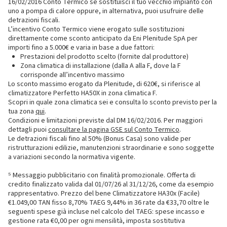
16/02/2016 Conto Termico se sostituisci il tuo vecchio impianto con
uno a pompa di calore oppure, in alternativa, puoi usufruire delle
detrazioni fiscali.
L’incentivo Conto Termico viene erogato sulle sostituzioni
direttamente come sconto anticipato da Eni Plenitude SpA per
importi fino a 5.000€ e varia in base a due fattori:
Prestazioni del prodotto scelto (fornite dal produttore)
Zona climatica di installazione (dalla A alla F, dove la F
corrisponde all’incentivo massimo
Lo sconto massimo erogato da Plenitude, di 620€, si riferisce al
climatizzatore Perfetto HA50X in zona climatica F.
Scopri in quale zona climatica sei e consulta lo sconto previsto per la
tua zona
qui
.
Condizioni e limitazioni previste dal DM 16/02/2016. Per maggiori
dettagli puoi
consultare la pagina GSE sul Conto Termico
.
Le detrazioni fiscali fino al 50% (Bonus Casa) sono valide per
ristrutturazioni edilizie, manutenzioni straordinarie e sono soggette
a variazioni secondo la normativa vigente.
⁵ Messaggio pubblicitario con finalità promozionale. Offerta di
credito finalizzato valida dal 01/07/26 al 31/12/26, come da esempio
rappresentativo. Prezzo del bene Climatizzatore HA30x (Facile)
€1.049,00 TAN fisso 8,70% TAEG 9,44% in 36 rate da €33,70 oltre le
seguenti spese già incluse nel calcolo del TAEG: spese incasso e
gestione rata €0,00 per ogni mensilità, imposta sostitutiva