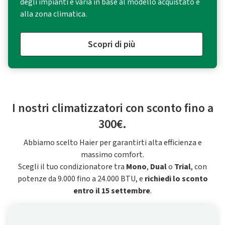
degli impianti e varia in base al modello acquistato e
alla zona climatica.
Scopri di più
I nostri climatizzatori con sconto fino a
300€.
Abbiamo scelto Haier per garantirti alta efficienza e
massimo comfort.
Scegli il tuo condizionatore tra
Mono
,
Dual
o
Trial
, con
potenze da 9.000 fino a 24.000 BTU, e
richiedi lo sconto
entro il 15 settembre
.