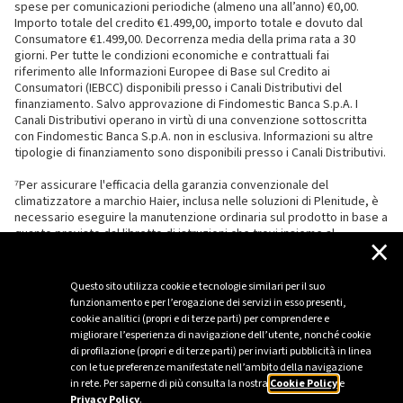
spese per comunicazioni periodiche (almeno una all’anno) €0,00.
Importo totale del credito €1.499,00, importo totale e dovuto dal
Consumatore €1.499,00. Decorrenza media della prima rata a 30
giorni. Per tutte le condizioni economiche e contrattuali fai
riferimento alle Informazioni Europee di Base sul Credito ai
Consumatori (IEBCC) disponibili presso i Canali Distributivi del
finanziamento. Salvo approvazione di Findomestic Banca S.p.A. I
Canali Distributivi operano in virtù di una convenzione sottoscritta
con Findomestic Banca S.p.A. non in esclusiva. Informazioni su altre
tipologie di finanziamento sono disponibili presso i Canali Distributivi.
⁷Per assicurare l'efficacia della garanzia convenzionale del
climatizzatore a marchio Haier, inclusa nelle soluzioni di Plenitude, è
necessario eseguire la manutenzione ordinaria sul prodotto in base a
quanto previsto dal libretto di istruzioni che trovi insieme al
×
climatizzatore.
Questo sito utilizza cookie e tecnologie similari per il suo
funzionamento e per l’erogazione dei servizi in esso presenti,
cookie analitici (propri e di terze parti) per comprendere e
migliorare l’esperienza di navigazione dell’utente, nonché cookie
di profilazione (propri e di terze parti) per inviarti pubblicità in linea
con le tue preferenze manifestate nell’ambito della navigazione
in rete. Per saperne di più consulta la nostra
Cookie Policy
e
Privacy Policy
.