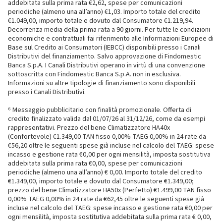
addebitata sulla prima rata €2,62, spese per comunicazioni
periodiche (almeno una all’anno) €1,03. Importo totale del credito
€1.049,00, importo totale e dovuto dal Consumatore €1.219,94.
Decorrenza media della prima rata a 90 giorni. Per tutte le condizioni
economiche e contrattuali fai riferimento alle Informazioni Europee di
Base sul Credito ai Consumatori (IEBCC) disponibili presso i Canali
Distributivi del finanziamento. Salvo approvazione di Findomestic
Banca S.p.A. I Canali Distributivi operano in virtù di una convenzione
sottoscritta con Findomestic Banca S.p.A. non in esclusiva.
Informazioni su altre tipologie di finanziamento sono disponibili
presso i Canali Distributivi.
⁶ Messaggio pubblicitario con finalità promozionale. Offerta di
credito finalizzato valida dal 01/07/26 al 31/12/26, come da esempi
rappresentativi. Prezzo del bene Climatizzatore HA40x
(Confortevole) €1.349,00 TAN fisso 0,00% TAEG 0,00% in 24 rate da
€56,20 oltre le seguenti spese già incluse nel calcolo del TAEG: spese
incasso e gestione rata €0,00 per ogni mensilità, imposta sostitutiva
addebitata sulla prima rata €0,00, spese per comunicazioni
periodiche (almeno una all’anno) € 0,00. Importo totale del credito
€1.349,00, importo totale e dovuto dal Consumatore €1.349,00;
prezzo del bene Climatizzatore HA50x (Perfetto) €1.499,00 TAN fisso
0,00% TAEG 0,00% in 24 rate da €62,45 oltre le seguenti spese già
incluse nel calcolo del TAEG: spese incasso e gestione rata €0,00 per
ogni mensilità, imposta sostitutiva addebitata sulla prima rata € 0,00,