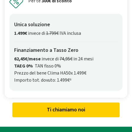
Per te
300€ di sconto
Unica soluzione
1.499€
invece di
1.799€
IVA inclusa
Finanziamento a Tasso Zero
62,45€/mese
invece di
74,95€
in 24 mesi
TAEG 0%
TAN fisso 0%
Prezzo del bene Clima HA50x 1.499€
Importo tot. dovuto: 1.499€⁶
Ti chiamiamo noi