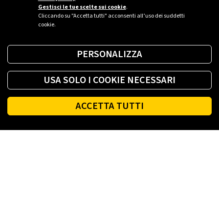
Gestisci le tue scelte sui cookie
.
Cliccando su "Accetta tutti" acconsenti all’uso dei suddetti
cookie.
PERSONALIZZA
USA SOLO I COOKIE NECESSARI
ACCETTA TUTTI
Footer
PLENITUDE
LUCE E GAS CASA
LUCE E GAS AZIENDA
PLENITUDE FIBRA