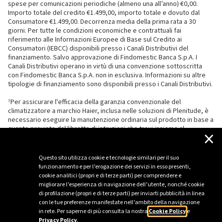
spese per comunicazioni periodiche (almeno una all’anno) €0,00.
Importo totale del credito €1.499,00, importo totale e dovuto dal
Consumatore €1.499,00. Decorrenza media della prima rata a 30
giorni. Per tutte le condizioni economiche e contrattuali fai
riferimento alle Informazioni Europee di Base sul Credito ai
Consumatori (IEBCC) disponibili presso i Canali Distributivi del
finanziamento. Salvo approvazione di Findomestic Banca S.p.A. I
Canali Distributivi operano in virtù di una convenzione sottoscritta
con Findomestic Banca S.p.A. non in esclusiva. Informazioni su altre
tipologie di finanziamento sono disponibili presso i Canali Distributivi.
⁷Per assicurare l'efficacia della garanzia convenzionale del
climatizzatore a marchio Haier, inclusa nelle soluzioni di Plenitude, è
necessario eseguire la manutenzione ordinaria sul prodotto in base a
quanto previsto dal libretto di istruzioni che trovi insieme al
×
climatizzatore.
Questo sito utilizza cookie e tecnologie similari per il suo
funzionamento e per l’erogazione dei servizi in esso presenti,
cookie analitici (propri e di terze parti) per comprendere e
migliorare l’esperienza di navigazione dell’utente, nonché cookie
di profilazione (propri e di terze parti) per inviarti pubblicità in linea
con le tue preferenze manifestate nell’ambito della navigazione
in rete. Per saperne di più consulta la nostra
Cookie Policy
e
Privacy Policy
.