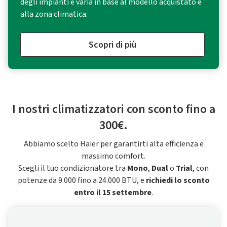
degli impianti e varia in base al modello acquistato e
alla zona climatica.
Scopri di più
I nostri climatizzatori con sconto fino a
300€.
Abbiamo scelto Haier per garantirti alta efficienza e
massimo comfort.
Scegli il tuo condizionatore tra
Mono
,
Dual
o
Trial
, con
potenze da 9.000 fino a 24.000 BTU, e
richiedi lo sconto
entro il 15 settembre
.