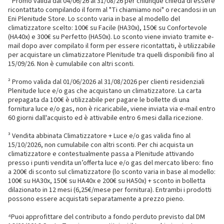
¹ Promo valida dal 04/06/26 al 31/08/26 per chiunque chieda di essere
ricontattato compilando il form al "Ti chiamiamo noi" o recandosi in un
Eni Plenitude Store. Lo sconto varia in base al modello del
climatizzatore scelto: 100€ su Facile (HA30x), 150€ su Confortevole
(HA40x) e 300€ su Perfetto (HA50x). Lo sconto viene inviato tramite e-
mail dopo aver compilato il form per essere ricontattati, è utilizzabile
per acquistare un climatizzatore Plenitude tra quelli disponibili fino al
15/09/26. Non è cumulabile con altri sconti.
² Promo valida dal 01/06/2026 al 31/08/2026 per clienti residenziali
Plenitude luce e/o gas che acquistano un climatizzatore. La carta
prepagata da 100€ è utilizzabile per pagare le bollette di una
fornitura luce e/o gas, non è ricaricabile, viene inviata via e-mail entro
60 giorni dall'acquisto ed è attivabile entro 6 mesi dalla ricezione.
³ Vendita abbinata Climatizzatore + Luce e/o gas valida fino al
15/10/2026, non cumulabile con altri sconti. Per chi acquista un
climatizzatore e contestualmente passa a Plenitude attivando
presso i punti vendita un’offerta luce e/o gas del mercato libero: fino
a 200€ di sconto sul climatizzatore (lo sconto varia in base al modello:
100€ su HA30x, 150€ su HA40x e 200€ su HA50x) + sconto in bolletta
dilazionato in 12 mesi (6,25€/mese per fornitura). Entrambi i prodotti
possono essere acquistati separatamente a prezzo pieno.
⁴Puoi approfittare del contributo a fondo perduto previsto dal DM