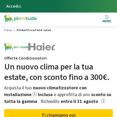
Vai al contenuto principale
Accedi
MENU
Casa
Climatizzatore casa
Offerte Condizionatori
Un nuovo clima per la tua
estate,​ con sconto fino a 300€.
Acquista il tuo
nuovo climatizzatore con
installazione
inclusa
e approfitta di uno
sconto su
tutta la gamma
.​ Richiedilo
entro il 31 agosto
.
Ti chiamiamo noi