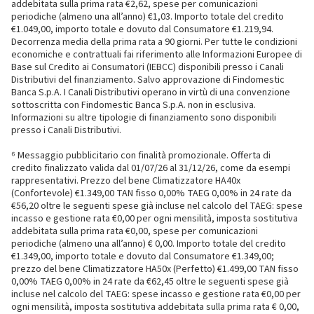
addebitata sulla prima rata €2,62, spese per comunicazioni
periodiche (almeno una all’anno) €1,03. Importo totale del credito
€1.049,00, importo totale e dovuto dal Consumatore €1.219,94.
Decorrenza media della prima rata a 90 giorni. Per tutte le condizioni
economiche e contrattuali fai riferimento alle Informazioni Europee di
Base sul Credito ai Consumatori (IEBCC) disponibili presso i Canali
Distributivi del finanziamento. Salvo approvazione di Findomestic
Banca S.p.A. I Canali Distributivi operano in virtù di una convenzione
sottoscritta con Findomestic Banca S.p.A. non in esclusiva.
Informazioni su altre tipologie di finanziamento sono disponibili
presso i Canali Distributivi.
⁶ Messaggio pubblicitario con finalità promozionale. Offerta di
credito finalizzato valida dal 01/07/26 al 31/12/26, come da esempi
rappresentativi. Prezzo del bene Climatizzatore HA40x
(Confortevole) €1.349,00 TAN fisso 0,00% TAEG 0,00% in 24 rate da
€56,20 oltre le seguenti spese già incluse nel calcolo del TAEG: spese
incasso e gestione rata €0,00 per ogni mensilità, imposta sostitutiva
addebitata sulla prima rata €0,00, spese per comunicazioni
periodiche (almeno una all’anno) € 0,00. Importo totale del credito
€1.349,00, importo totale e dovuto dal Consumatore €1.349,00;
prezzo del bene Climatizzatore HA50x (Perfetto) €1.499,00 TAN fisso
0,00% TAEG 0,00% in 24 rate da €62,45 oltre le seguenti spese già
incluse nel calcolo del TAEG: spese incasso e gestione rata €0,00 per
ogni mensilità, imposta sostitutiva addebitata sulla prima rata € 0,00,