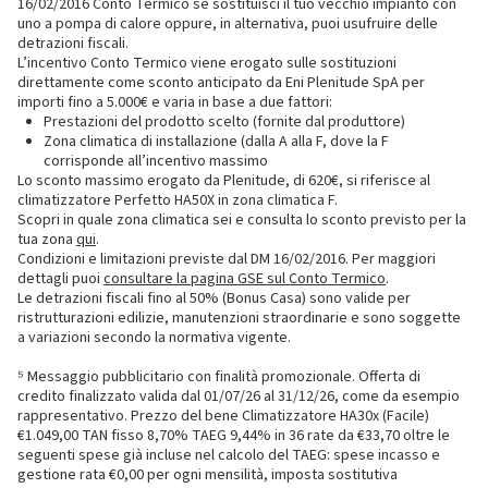
16/02/2016 Conto Termico se sostituisci il tuo vecchio impianto con
uno a pompa di calore oppure, in alternativa, puoi usufruire delle
detrazioni fiscali.
L’incentivo Conto Termico viene erogato sulle sostituzioni
direttamente come sconto anticipato da Eni Plenitude SpA per
importi fino a 5.000€ e varia in base a due fattori:
Prestazioni del prodotto scelto (fornite dal produttore)
Zona climatica di installazione (dalla A alla F, dove la F
corrisponde all’incentivo massimo
Lo sconto massimo erogato da Plenitude, di 620€, si riferisce al
climatizzatore Perfetto HA50X in zona climatica F.
Scopri in quale zona climatica sei e consulta lo sconto previsto per la
tua zona
qui
.
Condizioni e limitazioni previste dal DM 16/02/2016. Per maggiori
dettagli puoi
consultare la pagina GSE sul Conto Termico
.
Le detrazioni fiscali fino al 50% (Bonus Casa) sono valide per
ristrutturazioni edilizie, manutenzioni straordinarie e sono soggette
a variazioni secondo la normativa vigente.
⁵ Messaggio pubblicitario con finalità promozionale. Offerta di
credito finalizzato valida dal 01/07/26 al 31/12/26, come da esempio
rappresentativo. Prezzo del bene Climatizzatore HA30x (Facile)
€1.049,00 TAN fisso 8,70% TAEG 9,44% in 36 rate da €33,70 oltre le
seguenti spese già incluse nel calcolo del TAEG: spese incasso e
gestione rata €0,00 per ogni mensilità, imposta sostitutiva