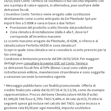
16/02/2016 Conto Termico se sostituisci il tuo vecchio impianto con
uno a pompa di calore oppure, in alternativa, puoi usufruire delle
detrazioni fiscali.
L’incentivo Conto Termico viene erogato sulle sostituzioni
direttamente come sconto anticipato da Eni Plenitude SpA per
importi fino a 5.000€ e varia in base a due fattori:
Prestazioni del prodotto scelto (fornite dal produttore)
Zona climatica di installazione (dalla A alla F, dove la F
corrisponde all’incentivo massimo
Lo sconto massimo erogato da Plenitude, di 620€, si riferisce al
climatizzatore Perfetto HA50X in zona climatica F.
Scopri in quale zona climatica sei e consulta lo sconto previsto per la
tua zona
qui
.
Condizioni e limitazioni previste dal DM 16/02/2016. Per maggiori
dettagli puoi
consultare la pagina GSE sul Conto Termico
.
Le detrazioni fiscali fino al 50% (Bonus Casa) sono valide per
ristrutturazioni edilizie, manutenzioni straordinarie e sono soggette
a variazioni secondo la normativa vigente.
⁵ Messaggio pubblicitario con finalità promozionale. Offerta di
credito finalizzato valida dal 01/07/26 al 31/12/26, come da esempio
rappresentativo. Prezzo del bene Climatizzatore HA30x (Facile)
€1.049,00 TAN fisso 8,70% TAEG 9,44% in 36 rate da €33,70 oltre le
seguenti spese già incluse nel calcolo del TAEG: spese incasso e
gestione rata €0,00 per ogni mensilità, imposta sostitutiva