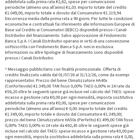
addebitata sulla prima rata €2,62, spese per comunicazioni
periodiche (almeno una all’anno) €1,03. Importo totale del credito
€1.049,00, importo totale e dovuto dal Consumatore €1.219,94.
Decorrenza media della prima rata a 90 giorni. Per tutte le condizioni
economiche e contrattuali fai riferimento alle Informazioni Europee di
Base sul Credito ai Consumatori (IEBCC) disponibili presso i Canali
Distributivi del finanziamento. Salvo approvazione di Findomestic
Banca S.p.A. I Canali Distributivi operano in virtù di una convenzione
sottoscritta con Findomestic Banca S.p.A. non in esclusiva.
Informazioni su altre tipologie di finanziamento sono disponibili
presso i Canali Distributivi.
⁶ Messaggio pubblicitario con finalità promozionale. Offerta di
credito finalizzato valida dal 01/07/26 al 31/12/26, come da esempi
rappresentativi. Prezzo del bene Climatizzatore HA40x
(Confortevole) €1.349,00 TAN fisso 0,00% TAEG 0,00% in 24 rate da
€56,20 oltre le seguenti spese già incluse nel calcolo del TAEG: spese
incasso e gestione rata €0,00 per ogni mensilità, imposta sostitutiva
addebitata sulla prima rata €0,00, spese per comunicazioni
periodiche (almeno una all’anno) € 0,00. Importo totale del credito
€1.349,00, importo totale e dovuto dal Consumatore €1.349,00;
prezzo del bene Climatizzatore HA50x (Perfetto) €1.499,00 TAN fisso
0,00% TAEG 0,00% in 24 rate da €62,45 oltre le seguenti spese già
incluse nel calcolo del TAEG: spese incasso e gestione rata €0,00 per
ogni mensilità, imposta sostitutiva addebitata sulla prima rata € 0,00,