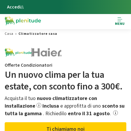
Vai al contenuto principale
Accedi
MENU
Casa
Climatizzatore casa
Offerte Condizionatori
Un nuovo clima per la tua
estate,​ con sconto fino a 300€.
Acquista il tuo
nuovo climatizzatore con
installazione
inclusa
e approfitta di uno
sconto su
tutta la gamma
.​ Richiedilo
entro il 31 agosto
.
Ti chiamiamo noi