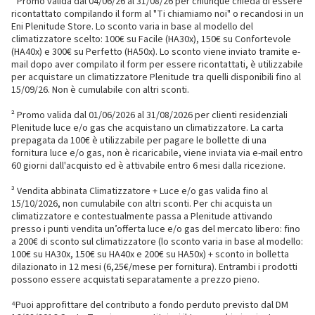
¹ Promo valida dal 04/06/26 al 31/08/26 per chiunque chieda di essere
ricontattato compilando il form al "Ti chiamiamo noi" o recandosi in un
Eni Plenitude Store. Lo sconto varia in base al modello del
climatizzatore scelto: 100€ su Facile (HA30x), 150€ su Confortevole
(HA40x) e 300€ su Perfetto (HA50x). Lo sconto viene inviato tramite e-
mail dopo aver compilato il form per essere ricontattati, è utilizzabile
per acquistare un climatizzatore Plenitude tra quelli disponibili fino al
15/09/26. Non è cumulabile con altri sconti.
² Promo valida dal 01/06/2026 al 31/08/2026 per clienti residenziali
Plenitude luce e/o gas che acquistano un climatizzatore. La carta
prepagata da 100€ è utilizzabile per pagare le bollette di una
fornitura luce e/o gas, non è ricaricabile, viene inviata via e-mail entro
60 giorni dall'acquisto ed è attivabile entro 6 mesi dalla ricezione.
³ Vendita abbinata Climatizzatore + Luce e/o gas valida fino al
15/10/2026, non cumulabile con altri sconti. Per chi acquista un
climatizzatore e contestualmente passa a Plenitude attivando
presso i punti vendita un’offerta luce e/o gas del mercato libero: fino
a 200€ di sconto sul climatizzatore (lo sconto varia in base al modello:
100€ su HA30x, 150€ su HA40x e 200€ su HA50x) + sconto in bolletta
dilazionato in 12 mesi (6,25€/mese per fornitura). Entrambi i prodotti
possono essere acquistati separatamente a prezzo pieno.
⁴Puoi approfittare del contributo a fondo perduto previsto dal DM