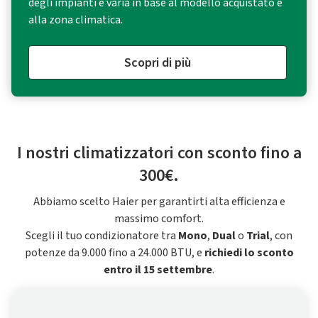
degli impianti e varia in base al modello acquistato e
alla zona climatica.
Scopri di più
I nostri climatizzatori con sconto fino a
300€.
Abbiamo scelto Haier per garantirti alta efficienza e
massimo comfort.
Scegli il tuo condizionatore tra
Mono
,
Dual
o
Trial
, con
potenze da 9.000 fino a 24.000 BTU, e
richiedi lo sconto
entro il 15 settembre
.