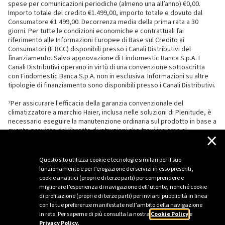
spese per comunicazioni periodiche (almeno una all’anno) €0,00.
Importo totale del credito €1.499,00, importo totale e dovuto dal
Consumatore €1.499,00. Decorrenza media della prima rata a 30
giorni. Per tutte le condizioni economiche e contrattuali fai
riferimento alle Informazioni Europee di Base sul Credito ai
Consumatori (IEBCC) disponibili presso i Canali Distributivi del
finanziamento. Salvo approvazione di Findomestic Banca S.p.A. I
Canali Distributivi operano in virtù di una convenzione sottoscritta
con Findomestic Banca S.p.A. non in esclusiva. Informazioni su altre
tipologie di finanziamento sono disponibili presso i Canali Distributivi.
⁷Per assicurare l'efficacia della garanzia convenzionale del
climatizzatore a marchio Haier, inclusa nelle soluzioni di Plenitude, è
necessario eseguire la manutenzione ordinaria sul prodotto in base a
quanto previsto dal libretto di istruzioni che trovi insieme al
×
climatizzatore.
Questo sito utilizza cookie e tecnologie similari per il suo
funzionamento e per l’erogazione dei servizi in esso presenti,
cookie analitici (propri e di terze parti) per comprendere e
migliorare l’esperienza di navigazione dell’utente, nonché cookie
di profilazione (propri e di terze parti) per inviarti pubblicità in linea
con le tue preferenze manifestate nell’ambito della navigazione
in rete. Per saperne di più consulta la nostra
Cookie Policy
e
Privacy Policy
.