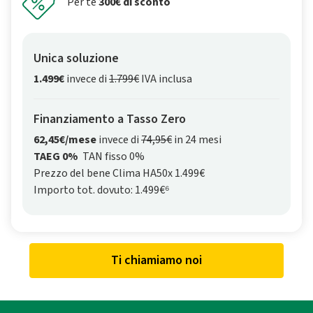
Per te
300€ di sconto
Unica soluzione
1.499€
invece di
1.799€
IVA inclusa
Finanziamento a Tasso Zero
62,45€/mese
invece di
74,95€
in 24 mesi
TAEG 0%
TAN fisso 0%
Prezzo del bene Clima HA50x 1.499€
Importo tot. dovuto: 1.499€⁶
Ti chiamiamo noi