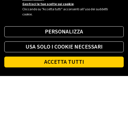
Gestisci le tue scelte sui cookie
.
Cliccando su "Accetta tutti" acconsenti all’uso dei suddetti
cookie.
PERSONALIZZA
USA SOLO I COOKIE NECESSARI
ACCETTA TUTTI
Footer
PLENITUDE
LUCE E GAS CASA
LUCE E GAS AZIENDA
PLENITUDE FIBRA