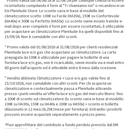
¹ Promo valida dal 04/06/26 al 31/08/26 per chiunque chieda di essere
ricontattato compilando il form al "Ti chiamiamo noi" o recandosi in un
Eni Plenitude Store. Lo sconto varia in base al modello del
climatizzatore scelto: 100€ su Facile (HA30x), 150€ su Confortevole
(HA40x) e 300€ su Perfetto (HA50x). Lo sconto viene inviato tramite e-
mail dopo aver compilato il form per essere ricontattati, è utilizzabile
per acquistare un climatizzatore Plenitude tra quelli disponibili fino al
15/09/26. Non è cumulabile con altri sconti.
² Promo valida dal 01/06/2026 al 31/08/2026 per clienti residenziali
Plenitude luce e/o gas che acquistano un climatizzatore. La carta
prepagata da 100€ è utilizzabile per pagare le bollette di una
fornitura luce e/o gas, non è ricaricabile, viene inviata via e-mail entro
60 giorni dall'acquisto ed è attivabile entro 6 mesi dalla ricezione.
³ Vendita abbinata Climatizzatore + Luce e/o gas valida fino al
15/10/2026, non cumulabile con altri sconti. Per chi acquista un
climatizzatore e contestualmente passa a Plenitude attivando
presso i punti vendita un’offerta luce e/o gas del mercato libero: fino
a 200€ di sconto sul climatizzatore (lo sconto varia in base al modello:
100€ su HA30x, 150€ su HA40x e 200€ su HA50x) + sconto in bolletta
dilazionato in 12 mesi (6,25€/mese per fornitura). Entrambi i prodotti
possono essere acquistati separatamente a prezzo pieno.
⁴Puoi approfittare del contributo a fondo perduto previsto dal DM