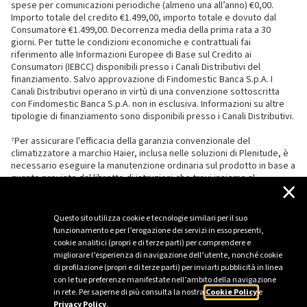
spese per comunicazioni periodiche (almeno una all’anno) €0,00.
Importo totale del credito €1.499,00, importo totale e dovuto dal
Consumatore €1.499,00. Decorrenza media della prima rata a 30
giorni. Per tutte le condizioni economiche e contrattuali fai
riferimento alle Informazioni Europee di Base sul Credito ai
Consumatori (IEBCC) disponibili presso i Canali Distributivi del
finanziamento. Salvo approvazione di Findomestic Banca S.p.A. I
Canali Distributivi operano in virtù di una convenzione sottoscritta
con Findomestic Banca S.p.A. non in esclusiva. Informazioni su altre
tipologie di finanziamento sono disponibili presso i Canali Distributivi.
⁷Per assicurare l'efficacia della garanzia convenzionale del
climatizzatore a marchio Haier, inclusa nelle soluzioni di Plenitude, è
necessario eseguire la manutenzione ordinaria sul prodotto in base a
quanto previsto dal libretto di istruzioni che trovi insieme al
×
climatizzatore.
Questo sito utilizza cookie e tecnologie similari per il suo
funzionamento e per l’erogazione dei servizi in esso presenti,
cookie analitici (propri e di terze parti) per comprendere e
migliorare l’esperienza di navigazione dell’utente, nonché cookie
di profilazione (propri e di terze parti) per inviarti pubblicità in linea
con le tue preferenze manifestate nell’ambito della navigazione
in rete. Per saperne di più consulta la nostra
Cookie Policy
e
Privacy Policy
.