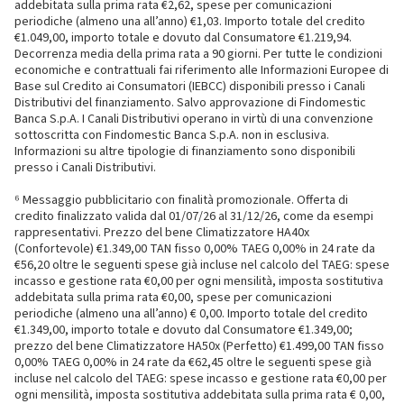
addebitata sulla prima rata €2,62, spese per comunicazioni
periodiche (almeno una all’anno) €1,03. Importo totale del credito
€1.049,00, importo totale e dovuto dal Consumatore €1.219,94.
Decorrenza media della prima rata a 90 giorni. Per tutte le condizioni
economiche e contrattuali fai riferimento alle Informazioni Europee di
Base sul Credito ai Consumatori (IEBCC) disponibili presso i Canali
Distributivi del finanziamento. Salvo approvazione di Findomestic
Banca S.p.A. I Canali Distributivi operano in virtù di una convenzione
sottoscritta con Findomestic Banca S.p.A. non in esclusiva.
Informazioni su altre tipologie di finanziamento sono disponibili
presso i Canali Distributivi.
⁶ Messaggio pubblicitario con finalità promozionale. Offerta di
credito finalizzato valida dal 01/07/26 al 31/12/26, come da esempi
rappresentativi. Prezzo del bene Climatizzatore HA40x
(Confortevole) €1.349,00 TAN fisso 0,00% TAEG 0,00% in 24 rate da
€56,20 oltre le seguenti spese già incluse nel calcolo del TAEG: spese
incasso e gestione rata €0,00 per ogni mensilità, imposta sostitutiva
addebitata sulla prima rata €0,00, spese per comunicazioni
periodiche (almeno una all’anno) € 0,00. Importo totale del credito
€1.349,00, importo totale e dovuto dal Consumatore €1.349,00;
prezzo del bene Climatizzatore HA50x (Perfetto) €1.499,00 TAN fisso
0,00% TAEG 0,00% in 24 rate da €62,45 oltre le seguenti spese già
incluse nel calcolo del TAEG: spese incasso e gestione rata €0,00 per
ogni mensilità, imposta sostitutiva addebitata sulla prima rata € 0,00,