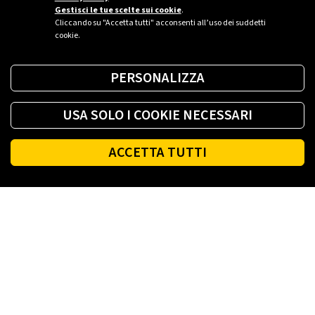
Gestisci le tue scelte sui cookie
.
Cliccando su "Accetta tutti" acconsenti all’uso dei suddetti
cookie.
PERSONALIZZA
USA SOLO I COOKIE NECESSARI
ACCETTA TUTTI
Footer
PLENITUDE
LUCE E GAS CASA
LUCE E GAS AZIENDA
PLENITUDE FIBRA