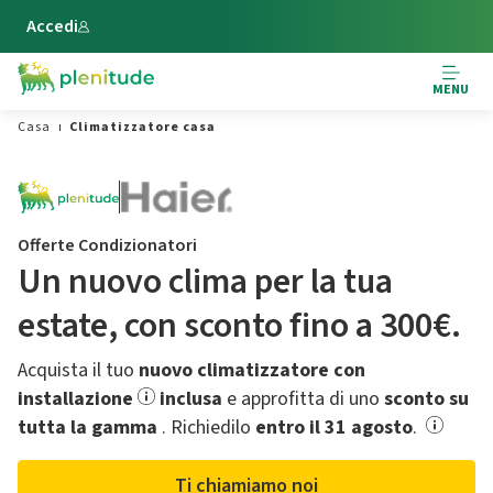
Vai al contenuto principale
Accedi
MENU
Casa
Climatizzatore casa
Offerte Condizionatori
Un nuovo clima per la tua
estate,​ con sconto fino a 300€.
Acquista il tuo
nuovo climatizzatore con
installazione
inclusa
e approfitta di uno
sconto su
tutta la gamma
.​ Richiedilo
entro il 31 agosto
.
Ti chiamiamo noi