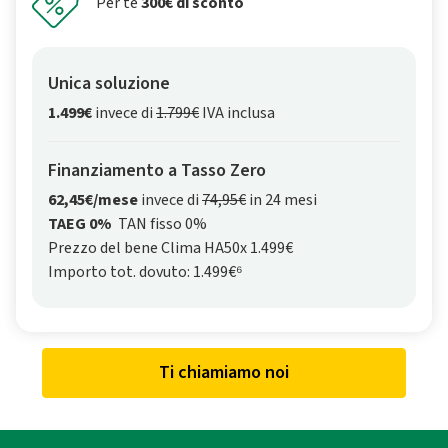
Per te
300€ di sconto
Unica soluzione
1.499€
invece di
1.799€
IVA inclusa
Finanziamento a Tasso Zero
62,45€/mese
invece di
74,95€
in 24 mesi
TAEG 0%
TAN fisso 0%
Prezzo del bene Clima HA50x 1.499€
Importo tot. dovuto: 1.499€⁶
Ti chiamiamo noi