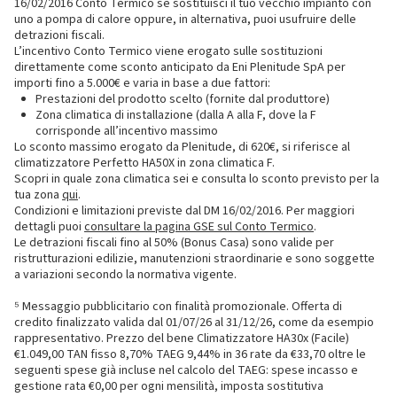
16/02/2016 Conto Termico se sostituisci il tuo vecchio impianto con
uno a pompa di calore oppure, in alternativa, puoi usufruire delle
detrazioni fiscali.
L’incentivo Conto Termico viene erogato sulle sostituzioni
direttamente come sconto anticipato da Eni Plenitude SpA per
importi fino a 5.000€ e varia in base a due fattori:
Prestazioni del prodotto scelto (fornite dal produttore)
Zona climatica di installazione (dalla A alla F, dove la F
corrisponde all’incentivo massimo
Lo sconto massimo erogato da Plenitude, di 620€, si riferisce al
climatizzatore Perfetto HA50X in zona climatica F.
Scopri in quale zona climatica sei e consulta lo sconto previsto per la
tua zona
qui
.
Condizioni e limitazioni previste dal DM 16/02/2016. Per maggiori
dettagli puoi
consultare la pagina GSE sul Conto Termico
.
Le detrazioni fiscali fino al 50% (Bonus Casa) sono valide per
ristrutturazioni edilizie, manutenzioni straordinarie e sono soggette
a variazioni secondo la normativa vigente.
⁵ Messaggio pubblicitario con finalità promozionale. Offerta di
credito finalizzato valida dal 01/07/26 al 31/12/26, come da esempio
rappresentativo. Prezzo del bene Climatizzatore HA30x (Facile)
€1.049,00 TAN fisso 8,70% TAEG 9,44% in 36 rate da €33,70 oltre le
seguenti spese già incluse nel calcolo del TAEG: spese incasso e
gestione rata €0,00 per ogni mensilità, imposta sostitutiva