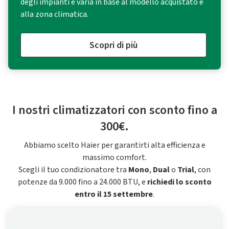
degli impianti e varia in base al modello acquistato e
alla zona climatica.
Scopri di più
I nostri climatizzatori con sconto fino a
300€.
Abbiamo scelto Haier per garantirti alta efficienza e
massimo comfort.
Scegli il tuo condizionatore tra
Mono
,
Dual
o
Trial
, con
potenze da 9.000 fino a 24.000 BTU, e
richiedi lo sconto
entro il 15 settembre
.