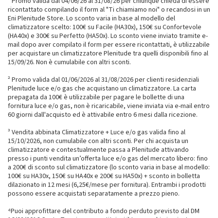
¹ Promo valida dal 04/06/26 al 31/08/26 per chiunque chieda di essere
ricontattato compilando il form al "Ti chiamiamo noi" o recandosi in un
Eni Plenitude Store. Lo sconto varia in base al modello del
climatizzatore scelto: 100€ su Facile (HA30x), 150€ su Confortevole
(HA40x) e 300€ su Perfetto (HA50x). Lo sconto viene inviato tramite e-
mail dopo aver compilato il form per essere ricontattati, è utilizzabile
per acquistare un climatizzatore Plenitude tra quelli disponibili fino al
15/09/26. Non è cumulabile con altri sconti.
² Promo valida dal 01/06/2026 al 31/08/2026 per clienti residenziali
Plenitude luce e/o gas che acquistano un climatizzatore. La carta
prepagata da 100€ è utilizzabile per pagare le bollette di una
fornitura luce e/o gas, non è ricaricabile, viene inviata via e-mail entro
60 giorni dall'acquisto ed è attivabile entro 6 mesi dalla ricezione.
³ Vendita abbinata Climatizzatore + Luce e/o gas valida fino al
15/10/2026, non cumulabile con altri sconti. Per chi acquista un
climatizzatore e contestualmente passa a Plenitude attivando
presso i punti vendita un’offerta luce e/o gas del mercato libero: fino
a 200€ di sconto sul climatizzatore (lo sconto varia in base al modello:
100€ su HA30x, 150€ su HA40x e 200€ su HA50x) + sconto in bolletta
dilazionato in 12 mesi (6,25€/mese per fornitura). Entrambi i prodotti
possono essere acquistati separatamente a prezzo pieno.
⁴Puoi approfittare del contributo a fondo perduto previsto dal DM