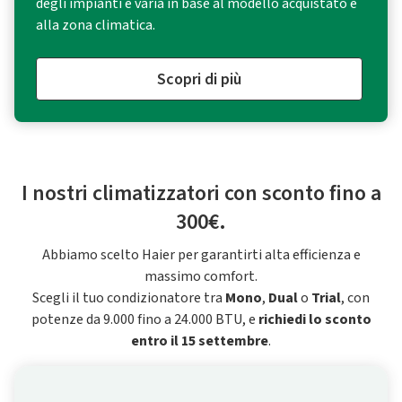
degli impianti e varia in base al modello acquistato e
alla zona climatica.
Scopri di più
I nostri climatizzatori con sconto fino a
300€.
Abbiamo scelto Haier per garantirti alta efficienza e
massimo comfort.
Scegli il tuo condizionatore tra
Mono
,
Dual
o
Trial
, con
potenze da 9.000 fino a 24.000 BTU, e
richiedi lo sconto
entro il 15 settembre
.