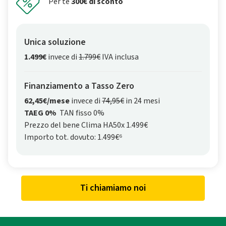
Per te
300€ di sconto
Unica soluzione
1.499€
invece di
1.799€
IVA inclusa
Finanziamento a Tasso Zero
62,45€/mese
invece di
74,95€
in 24 mesi
TAEG 0%
TAN fisso 0%
Prezzo del bene Clima HA50x 1.499€
Importo tot. dovuto: 1.499€⁶
Ti chiamiamo noi