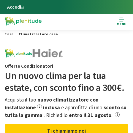
Vai al contenuto principale
Accedi
MENU
Casa
Climatizzatore casa
Offerte Condizionatori
Un nuovo clima per la tua
estate,​ con sconto fino a 300€.
Acquista il tuo
nuovo climatizzatore con
installazione
inclusa
e approfitta di uno
sconto su
tutta la gamma
.​ Richiedilo
entro il 31 agosto
.
Ti chiamiamo noi