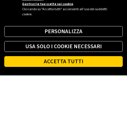
Gestisci le tue scelte sui cookie
.
Cliccando su "Accetta tutti" acconsenti all’uso dei suddetti
cookie.
PERSONALIZZA
USA SOLO I COOKIE NECESSARI
ACCETTA TUTTI
Footer
PLENITUDE
LUCE E GAS CASA
LUCE E GAS AZIENDA
PLENITUDE FIBRA