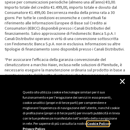
spese per comunicazioni periodiche (almeno una all’anno) €0,00.
Importo totale del credito €1.499,00, importo totale e dovuto dal
Consumatore €1.499,00. Decorrenza media della prima rata a 30
giorni. Per tutte le condizioni economiche e contrattuali fai
riferimento alle Informazioni Europee di Base sul Credito ai
Consumatori (IEBCC) disponibili presso i Canali Distributivi del
finanziamento. Salvo approvazione di Findomestic Banca S.p.A. I
Canali Distributivi operano in virtù di una convenzione sottoscritta
con Findomestic Banca S.p.A. non in esclusiva. Informazioni su altre
tipologie di finanziamento sono disponibili presso i Canali Distributivi.
⁷Per assicurare l'efficacia della garanzia convenzionale del
climatizzatore a marchio Haier, inclusa nelle soluzioni di Plenitude, è
necessario eseguire la manutenzione ordinaria sul prodotto in base a
quanto previsto dal libretto di istruzioni che trovi insieme al
×
climatizzatore.
Questo sito utilizza cookie e tecnologie similari per il suo
funzionamento e per l’erogazione dei servizi in esso presenti,
cookie analitici (propri e di terze parti) per comprendere e
migliorare l’esperienza di navigazione dell’utente, nonché cookie
di profilazione (propri e di terze parti) per inviarti pubblicità in linea
con le tue preferenze manifestate nell’ambito della navigazione
in rete. Per saperne di più consulta la nostra
Cookie Policy
e
Privacy Policy
.