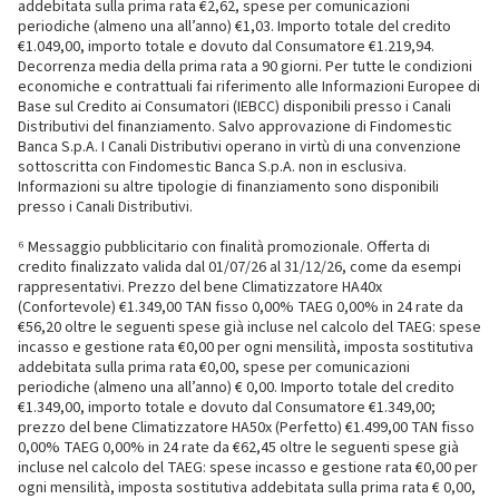
addebitata sulla prima rata €2,62, spese per comunicazioni
periodiche (almeno una all’anno) €1,03. Importo totale del credito
€1.049,00, importo totale e dovuto dal Consumatore €1.219,94.
Decorrenza media della prima rata a 90 giorni. Per tutte le condizioni
economiche e contrattuali fai riferimento alle Informazioni Europee di
Base sul Credito ai Consumatori (IEBCC) disponibili presso i Canali
Distributivi del finanziamento. Salvo approvazione di Findomestic
Banca S.p.A. I Canali Distributivi operano in virtù di una convenzione
sottoscritta con Findomestic Banca S.p.A. non in esclusiva.
Informazioni su altre tipologie di finanziamento sono disponibili
presso i Canali Distributivi.
⁶ Messaggio pubblicitario con finalità promozionale. Offerta di
credito finalizzato valida dal 01/07/26 al 31/12/26, come da esempi
rappresentativi. Prezzo del bene Climatizzatore HA40x
(Confortevole) €1.349,00 TAN fisso 0,00% TAEG 0,00% in 24 rate da
€56,20 oltre le seguenti spese già incluse nel calcolo del TAEG: spese
incasso e gestione rata €0,00 per ogni mensilità, imposta sostitutiva
addebitata sulla prima rata €0,00, spese per comunicazioni
periodiche (almeno una all’anno) € 0,00. Importo totale del credito
€1.349,00, importo totale e dovuto dal Consumatore €1.349,00;
prezzo del bene Climatizzatore HA50x (Perfetto) €1.499,00 TAN fisso
0,00% TAEG 0,00% in 24 rate da €62,45 oltre le seguenti spese già
incluse nel calcolo del TAEG: spese incasso e gestione rata €0,00 per
ogni mensilità, imposta sostitutiva addebitata sulla prima rata € 0,00,