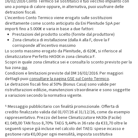
16/02/2016 Conto Termico se sostituisci il tuo vecchio impianto con
uno a pompa di calore oppure, in alternativa, puoi usufruire delle
detrazioni fiscali.
L’incentivo Conto Termico viene erogato sulle sostituzioni
direttamente come sconto anticipato da Eni Plenitude SpA per
importi fino a 5.000€ e varia in base a due fattori:
Prestazioni del prodotto scelto (fornite dal produttore)
Zona climatica di installazione (dalla A alla F, dove la F
corrisponde all’incentivo massimo
Lo sconto massimo erogato da Plenitude, di 620€, si riferisce al
climatizzatore Perfetto HA50X in zona climatica F.
Scopri in quale zona climatica sei e consulta lo sconto previsto per la
tua zona
qui
.
Condizioni e limitazioni previste dal DM 16/02/2016. Per maggiori
dettagli puoi
consultare la pagina GSE sul Conto Termico
.
Le detrazioni fiscali fino al 50% (Bonus Casa) sono valide per
ristrutturazioni edilizie, manutenzioni straordinarie e sono soggette
a variazioni secondo la normativa vigente.
⁵ Messaggio pubblicitario con finalità promozionale. Offerta di
credito finalizzato valida dal 01/07/26 al 31/12/26, come da esempio
rappresentativo. Prezzo del bene Climatizzatore HA30x (Facile)
€1.049,00 TAN fisso 8,70% TAEG 9,44% in 36 rate da €33,70 oltre le
seguenti spese già incluse nel calcolo del TAEG: spese incasso e
gestione rata €0,00 per ogni mensilità, imposta sostitutiva