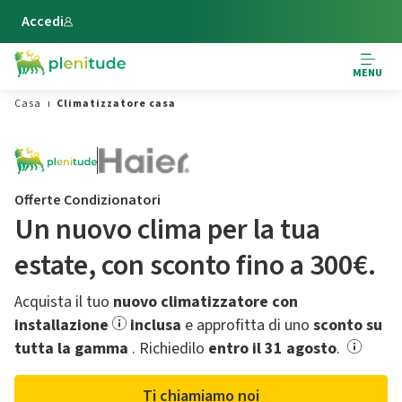
Vai al contenuto principale
Accedi
MENU
Casa
Climatizzatore casa
Offerte Condizionatori
Un nuovo clima per la tua
estate,​ con sconto fino a 300€.
Acquista il tuo
nuovo climatizzatore con
installazione
inclusa
e approfitta di uno
sconto su
tutta la gamma
.​ Richiedilo
entro il 31 agosto
.
Ti chiamiamo noi