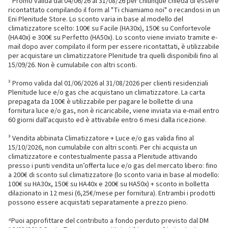
¹ Promo valida dal 04/06/26 al 31/08/26 per chiunque chieda di essere
ricontattato compilando il form al "Ti chiamiamo noi" o recandosi in un
Eni Plenitude Store. Lo sconto varia in base al modello del
climatizzatore scelto: 100€ su Facile (HA30x), 150€ su Confortevole
(HA40x) e 300€ su Perfetto (HA50x). Lo sconto viene inviato tramite e-
mail dopo aver compilato il form per essere ricontattati, è utilizzabile
per acquistare un climatizzatore Plenitude tra quelli disponibili fino al
15/09/26. Non è cumulabile con altri sconti.
² Promo valida dal 01/06/2026 al 31/08/2026 per clienti residenziali
Plenitude luce e/o gas che acquistano un climatizzatore. La carta
prepagata da 100€ è utilizzabile per pagare le bollette di una
fornitura luce e/o gas, non è ricaricabile, viene inviata via e-mail entro
60 giorni dall'acquisto ed è attivabile entro 6 mesi dalla ricezione.
³ Vendita abbinata Climatizzatore + Luce e/o gas valida fino al
15/10/2026, non cumulabile con altri sconti. Per chi acquista un
climatizzatore e contestualmente passa a Plenitude attivando
presso i punti vendita un’offerta luce e/o gas del mercato libero: fino
a 200€ di sconto sul climatizzatore (lo sconto varia in base al modello:
100€ su HA30x, 150€ su HA40x e 200€ su HA50x) + sconto in bolletta
dilazionato in 12 mesi (6,25€/mese per fornitura). Entrambi i prodotti
possono essere acquistati separatamente a prezzo pieno.
⁴Puoi approfittare del contributo a fondo perduto previsto dal DM