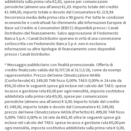
addebitata sulla prima rata €2,62, spese per comunicazioni
periodiche (almeno una all’anno) €1,03. Importo totale del credito
€1.049,00, importo totale e dovuto dal Consumatore €1.219,94.
Decorrenza media della prima rata a 90 giorni. Per tutte le condizioni
economiche e contrattuali fai riferimento alle Informazioni Europee di
Base sul Credito ai Consumatori (IEBCC) disponibili presso i Canali
Distributivi del finanziamento. Salvo approvazione di Findomestic
Banca S.p.A. I Canali Distributivi operano in virtù di una convenzione
sottoscritta con Findomestic Banca S.p.A. non in esclusiva.
Informazioni su altre tipologie di finanziamento sono disponibili
presso i Canali Distributivi.
⁶ Messaggio pubblicitario con finalità promozionale. Offerta di
credito finalizzato valida dal 01/07/26 al 31/12/26, come da esempi
rappresentativi. Prezzo del bene Climatizzatore HA40x
(Confortevole) €1.349,00 TAN fisso 0,00% TAEG 0,00% in 24 rate da
€56,20 oltre le seguenti spese già incluse nel calcolo del TAEG: spese
incasso e gestione rata €0,00 per ogni mensilità, imposta sostitutiva
addebitata sulla prima rata €0,00, spese per comunicazioni
periodiche (almeno una all’anno) € 0,00. Importo totale del credito
€1.349,00, importo totale e dovuto dal Consumatore €1.349,00;
prezzo del bene Climatizzatore HA50x (Perfetto) €1.499,00 TAN fisso
0,00% TAEG 0,00% in 24 rate da €62,45 oltre le seguenti spese già
incluse nel calcolo del TAEG: spese incasso e gestione rata €0,00 per
ogni mensilità, imposta sostitutiva addebitata sulla prima rata € 0,00,