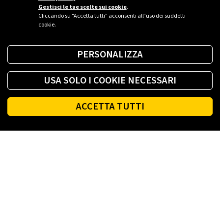
Gestisci le tue scelte sui cookie
.
Cliccando su "Accetta tutti" acconsenti all’uso dei suddetti
cookie.
PERSONALIZZA
USA SOLO I COOKIE NECESSARI
ACCETTA TUTTI
Footer
PLENITUDE
LUCE E GAS CASA
LUCE E GAS AZIENDA
PLENITUDE FIBRA