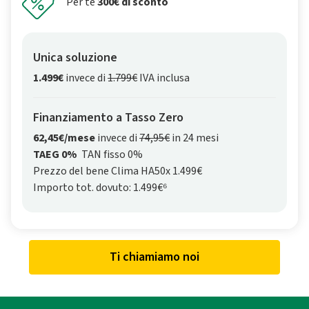
Per te
300€ di sconto
Unica soluzione
1.499€
invece di
1.799€
IVA inclusa
Finanziamento a Tasso Zero
62,45€/mese
invece di
74,95€
in 24 mesi
TAEG 0%
TAN fisso 0%
Prezzo del bene Clima HA50x 1.499€
Importo tot. dovuto: 1.499€⁶
Ti chiamiamo noi