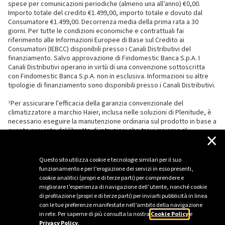
spese per comunicazioni periodiche (almeno una all’anno) €0,00.
Importo totale del credito €1.499,00, importo totale e dovuto dal
Consumatore €1.499,00. Decorrenza media della prima rata a 30
giorni. Per tutte le condizioni economiche e contrattuali fai
riferimento alle Informazioni Europee di Base sul Credito ai
Consumatori (IEBCC) disponibili presso i Canali Distributivi del
finanziamento. Salvo approvazione di Findomestic Banca S.p.A. I
Canali Distributivi operano in virtù di una convenzione sottoscritta
con Findomestic Banca S.p.A. non in esclusiva. Informazioni su altre
tipologie di finanziamento sono disponibili presso i Canali Distributivi.
⁷Per assicurare l'efficacia della garanzia convenzionale del
climatizzatore a marchio Haier, inclusa nelle soluzioni di Plenitude, è
necessario eseguire la manutenzione ordinaria sul prodotto in base a
quanto previsto dal libretto di istruzioni che trovi insieme al
×
climatizzatore.
Questo sito utilizza cookie e tecnologie similari per il suo
funzionamento e per l’erogazione dei servizi in esso presenti,
cookie analitici (propri e di terze parti) per comprendere e
migliorare l’esperienza di navigazione dell’utente, nonché cookie
di profilazione (propri e di terze parti) per inviarti pubblicità in linea
con le tue preferenze manifestate nell’ambito della navigazione
in rete. Per saperne di più consulta la nostra
Cookie Policy
e
Privacy Policy
.