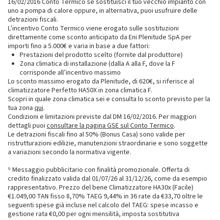
16/02/2016 Conto Termico se sostituisci il tuo vecchio impianto con
uno a pompa di calore oppure, in alternativa, puoi usufruire delle
detrazioni fiscali.
L’incentivo Conto Termico viene erogato sulle sostituzioni
direttamente come sconto anticipato da Eni Plenitude SpA per
importi fino a 5.000€ e varia in base a due fattori:
Prestazioni del prodotto scelto (fornite dal produttore)
Zona climatica di installazione (dalla A alla F, dove la F
corrisponde all’incentivo massimo
Lo sconto massimo erogato da Plenitude, di 620€, si riferisce al
climatizzatore Perfetto HA50X in zona climatica F.
Scopri in quale zona climatica sei e consulta lo sconto previsto per la
tua zona
qui
.
Condizioni e limitazioni previste dal DM 16/02/2016. Per maggiori
dettagli puoi
consultare la pagina GSE sul Conto Termico
.
Le detrazioni fiscali fino al 50% (Bonus Casa) sono valide per
ristrutturazioni edilizie, manutenzioni straordinarie e sono soggette
a variazioni secondo la normativa vigente.
⁵ Messaggio pubblicitario con finalità promozionale. Offerta di
credito finalizzato valida dal 01/07/26 al 31/12/26, come da esempio
rappresentativo. Prezzo del bene Climatizzatore HA30x (Facile)
€1.049,00 TAN fisso 8,70% TAEG 9,44% in 36 rate da €33,70 oltre le
seguenti spese già incluse nel calcolo del TAEG: spese incasso e
gestione rata €0,00 per ogni mensilità, imposta sostitutiva