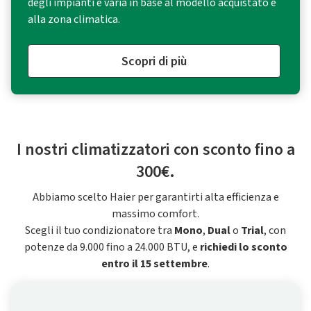
degli impianti e varia in base al modello acquistato e
alla zona climatica.
Scopri di più
I nostri climatizzatori con sconto fino a
300€.
Abbiamo scelto Haier per garantirti alta efficienza e
massimo comfort.
Scegli il tuo condizionatore tra
Mono
,
Dual
o
Trial
, con
potenze da 9.000 fino a 24.000 BTU, e
richiedi lo sconto
entro il 15 settembre
.