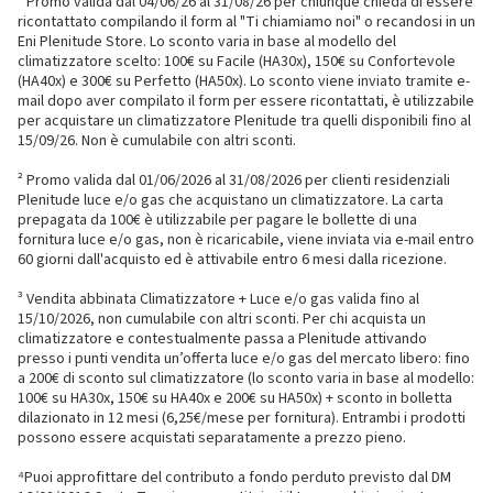
¹ Promo valida dal 04/06/26 al 31/08/26 per chiunque chieda di essere
ricontattato compilando il form al "Ti chiamiamo noi" o recandosi in un
Eni Plenitude Store. Lo sconto varia in base al modello del
climatizzatore scelto: 100€ su Facile (HA30x), 150€ su Confortevole
(HA40x) e 300€ su Perfetto (HA50x). Lo sconto viene inviato tramite e-
mail dopo aver compilato il form per essere ricontattati, è utilizzabile
per acquistare un climatizzatore Plenitude tra quelli disponibili fino al
15/09/26. Non è cumulabile con altri sconti.
² Promo valida dal 01/06/2026 al 31/08/2026 per clienti residenziali
Plenitude luce e/o gas che acquistano un climatizzatore. La carta
prepagata da 100€ è utilizzabile per pagare le bollette di una
fornitura luce e/o gas, non è ricaricabile, viene inviata via e-mail entro
60 giorni dall'acquisto ed è attivabile entro 6 mesi dalla ricezione.
³ Vendita abbinata Climatizzatore + Luce e/o gas valida fino al
15/10/2026, non cumulabile con altri sconti. Per chi acquista un
climatizzatore e contestualmente passa a Plenitude attivando
presso i punti vendita un’offerta luce e/o gas del mercato libero: fino
a 200€ di sconto sul climatizzatore (lo sconto varia in base al modello:
100€ su HA30x, 150€ su HA40x e 200€ su HA50x) + sconto in bolletta
dilazionato in 12 mesi (6,25€/mese per fornitura). Entrambi i prodotti
possono essere acquistati separatamente a prezzo pieno.
⁴Puoi approfittare del contributo a fondo perduto previsto dal DM