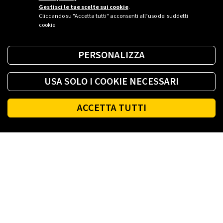
Gestisci le tue scelte sui cookie
.
Cliccando su "Accetta tutti" acconsenti all’uso dei suddetti
cookie.
PERSONALIZZA
USA SOLO I COOKIE NECESSARI
ACCETTA TUTTI
Footer
PLENITUDE
LUCE E GAS CASA
LUCE E GAS AZIENDA
PLENITUDE FIBRA