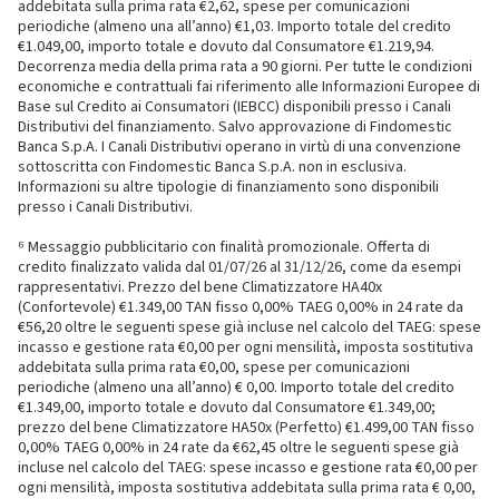
addebitata sulla prima rata €2,62, spese per comunicazioni
periodiche (almeno una all’anno) €1,03. Importo totale del credito
€1.049,00, importo totale e dovuto dal Consumatore €1.219,94.
Decorrenza media della prima rata a 90 giorni. Per tutte le condizioni
economiche e contrattuali fai riferimento alle Informazioni Europee di
Base sul Credito ai Consumatori (IEBCC) disponibili presso i Canali
Distributivi del finanziamento. Salvo approvazione di Findomestic
Banca S.p.A. I Canali Distributivi operano in virtù di una convenzione
sottoscritta con Findomestic Banca S.p.A. non in esclusiva.
Informazioni su altre tipologie di finanziamento sono disponibili
presso i Canali Distributivi.
⁶ Messaggio pubblicitario con finalità promozionale. Offerta di
credito finalizzato valida dal 01/07/26 al 31/12/26, come da esempi
rappresentativi. Prezzo del bene Climatizzatore HA40x
(Confortevole) €1.349,00 TAN fisso 0,00% TAEG 0,00% in 24 rate da
€56,20 oltre le seguenti spese già incluse nel calcolo del TAEG: spese
incasso e gestione rata €0,00 per ogni mensilità, imposta sostitutiva
addebitata sulla prima rata €0,00, spese per comunicazioni
periodiche (almeno una all’anno) € 0,00. Importo totale del credito
€1.349,00, importo totale e dovuto dal Consumatore €1.349,00;
prezzo del bene Climatizzatore HA50x (Perfetto) €1.499,00 TAN fisso
0,00% TAEG 0,00% in 24 rate da €62,45 oltre le seguenti spese già
incluse nel calcolo del TAEG: spese incasso e gestione rata €0,00 per
ogni mensilità, imposta sostitutiva addebitata sulla prima rata € 0,00,