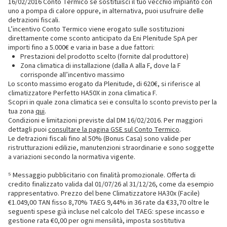
16/02/2016 Conto Termico se sostituisci il tuo vecchio impianto con
uno a pompa di calore oppure, in alternativa, puoi usufruire delle
detrazioni fiscali.
L’incentivo Conto Termico viene erogato sulle sostituzioni
direttamente come sconto anticipato da Eni Plenitude SpA per
importi fino a 5.000€ e varia in base a due fattori:
Prestazioni del prodotto scelto (fornite dal produttore)
Zona climatica di installazione (dalla A alla F, dove la F
corrisponde all’incentivo massimo
Lo sconto massimo erogato da Plenitude, di 620€, si riferisce al
climatizzatore Perfetto HA50X in zona climatica F.
Scopri in quale zona climatica sei e consulta lo sconto previsto per la
tua zona
qui
.
Condizioni e limitazioni previste dal DM 16/02/2016. Per maggiori
dettagli puoi
consultare la pagina GSE sul Conto Termico
.
Le detrazioni fiscali fino al 50% (Bonus Casa) sono valide per
ristrutturazioni edilizie, manutenzioni straordinarie e sono soggette
a variazioni secondo la normativa vigente.
⁵ Messaggio pubblicitario con finalità promozionale. Offerta di
credito finalizzato valida dal 01/07/26 al 31/12/26, come da esempio
rappresentativo. Prezzo del bene Climatizzatore HA30x (Facile)
€1.049,00 TAN fisso 8,70% TAEG 9,44% in 36 rate da €33,70 oltre le
seguenti spese già incluse nel calcolo del TAEG: spese incasso e
gestione rata €0,00 per ogni mensilità, imposta sostitutiva