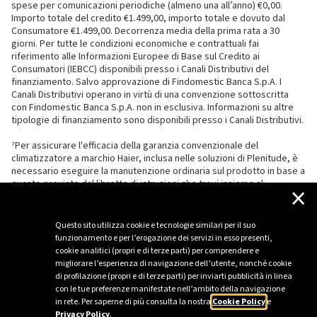
spese per comunicazioni periodiche (almeno una all’anno) €0,00.
Importo totale del credito €1.499,00, importo totale e dovuto dal
Consumatore €1.499,00. Decorrenza media della prima rata a 30
giorni. Per tutte le condizioni economiche e contrattuali fai
riferimento alle Informazioni Europee di Base sul Credito ai
Consumatori (IEBCC) disponibili presso i Canali Distributivi del
finanziamento. Salvo approvazione di Findomestic Banca S.p.A. I
Canali Distributivi operano in virtù di una convenzione sottoscritta
con Findomestic Banca S.p.A. non in esclusiva. Informazioni su altre
tipologie di finanziamento sono disponibili presso i Canali Distributivi.
⁷Per assicurare l'efficacia della garanzia convenzionale del
climatizzatore a marchio Haier, inclusa nelle soluzioni di Plenitude, è
necessario eseguire la manutenzione ordinaria sul prodotto in base a
quanto previsto dal libretto di istruzioni che trovi insieme al
×
climatizzatore.
Questo sito utilizza cookie e tecnologie similari per il suo
funzionamento e per l’erogazione dei servizi in esso presenti,
cookie analitici (propri e di terze parti) per comprendere e
migliorare l’esperienza di navigazione dell’utente, nonché cookie
di profilazione (propri e di terze parti) per inviarti pubblicità in linea
con le tue preferenze manifestate nell’ambito della navigazione
in rete. Per saperne di più consulta la nostra
Cookie Policy
e
Privacy Policy
.