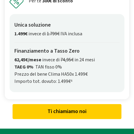
Per te
300€ di sconto
Unica soluzione
1.499€
invece di
1.799€
IVA inclusa
Finanziamento a Tasso Zero
62,45€/mese
invece di
74,95€
in 24 mesi
TAEG 0%
TAN fisso 0%
Prezzo del bene Clima HA50x 1.499€
Importo tot. dovuto: 1.499€⁶
Ti chiamiamo noi