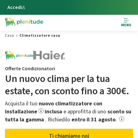
Vai al contenuto principale
Accedi
MENU
Casa
Climatizzatore casa
Offerte Condizionatori
Un nuovo clima per la tua
estate,​ con sconto fino a 300€.
Acquista il tuo
nuovo climatizzatore con
installazione
inclusa
e approfitta di uno
sconto su
tutta la gamma
.​ Richiedilo
entro il 31 agosto
.
Ti chiamiamo noi