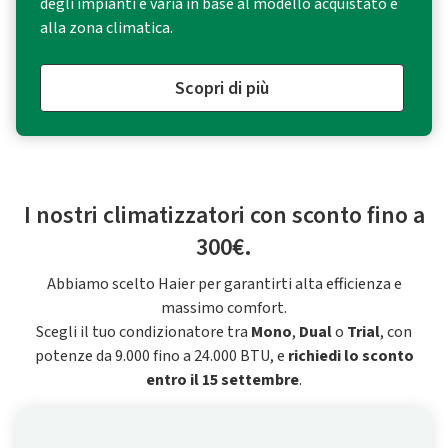
degli impianti e varia in base al modello acquistato e
alla zona climatica.
Scopri di più
I nostri climatizzatori con sconto fino a
300€.
Abbiamo scelto Haier per garantirti alta efficienza e
massimo comfort.
Scegli il tuo condizionatore tra
Mono
,
Dual
o
Trial
, con
potenze da 9.000 fino a 24.000 BTU, e
richiedi lo sconto
entro il 15 settembre
.