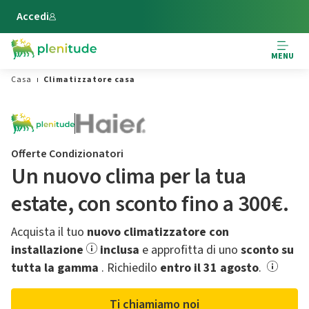
Vai al contenuto principale
Accedi
MENU
Casa
Climatizzatore casa
Offerte Condizionatori
Un nuovo clima per la tua
estate,​ con sconto fino a 300€.
Acquista il tuo
nuovo climatizzatore con
installazione
inclusa
e approfitta di uno
sconto su
tutta la gamma
.​ Richiedilo
entro il 31 agosto
.
Ti chiamiamo noi