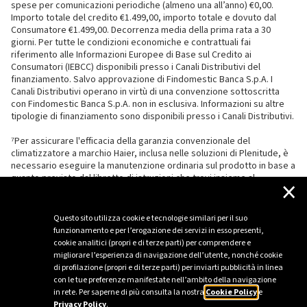
spese per comunicazioni periodiche (almeno una all’anno) €0,00.
Importo totale del credito €1.499,00, importo totale e dovuto dal
Consumatore €1.499,00. Decorrenza media della prima rata a 30
giorni. Per tutte le condizioni economiche e contrattuali fai
riferimento alle Informazioni Europee di Base sul Credito ai
Consumatori (IEBCC) disponibili presso i Canali Distributivi del
finanziamento. Salvo approvazione di Findomestic Banca S.p.A. I
Canali Distributivi operano in virtù di una convenzione sottoscritta
con Findomestic Banca S.p.A. non in esclusiva. Informazioni su altre
tipologie di finanziamento sono disponibili presso i Canali Distributivi.
⁷Per assicurare l'efficacia della garanzia convenzionale del
climatizzatore a marchio Haier, inclusa nelle soluzioni di Plenitude, è
necessario eseguire la manutenzione ordinaria sul prodotto in base a
quanto previsto dal libretto di istruzioni che trovi insieme al
×
climatizzatore.
Questo sito utilizza cookie e tecnologie similari per il suo
funzionamento e per l’erogazione dei servizi in esso presenti,
cookie analitici (propri e di terze parti) per comprendere e
migliorare l’esperienza di navigazione dell’utente, nonché cookie
di profilazione (propri e di terze parti) per inviarti pubblicità in linea
con le tue preferenze manifestate nell’ambito della navigazione
in rete. Per saperne di più consulta la nostra
Cookie Policy
e
Privacy Policy
.