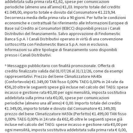
addebitata sulla prima rata €2,62, spese per comunicazioni
periodiche (almeno una all’anno) €1,03. Importo totale del credito
€1.049,00, importo totale e dovuto dal Consumatore €1.219,94.
Decorrenza media della prima rata a 90 giorni. Per tutte le condizioni
economiche e contrattuali fai riferimento alle Informazioni Europee di
Base sul Credito ai Consumatori (IEBCC) disponibili presso i Canali
Distributivi del finanziamento. Salvo approvazione di Findomestic
Banca S.p.A. I Canali Distributivi operano in virtù di una convenzione
sottoscritta con Findomestic Banca S.p.A. non in esclusiva.
Informazioni su altre tipologie di finanziamento sono disponibili
presso i Canali Distributivi.
⁶ Messaggio pubblicitario con finalità promozionale. Offerta di
credito finalizzato valida dal 01/07/26 al 31/12/26, come da esempi
rappresentativi. Prezzo del bene Climatizzatore HA40x
(Confortevole) €1.349,00 TAN fisso 0,00% TAEG 0,00% in 24 rate da
€56,20 oltre le seguenti spese già incluse nel calcolo del TAEG: spese
incasso e gestione rata €0,00 per ogni mensilità, imposta sostitutiva
addebitata sulla prima rata €0,00, spese per comunicazioni
periodiche (almeno una all’anno) € 0,00. Importo totale del credito
€1.349,00, importo totale e dovuto dal Consumatore €1.349,00;
prezzo del bene Climatizzatore HA50x (Perfetto) €1.499,00 TAN fisso
0,00% TAEG 0,00% in 24 rate da €62,45 oltre le seguenti spese già
incluse nel calcolo del TAEG: spese incasso e gestione rata €0,00 per
ogni mensilità, imposta sostitutiva addebitata sulla prima rata € 0,00,