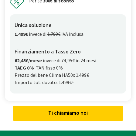
Per te
300€ di sconto
Unica soluzione
1.499€
invece di
1.799€
IVA inclusa
Finanziamento a Tasso Zero
62,45€/mese
invece di
74,95€
in 24 mesi
TAEG 0%
TAN fisso 0%
Prezzo del bene Clima HA50x 1.499€
Importo tot. dovuto: 1.499€⁶
Ti chiamiamo noi