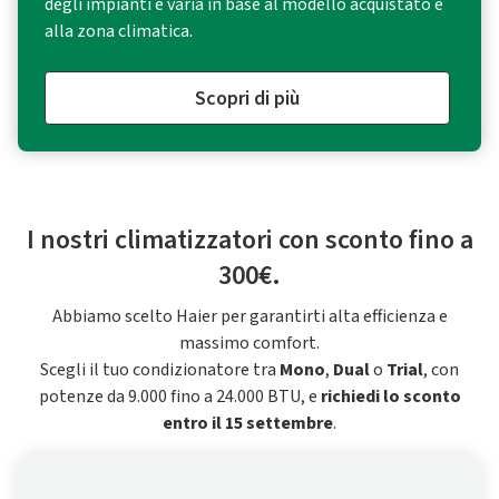
degli impianti e varia in base al modello acquistato e
alla zona climatica.
Scopri di più
I nostri climatizzatori con sconto fino a
300€.
Abbiamo scelto Haier per garantirti alta efficienza e
massimo comfort.
Scegli il tuo condizionatore tra
Mono
,
Dual
o
Trial
, con
potenze da 9.000 fino a 24.000 BTU, e
richiedi lo sconto
entro il 15 settembre
.