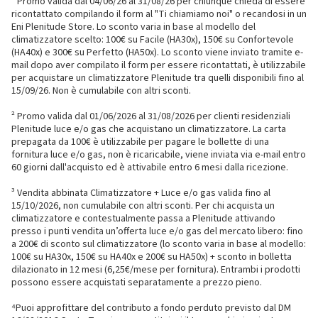
¹ Promo valida dal 04/06/26 al 31/08/26 per chiunque chieda di essere
ricontattato compilando il form al "Ti chiamiamo noi" o recandosi in un
Eni Plenitude Store. Lo sconto varia in base al modello del
climatizzatore scelto: 100€ su Facile (HA30x), 150€ su Confortevole
(HA40x) e 300€ su Perfetto (HA50x). Lo sconto viene inviato tramite e-
mail dopo aver compilato il form per essere ricontattati, è utilizzabile
per acquistare un climatizzatore Plenitude tra quelli disponibili fino al
15/09/26. Non è cumulabile con altri sconti.
² Promo valida dal 01/06/2026 al 31/08/2026 per clienti residenziali
Plenitude luce e/o gas che acquistano un climatizzatore. La carta
prepagata da 100€ è utilizzabile per pagare le bollette di una
fornitura luce e/o gas, non è ricaricabile, viene inviata via e-mail entro
60 giorni dall'acquisto ed è attivabile entro 6 mesi dalla ricezione.
³ Vendita abbinata Climatizzatore + Luce e/o gas valida fino al
15/10/2026, non cumulabile con altri sconti. Per chi acquista un
climatizzatore e contestualmente passa a Plenitude attivando
presso i punti vendita un’offerta luce e/o gas del mercato libero: fino
a 200€ di sconto sul climatizzatore (lo sconto varia in base al modello:
100€ su HA30x, 150€ su HA40x e 200€ su HA50x) + sconto in bolletta
dilazionato in 12 mesi (6,25€/mese per fornitura). Entrambi i prodotti
possono essere acquistati separatamente a prezzo pieno.
⁴Puoi approfittare del contributo a fondo perduto previsto dal DM