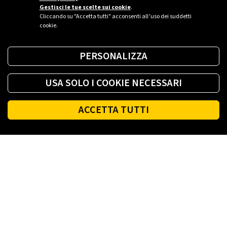
Gestisci le tue scelte sui cookie
.
Cliccando su "Accetta tutti" acconsenti all’uso dei suddetti
cookie.
PERSONALIZZA
USA SOLO I COOKIE NECESSARI
ACCETTA TUTTI
Footer
PLENITUDE
LUCE E GAS CASA
LUCE E GAS AZIENDA
PLENITUDE FIBRA