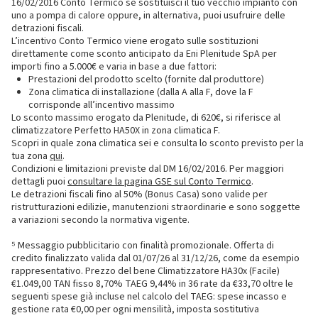
16/02/2016 Conto Termico se sostituisci il tuo vecchio impianto con
uno a pompa di calore oppure, in alternativa, puoi usufruire delle
detrazioni fiscali.
L’incentivo Conto Termico viene erogato sulle sostituzioni
direttamente come sconto anticipato da Eni Plenitude SpA per
importi fino a 5.000€ e varia in base a due fattori:
Prestazioni del prodotto scelto (fornite dal produttore)
Zona climatica di installazione (dalla A alla F, dove la F
corrisponde all’incentivo massimo
Lo sconto massimo erogato da Plenitude, di 620€, si riferisce al
climatizzatore Perfetto HA50X in zona climatica F.
Scopri in quale zona climatica sei e consulta lo sconto previsto per la
tua zona
qui
.
Condizioni e limitazioni previste dal DM 16/02/2016. Per maggiori
dettagli puoi
consultare la pagina GSE sul Conto Termico
.
Le detrazioni fiscali fino al 50% (Bonus Casa) sono valide per
ristrutturazioni edilizie, manutenzioni straordinarie e sono soggette
a variazioni secondo la normativa vigente.
⁵ Messaggio pubblicitario con finalità promozionale. Offerta di
credito finalizzato valida dal 01/07/26 al 31/12/26, come da esempio
rappresentativo. Prezzo del bene Climatizzatore HA30x (Facile)
€1.049,00 TAN fisso 8,70% TAEG 9,44% in 36 rate da €33,70 oltre le
seguenti spese già incluse nel calcolo del TAEG: spese incasso e
gestione rata €0,00 per ogni mensilità, imposta sostitutiva