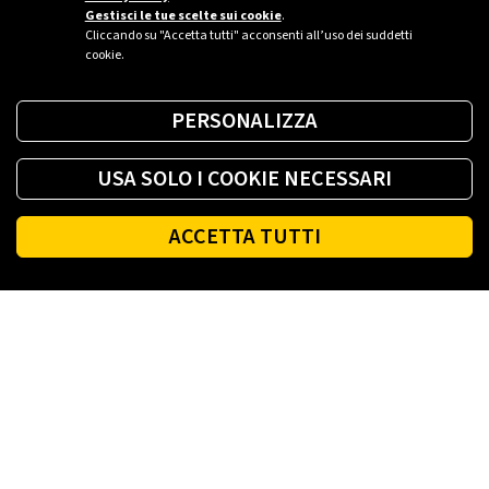
Gestisci le tue scelte sui cookie
.
Cliccando su "Accetta tutti" acconsenti all’uso dei suddetti
cookie.
PERSONALIZZA
USA SOLO I COOKIE NECESSARI
ACCETTA TUTTI
Footer
PLENITUDE
LUCE E GAS CASA
LUCE E GAS AZIENDA
PLENITUDE FIBRA