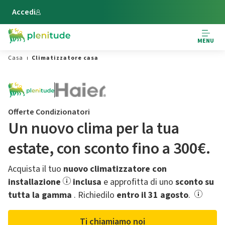
Vai al contenuto principale
Accedi
MENU
Casa
Climatizzatore casa
Offerte Condizionatori
Un nuovo clima per la tua
estate,​ con sconto fino a 300€.
Acquista il tuo
nuovo climatizzatore con
installazione
inclusa
e approfitta di uno
sconto su
tutta la gamma
.​ Richiedilo
entro il 31 agosto
.
Ti chiamiamo noi