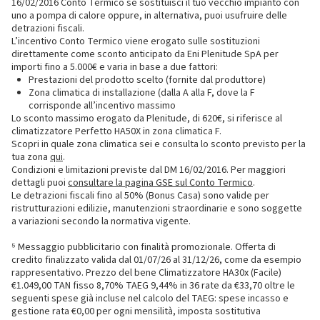
16/02/2016 Conto Termico se sostituisci il tuo vecchio impianto con
uno a pompa di calore oppure, in alternativa, puoi usufruire delle
detrazioni fiscali.
L’incentivo Conto Termico viene erogato sulle sostituzioni
direttamente come sconto anticipato da Eni Plenitude SpA per
importi fino a 5.000€ e varia in base a due fattori:
Prestazioni del prodotto scelto (fornite dal produttore)
Zona climatica di installazione (dalla A alla F, dove la F
corrisponde all’incentivo massimo
Lo sconto massimo erogato da Plenitude, di 620€, si riferisce al
climatizzatore Perfetto HA50X in zona climatica F.
Scopri in quale zona climatica sei e consulta lo sconto previsto per la
tua zona
qui
.
Condizioni e limitazioni previste dal DM 16/02/2016. Per maggiori
dettagli puoi
consultare la pagina GSE sul Conto Termico
.
Le detrazioni fiscali fino al 50% (Bonus Casa) sono valide per
ristrutturazioni edilizie, manutenzioni straordinarie e sono soggette
a variazioni secondo la normativa vigente.
⁵ Messaggio pubblicitario con finalità promozionale. Offerta di
credito finalizzato valida dal 01/07/26 al 31/12/26, come da esempio
rappresentativo. Prezzo del bene Climatizzatore HA30x (Facile)
€1.049,00 TAN fisso 8,70% TAEG 9,44% in 36 rate da €33,70 oltre le
seguenti spese già incluse nel calcolo del TAEG: spese incasso e
gestione rata €0,00 per ogni mensilità, imposta sostitutiva