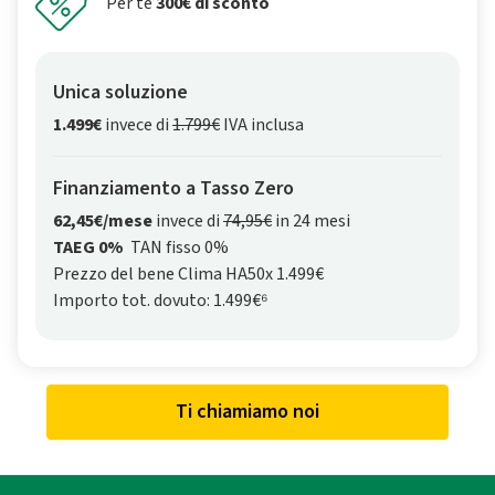
Per te
300€ di sconto
Unica soluzione
1.499€
invece di
1.799€
IVA inclusa
Finanziamento a Tasso Zero
62,45€/mese
invece di
74,95€
in 24 mesi
TAEG 0%
TAN fisso 0%
Prezzo del bene Clima HA50x 1.499€
Importo tot. dovuto: 1.499€⁶
Ti chiamiamo noi