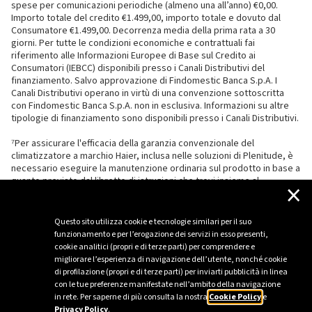
spese per comunicazioni periodiche (almeno una all’anno) €0,00.
Importo totale del credito €1.499,00, importo totale e dovuto dal
Consumatore €1.499,00. Decorrenza media della prima rata a 30
giorni. Per tutte le condizioni economiche e contrattuali fai
riferimento alle Informazioni Europee di Base sul Credito ai
Consumatori (IEBCC) disponibili presso i Canali Distributivi del
finanziamento. Salvo approvazione di Findomestic Banca S.p.A. I
Canali Distributivi operano in virtù di una convenzione sottoscritta
con Findomestic Banca S.p.A. non in esclusiva. Informazioni su altre
tipologie di finanziamento sono disponibili presso i Canali Distributivi.
⁷Per assicurare l'efficacia della garanzia convenzionale del
climatizzatore a marchio Haier, inclusa nelle soluzioni di Plenitude, è
necessario eseguire la manutenzione ordinaria sul prodotto in base a
quanto previsto dal libretto di istruzioni che trovi insieme al
×
climatizzatore.
Questo sito utilizza cookie e tecnologie similari per il suo
funzionamento e per l’erogazione dei servizi in esso presenti,
cookie analitici (propri e di terze parti) per comprendere e
migliorare l’esperienza di navigazione dell’utente, nonché cookie
di profilazione (propri e di terze parti) per inviarti pubblicità in linea
con le tue preferenze manifestate nell’ambito della navigazione
in rete. Per saperne di più consulta la nostra
Cookie Policy
e
Privacy Policy
.