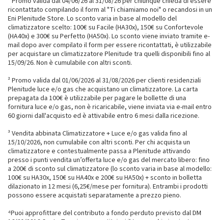
¹ Promo valida dal 04/06/26 al 31/08/26 per chiunque chieda di essere
ricontattato compilando il form al "Ti chiamiamo noi" o recandosi in un
Eni Plenitude Store. Lo sconto varia in base al modello del
climatizzatore scelto: 100€ su Facile (HA30x), 150€ su Confortevole
(HA40x) e 300€ su Perfetto (HA50x). Lo sconto viene inviato tramite e-
mail dopo aver compilato il form per essere ricontattati, è utilizzabile
per acquistare un climatizzatore Plenitude tra quelli disponibili fino al
15/09/26. Non è cumulabile con altri sconti.
² Promo valida dal 01/06/2026 al 31/08/2026 per clienti residenziali
Plenitude luce e/o gas che acquistano un climatizzatore. La carta
prepagata da 100€ è utilizzabile per pagare le bollette di una
fornitura luce e/o gas, non è ricaricabile, viene inviata via e-mail entro
60 giorni dall'acquisto ed è attivabile entro 6 mesi dalla ricezione.
³ Vendita abbinata Climatizzatore + Luce e/o gas valida fino al
15/10/2026, non cumulabile con altri sconti. Per chi acquista un
climatizzatore e contestualmente passa a Plenitude attivando
presso i punti vendita un’offerta luce e/o gas del mercato libero: fino
a 200€ di sconto sul climatizzatore (lo sconto varia in base al modello:
100€ su HA30x, 150€ su HA40x e 200€ su HA50x) + sconto in bolletta
dilazionato in 12 mesi (6,25€/mese per fornitura). Entrambi i prodotti
possono essere acquistati separatamente a prezzo pieno.
⁴Puoi approfittare del contributo a fondo perduto previsto dal DM