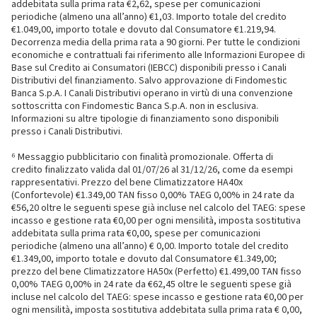
addebitata sulla prima rata €2,62, spese per comunicazioni
periodiche (almeno una all’anno) €1,03. Importo totale del credito
€1.049,00, importo totale e dovuto dal Consumatore €1.219,94.
Decorrenza media della prima rata a 90 giorni. Per tutte le condizioni
economiche e contrattuali fai riferimento alle Informazioni Europee di
Base sul Credito ai Consumatori (IEBCC) disponibili presso i Canali
Distributivi del finanziamento. Salvo approvazione di Findomestic
Banca S.p.A. I Canali Distributivi operano in virtù di una convenzione
sottoscritta con Findomestic Banca S.p.A. non in esclusiva.
Informazioni su altre tipologie di finanziamento sono disponibili
presso i Canali Distributivi.
⁶ Messaggio pubblicitario con finalità promozionale. Offerta di
credito finalizzato valida dal 01/07/26 al 31/12/26, come da esempi
rappresentativi. Prezzo del bene Climatizzatore HA40x
(Confortevole) €1.349,00 TAN fisso 0,00% TAEG 0,00% in 24 rate da
€56,20 oltre le seguenti spese già incluse nel calcolo del TAEG: spese
incasso e gestione rata €0,00 per ogni mensilità, imposta sostitutiva
addebitata sulla prima rata €0,00, spese per comunicazioni
periodiche (almeno una all’anno) € 0,00. Importo totale del credito
€1.349,00, importo totale e dovuto dal Consumatore €1.349,00;
prezzo del bene Climatizzatore HA50x (Perfetto) €1.499,00 TAN fisso
0,00% TAEG 0,00% in 24 rate da €62,45 oltre le seguenti spese già
incluse nel calcolo del TAEG: spese incasso e gestione rata €0,00 per
ogni mensilità, imposta sostitutiva addebitata sulla prima rata € 0,00,