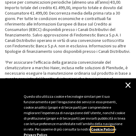
spese per comunicazioni periodiche (almeno una all’anno) €0,00.
Importo totale del credito €1.499,00, importo totale e dovuto dal
Consumatore €1.499,00. Decorrenza media della prima rata a 30
giorni. Per tutte le condizioni economiche e contrattuali fai
riferimento alle Informazioni Europee di Base sul Credito ai
Consumatori (IEBCC) disponibili presso i Canali Distributivi del
finanziamento. Salvo approvazione di Findomestic Banca S.p.A. I
Canali Distributivi operano in virtù di una convenzione sottoscritta
con Findomestic Banca S.p.A. non in esclusiva. Informazioni su altre
tipologie di finanziamento sono disponibili presso i Canali Distributivi.
⁷Per assicurare l'efficacia della garanzia convenzionale del
climatizzatore a marchio Haier, inclusa nelle soluzioni di Plenitude, è
necessario eseguire la manutenzione ordinaria sul prodotto in base a
quanto previsto dal libretto di istruzioni che trovi insieme al
×
climatizzatore.
Questo sito utilizza cookie e tecnologie similari per il suo
funzionamento e per l’erogazione dei servizi in esso presenti,
cookie analitici (propri e di terze parti) per comprendere e
migliorare l’esperienza di navigazione dell’utente, nonché cookie
di profilazione (propri e di terze parti) per inviarti pubblicità in linea
con le tue preferenze manifestate nell’ambito della navigazione
in rete. Per saperne di più consulta la nostra
Cookie Policy
e
Privacy Policy
.