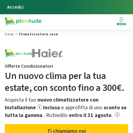
Vai al contenuto principale
Accedi
MENU
Casa
Climatizzatore casa
Offerte Condizionatori
Un nuovo clima per la tua
estate,​ con sconto fino a 300€.
Acquista il tuo
nuovo climatizzatore con
installazione
inclusa
e approfitta di uno
sconto su
tutta la gamma
.​ Richiedilo
entro il 31 agosto
.
Ti chiamiamo noi