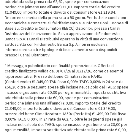
addebitata sulla prima rata €2,62, spese per comunicazioni
periodiche (almeno una all’anno) €1,03. Importo totale del credito
€1.049,00, importo totale e dovuto dal Consumatore €1.219,94.
Decorrenza media della prima rata a 90 giorni. Per tutte le condizioni
economiche e contrattuali fai riferimento alle Informazioni Europee di
Base sul Credito ai Consumatori (IEBCC) disponibili presso i Canali
Distributivi del finanziamento. Salvo approvazione di Findomestic
Banca S.p.A. I Canali Distributivi operano in virtù di una convenzione
sottoscritta con Findomestic Banca S.p.A. non in esclusiva.
Informazioni su altre tipologie di finanziamento sono disponibili
presso i Canali Distributivi.
⁶ Messaggio pubblicitario con finalità promozionale. Offerta di
credito finalizzato valida dal 01/07/26 al 31/12/26, come da esempi
rappresentativi. Prezzo del bene Climatizzatore HA40x
(Confortevole) €1.349,00 TAN fisso 0,00% TAEG 0,00% in 24 rate da
€56,20 oltre le seguenti spese già incluse nel calcolo del TAEG: spese
incasso e gestione rata €0,00 per ogni mensilità, imposta sostitutiva
addebitata sulla prima rata €0,00, spese per comunicazioni
periodiche (almeno una all’anno) € 0,00. Importo totale del credito
€1.349,00, importo totale e dovuto dal Consumatore €1.349,00;
prezzo del bene Climatizzatore HA50x (Perfetto) €1.499,00 TAN fisso
0,00% TAEG 0,00% in 24 rate da €62,45 oltre le seguenti spese già
incluse nel calcolo del TAEG: spese incasso e gestione rata €0,00 per
ogni mensilità, imposta sostitutiva addebitata sulla prima rata € 0,00,