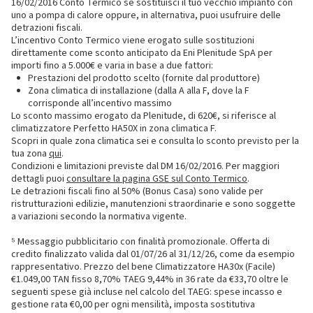
16/02/2016 Conto Termico se sostituisci il tuo vecchio impianto con
uno a pompa di calore oppure, in alternativa, puoi usufruire delle
detrazioni fiscali.
L’incentivo Conto Termico viene erogato sulle sostituzioni
direttamente come sconto anticipato da Eni Plenitude SpA per
importi fino a 5.000€ e varia in base a due fattori:
Prestazioni del prodotto scelto (fornite dal produttore)
Zona climatica di installazione (dalla A alla F, dove la F
corrisponde all’incentivo massimo
Lo sconto massimo erogato da Plenitude, di 620€, si riferisce al
climatizzatore Perfetto HA50X in zona climatica F.
Scopri in quale zona climatica sei e consulta lo sconto previsto per la
tua zona
qui
.
Condizioni e limitazioni previste dal DM 16/02/2016. Per maggiori
dettagli puoi
consultare la pagina GSE sul Conto Termico
.
Le detrazioni fiscali fino al 50% (Bonus Casa) sono valide per
ristrutturazioni edilizie, manutenzioni straordinarie e sono soggette
a variazioni secondo la normativa vigente.
⁵ Messaggio pubblicitario con finalità promozionale. Offerta di
credito finalizzato valida dal 01/07/26 al 31/12/26, come da esempio
rappresentativo. Prezzo del bene Climatizzatore HA30x (Facile)
€1.049,00 TAN fisso 8,70% TAEG 9,44% in 36 rate da €33,70 oltre le
seguenti spese già incluse nel calcolo del TAEG: spese incasso e
gestione rata €0,00 per ogni mensilità, imposta sostitutiva