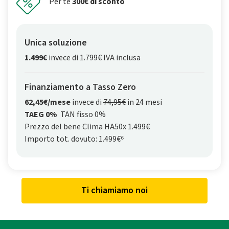
Per te
300€ di sconto
Unica soluzione
1.499€
invece di
1.799€
IVA inclusa
Finanziamento a Tasso Zero
62,45€/mese
invece di
74,95€
in 24 mesi
TAEG 0%
TAN fisso 0%
Prezzo del bene Clima HA50x 1.499€
Importo tot. dovuto: 1.499€⁶
Ti chiamiamo noi