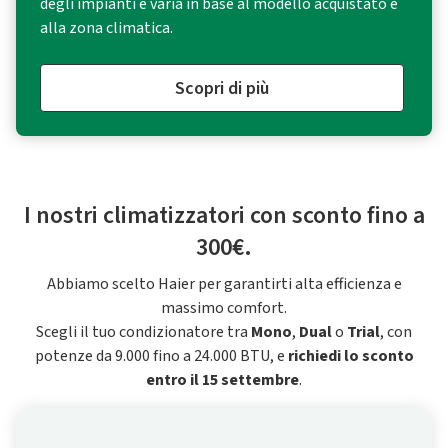
degli impianti e varia in base al modello acquistato e
alla zona climatica.
Scopri di più
I nostri climatizzatori con sconto fino a
300€.
Abbiamo scelto Haier per garantirti alta efficienza e
massimo comfort.
Scegli il tuo condizionatore tra
Mono
,
Dual
o
Trial
, con
potenze da 9.000 fino a 24.000 BTU, e
richiedi lo sconto
entro il 15 settembre
.