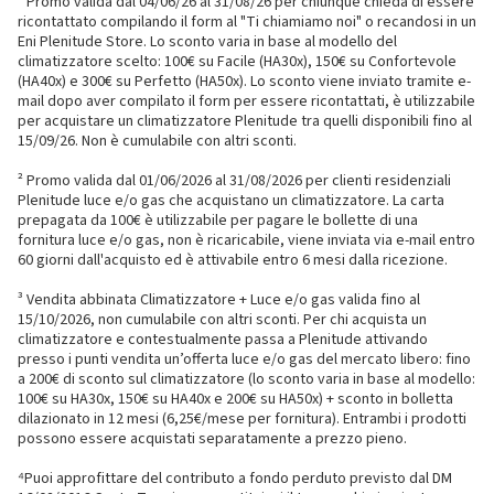
¹ Promo valida dal 04/06/26 al 31/08/26 per chiunque chieda di essere
ricontattato compilando il form al "Ti chiamiamo noi" o recandosi in un
Eni Plenitude Store. Lo sconto varia in base al modello del
climatizzatore scelto: 100€ su Facile (HA30x), 150€ su Confortevole
(HA40x) e 300€ su Perfetto (HA50x). Lo sconto viene inviato tramite e-
mail dopo aver compilato il form per essere ricontattati, è utilizzabile
per acquistare un climatizzatore Plenitude tra quelli disponibili fino al
15/09/26. Non è cumulabile con altri sconti.
² Promo valida dal 01/06/2026 al 31/08/2026 per clienti residenziali
Plenitude luce e/o gas che acquistano un climatizzatore. La carta
prepagata da 100€ è utilizzabile per pagare le bollette di una
fornitura luce e/o gas, non è ricaricabile, viene inviata via e-mail entro
60 giorni dall'acquisto ed è attivabile entro 6 mesi dalla ricezione.
³ Vendita abbinata Climatizzatore + Luce e/o gas valida fino al
15/10/2026, non cumulabile con altri sconti. Per chi acquista un
climatizzatore e contestualmente passa a Plenitude attivando
presso i punti vendita un’offerta luce e/o gas del mercato libero: fino
a 200€ di sconto sul climatizzatore (lo sconto varia in base al modello:
100€ su HA30x, 150€ su HA40x e 200€ su HA50x) + sconto in bolletta
dilazionato in 12 mesi (6,25€/mese per fornitura). Entrambi i prodotti
possono essere acquistati separatamente a prezzo pieno.
⁴Puoi approfittare del contributo a fondo perduto previsto dal DM