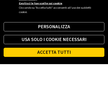
Gestisci le tue scelte sui cookie
.
Cliccando su "Accetta tutti" acconsenti all’uso dei suddetti
cookie.
PERSONALIZZA
USA SOLO I COOKIE NECESSARI
ACCETTA TUTTI
Footer
PLENITUDE
LUCE E GAS CASA
LUCE E GAS AZIENDA
PLENITUDE FIBRA