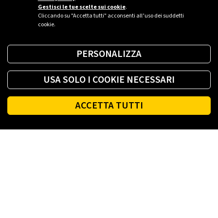
Gestisci le tue scelte sui cookie
.
Cliccando su "Accetta tutti" acconsenti all’uso dei suddetti
cookie.
PERSONALIZZA
USA SOLO I COOKIE NECESSARI
ACCETTA TUTTI
Footer
PLENITUDE
LUCE E GAS CASA
LUCE E GAS AZIENDA
PLENITUDE FIBRA