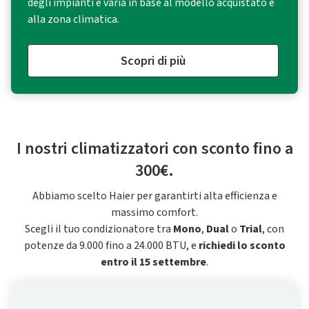
degli impianti e varia in base al modello acquistato e
alla zona climatica.
Scopri di più
I nostri climatizzatori con sconto fino a
300€.
Abbiamo scelto Haier per garantirti alta efficienza e
massimo comfort.
Scegli il tuo condizionatore tra
Mono
,
Dual
o
Trial
, con
potenze da 9.000 fino a 24.000 BTU, e
richiedi lo sconto
entro il 15 settembre
.