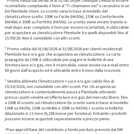
¹ Promo valida dal 04/06/26 al 31/08/26 per chiunque chieda di essere
ricontattato compilando il form al "Ti chiamiamo noi" o recandosi in un
Eni Plenitude Store. Lo sconto varia in base al modello del
climatizzatore scelto: 100€ su Facile (HA30x), 150€ su Confortevole
(HA40x) e 300€ su Perfetto (HA50x). Lo sconto viene inviato tramite e-
mail dopo aver compilato il form per essere ricontattati, è utilizzabile
per acquistare un climatizzatore Plenitude tra quelli disponibili fino al
15/09/26. Non è cumulabile con altri sconti.
² Promo valida dal 01/06/2026 al 31/08/2026 per clienti residenziali
Plenitude luce e/o gas che acquistano un climatizzatore. La carta
prepagata da 100€ è utilizzabile per pagare le bollette di una
fornitura luce e/o gas, non è ricaricabile, viene inviata via e-mail entro
60 giorni dall'acquisto ed è attivabile entro 6 mesi dalla ricezione.
³ Vendita abbinata Climatizzatore + Luce e/o gas valida fino al
15/10/2026, non cumulabile con altri sconti. Per chi acquista un
climatizzatore e contestualmente passa a Plenitude attivando
presso i punti vendita un’offerta luce e/o gas del mercato libero: fino
a 200€ di sconto sul climatizzatore (lo sconto varia in base al modello:
100€ su HA30x, 150€ su HA40x e 200€ su HA50x) + sconto in bolletta
dilazionato in 12 mesi (6,25€/mese per fornitura). Entrambi i prodotti
possono essere acquistati separatamente a prezzo pieno.
⁴Puoi approfittare del contributo a fondo perduto previsto dal DM