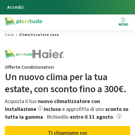
Vai al contenuto principale
Accedi
MENU
Casa
Climatizzatore casa
Offerte Condizionatori
Un nuovo clima per la tua
estate,​ con sconto fino a 300€.
Acquista il tuo
nuovo climatizzatore con
installazione
inclusa
e approfitta di uno
sconto su
tutta la gamma
.​ Richiedilo
entro il 31 agosto
.
Ti chiamiamo noi