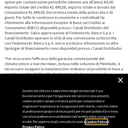
spese per comunicazioni periodiche (almeno una all’anno) €0,00.
Importo totale del credito €1.499,00, importo totale e dovuto dal
Consumatore €1.499,00. Decorrenza media della prima rata a 30
giorni. Per tutte le condizioni economiche e contrattuali fai
riferimento alle Informazioni Europee di Base sul Credito ai
Consumatori (IEBCC) disponibili presso i Canali Distributivi del
finanziamento. Salvo approvazione di Findomestic Banca S.p.A. I
Canali Distributivi operano in virtù di una convenzione sottoscritta
con Findomestic Banca S.p.A. non in esclusiva. Informazioni su altre
tipologie di finanziamento sono disponibili presso i Canali Distributivi.
⁷Per assicurare l'efficacia della garanzia convenzionale del
climatizzatore a marchio Haier, inclusa nelle soluzioni di Plenitude, è
necessario eseguire la manutenzione ordinaria sul prodotto in base a
quanto previsto dal libretto di istruzioni che trovi insieme al
×
climatizzatore.
Questo sito utilizza cookie e tecnologie similari per il suo
funzionamento e per l’erogazione dei servizi in esso presenti,
cookie analitici (propri e di terze parti) per comprendere e
migliorare l’esperienza di navigazione dell’utente, nonché cookie
di profilazione (propri e di terze parti) per inviarti pubblicità in linea
con le tue preferenze manifestate nell’ambito della navigazione
in rete. Per saperne di più consulta la nostra
Cookie Policy
e
Privacy Policy
.