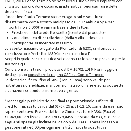
16/02/2016 Conto Termico se sostituisci il tuo vecchio impianto con
uno a pompa di calore oppure, in alternativa, puoi usufruire delle
detrazioni fiscali.
L’incentivo Conto Termico viene erogato sulle sostituzioni
direttamente come sconto anticipato da Eni Plenitude SpA per
importi fino a 5.000€ e varia in base a due fattori:
Prestazioni del prodotto scelto (fornite dal produttore)
Zona climatica di installazione (dalla A alla F, dove la F
corrisponde all’incentivo massimo
Lo sconto massimo erogato da Plenitude, di 620€, si riferisce al
climatizzatore Perfetto HA50X in zona climatica F.
Scopri in quale zona climatica sei e consulta lo sconto previsto per la
tua zona
qui
.
Condizioni e limitazioni previste dal DM 16/02/2016. Per maggiori
dettagli puoi
consultare la pagina GSE sul Conto Termico
.
Le detrazioni fiscali fino al 50% (Bonus Casa) sono valide per
ristrutturazioni edilizie, manutenzioni straordinarie e sono soggette
a variazioni secondo la normativa vigente.
⁵ Messaggio pubblicitario con finalità promozionale. Offerta di
credito finalizzato valida dal 01/07/26 al 31/12/26, come da esempio
rappresentativo. Prezzo del bene Climatizzatore HA30x (Facile)
€1.049,00 TAN fisso 8,70% TAEG 9,44% in 36 rate da €33,70 oltre le
seguenti spese già incluse nel calcolo del TAEG: spese incasso e
gestione rata €0,00 per ogni mensilità, imposta sostitutiva