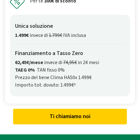
Per te
300€ di sconto
Unica soluzione
1.499€
invece di
1.799€
IVA inclusa
Finanziamento a Tasso Zero
62,45€/mese
invece di
74,95€
in 24 mesi
TAEG 0%
TAN fisso 0%
Prezzo del bene Clima HA50x 1.499€
Importo tot. dovuto: 1.499€⁶
Ti chiamiamo noi