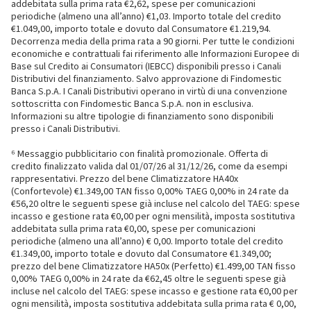
addebitata sulla prima rata €2,62, spese per comunicazioni
periodiche (almeno una all’anno) €1,03. Importo totale del credito
€1.049,00, importo totale e dovuto dal Consumatore €1.219,94.
Decorrenza media della prima rata a 90 giorni. Per tutte le condizioni
economiche e contrattuali fai riferimento alle Informazioni Europee di
Base sul Credito ai Consumatori (IEBCC) disponibili presso i Canali
Distributivi del finanziamento. Salvo approvazione di Findomestic
Banca S.p.A. I Canali Distributivi operano in virtù di una convenzione
sottoscritta con Findomestic Banca S.p.A. non in esclusiva.
Informazioni su altre tipologie di finanziamento sono disponibili
presso i Canali Distributivi.
⁶ Messaggio pubblicitario con finalità promozionale. Offerta di
credito finalizzato valida dal 01/07/26 al 31/12/26, come da esempi
rappresentativi. Prezzo del bene Climatizzatore HA40x
(Confortevole) €1.349,00 TAN fisso 0,00% TAEG 0,00% in 24 rate da
€56,20 oltre le seguenti spese già incluse nel calcolo del TAEG: spese
incasso e gestione rata €0,00 per ogni mensilità, imposta sostitutiva
addebitata sulla prima rata €0,00, spese per comunicazioni
periodiche (almeno una all’anno) € 0,00. Importo totale del credito
€1.349,00, importo totale e dovuto dal Consumatore €1.349,00;
prezzo del bene Climatizzatore HA50x (Perfetto) €1.499,00 TAN fisso
0,00% TAEG 0,00% in 24 rate da €62,45 oltre le seguenti spese già
incluse nel calcolo del TAEG: spese incasso e gestione rata €0,00 per
ogni mensilità, imposta sostitutiva addebitata sulla prima rata € 0,00,