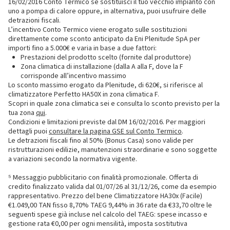
16/02/2016 Conto Termico se sostituisci il tuo vecchio impianto con
uno a pompa di calore oppure, in alternativa, puoi usufruire delle
detrazioni fiscali.
L’incentivo Conto Termico viene erogato sulle sostituzioni
direttamente come sconto anticipato da Eni Plenitude SpA per
importi fino a 5.000€ e varia in base a due fattori:
Prestazioni del prodotto scelto (fornite dal produttore)
Zona climatica di installazione (dalla A alla F, dove la F
corrisponde all’incentivo massimo
Lo sconto massimo erogato da Plenitude, di 620€, si riferisce al
climatizzatore Perfetto HA50X in zona climatica F.
Scopri in quale zona climatica sei e consulta lo sconto previsto per la
tua zona
qui
.
Condizioni e limitazioni previste dal DM 16/02/2016. Per maggiori
dettagli puoi
consultare la pagina GSE sul Conto Termico
.
Le detrazioni fiscali fino al 50% (Bonus Casa) sono valide per
ristrutturazioni edilizie, manutenzioni straordinarie e sono soggette
a variazioni secondo la normativa vigente.
⁵ Messaggio pubblicitario con finalità promozionale. Offerta di
credito finalizzato valida dal 01/07/26 al 31/12/26, come da esempio
rappresentativo. Prezzo del bene Climatizzatore HA30x (Facile)
€1.049,00 TAN fisso 8,70% TAEG 9,44% in 36 rate da €33,70 oltre le
seguenti spese già incluse nel calcolo del TAEG: spese incasso e
gestione rata €0,00 per ogni mensilità, imposta sostitutiva