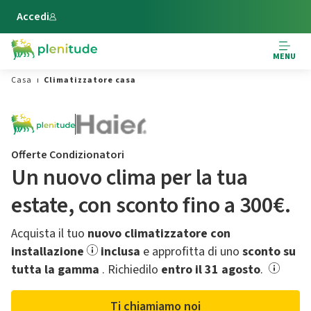
Vai al contenuto principale
Accedi
MENU
Casa
Climatizzatore casa
Offerte Condizionatori
Un nuovo clima per la tua
estate,​ con sconto fino a 300€.
Acquista il tuo
nuovo climatizzatore con
installazione
inclusa
e approfitta di uno
sconto su
tutta la gamma
.​ Richiedilo
entro il 31 agosto
.
Ti chiamiamo noi