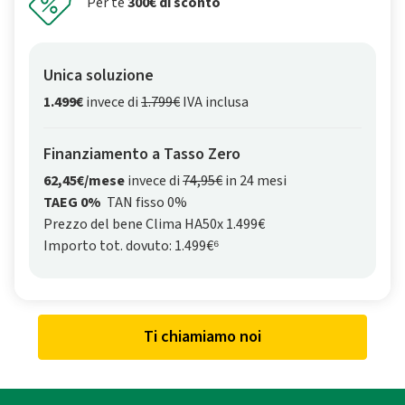
Per te
300€ di sconto
Unica soluzione
1.499€
invece di
1.799€
IVA inclusa
Finanziamento a Tasso Zero
62,45€/mese
invece di
74,95€
in 24 mesi
TAEG 0%
TAN fisso 0%
Prezzo del bene Clima HA50x 1.499€
Importo tot. dovuto: 1.499€⁶
Ti chiamiamo noi