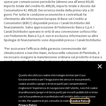
spese per comunicazioni periodiche (almeno una all’anno) €0,00.
Importo totale del credito €1.499,00, importo totale e dovuto dal
Consumatore €1.499,00. Decorrenza media della prima rata a 30
giorni. Per tutte le condizioni economiche e contrattuali fai
riferimento alle Informazioni Europee di Base sul Credito ai
Consumatori (IEBCC) disponibili presso i Canali Distributivi del
finanziamento. Salvo approvazione di Findomestic Banca S.p.A. I
Canali Distributivi operano in virtù di una convenzione sottoscritta
con Findomestic Banca S.p.A. non in esclusiva. Informazioni su altre
tipologie di finanziamento sono disponibili presso i Canali Distributivi.
⁷Per assicurare l'efficacia della garanzia convenzionale del
climatizzatore a marchio Haier, inclusa nelle soluzioni di Plenitude, è
necessario eseguire la manutenzione ordinaria sul prodotto in base a
quanto previsto dal libretto di istruzioni che trovi insieme al
×
climatizzatore.
Questo sito utilizza cookie e tecnologie similari per il suo
funzionamento e per l’erogazione dei servizi in esso presenti,
cookie analitici (propri e di terze parti) per comprendere e
migliorare l’esperienza di navigazione dell’utente, nonché cookie
di profilazione (propri e di terze parti) per inviarti pubblicità in linea
con le tue preferenze manifestate nell’ambito della navigazione
in rete. Per saperne di più consulta la nostra
Cookie Policy
e
Privacy Policy
.