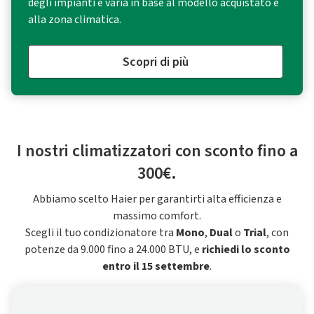
degli impianti e varia in base al modello acquistato e
alla zona climatica.
Scopri di più
I nostri climatizzatori con sconto fino a
300€.
Abbiamo scelto Haier per garantirti alta efficienza e
massimo comfort.
Scegli il tuo condizionatore tra
Mono
,
Dual
o
Trial
, con
potenze da 9.000 fino a 24.000 BTU, e
richiedi lo sconto
entro il 15 settembre
.