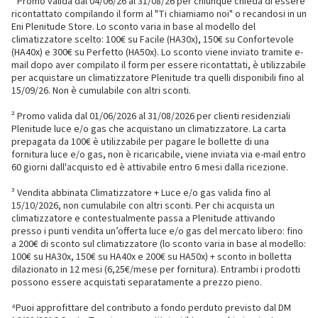
¹ Promo valida dal 04/06/26 al 31/08/26 per chiunque chieda di essere
ricontattato compilando il form al "Ti chiamiamo noi" o recandosi in un
Eni Plenitude Store. Lo sconto varia in base al modello del
climatizzatore scelto: 100€ su Facile (HA30x), 150€ su Confortevole
(HA40x) e 300€ su Perfetto (HA50x). Lo sconto viene inviato tramite e-
mail dopo aver compilato il form per essere ricontattati, è utilizzabile
per acquistare un climatizzatore Plenitude tra quelli disponibili fino al
15/09/26. Non è cumulabile con altri sconti.
² Promo valida dal 01/06/2026 al 31/08/2026 per clienti residenziali
Plenitude luce e/o gas che acquistano un climatizzatore. La carta
prepagata da 100€ è utilizzabile per pagare le bollette di una
fornitura luce e/o gas, non è ricaricabile, viene inviata via e-mail entro
60 giorni dall'acquisto ed è attivabile entro 6 mesi dalla ricezione.
³ Vendita abbinata Climatizzatore + Luce e/o gas valida fino al
15/10/2026, non cumulabile con altri sconti. Per chi acquista un
climatizzatore e contestualmente passa a Plenitude attivando
presso i punti vendita un’offerta luce e/o gas del mercato libero: fino
a 200€ di sconto sul climatizzatore (lo sconto varia in base al modello:
100€ su HA30x, 150€ su HA40x e 200€ su HA50x) + sconto in bolletta
dilazionato in 12 mesi (6,25€/mese per fornitura). Entrambi i prodotti
possono essere acquistati separatamente a prezzo pieno.
⁴Puoi approfittare del contributo a fondo perduto previsto dal DM