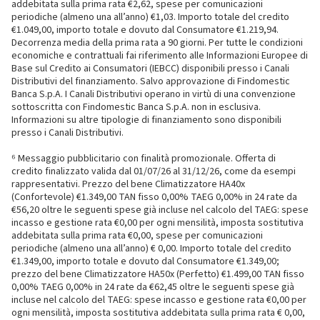
addebitata sulla prima rata €2,62, spese per comunicazioni
periodiche (almeno una all’anno) €1,03. Importo totale del credito
€1.049,00, importo totale e dovuto dal Consumatore €1.219,94.
Decorrenza media della prima rata a 90 giorni. Per tutte le condizioni
economiche e contrattuali fai riferimento alle Informazioni Europee di
Base sul Credito ai Consumatori (IEBCC) disponibili presso i Canali
Distributivi del finanziamento. Salvo approvazione di Findomestic
Banca S.p.A. I Canali Distributivi operano in virtù di una convenzione
sottoscritta con Findomestic Banca S.p.A. non in esclusiva.
Informazioni su altre tipologie di finanziamento sono disponibili
presso i Canali Distributivi.
⁶ Messaggio pubblicitario con finalità promozionale. Offerta di
credito finalizzato valida dal 01/07/26 al 31/12/26, come da esempi
rappresentativi. Prezzo del bene Climatizzatore HA40x
(Confortevole) €1.349,00 TAN fisso 0,00% TAEG 0,00% in 24 rate da
€56,20 oltre le seguenti spese già incluse nel calcolo del TAEG: spese
incasso e gestione rata €0,00 per ogni mensilità, imposta sostitutiva
addebitata sulla prima rata €0,00, spese per comunicazioni
periodiche (almeno una all’anno) € 0,00. Importo totale del credito
€1.349,00, importo totale e dovuto dal Consumatore €1.349,00;
prezzo del bene Climatizzatore HA50x (Perfetto) €1.499,00 TAN fisso
0,00% TAEG 0,00% in 24 rate da €62,45 oltre le seguenti spese già
incluse nel calcolo del TAEG: spese incasso e gestione rata €0,00 per
ogni mensilità, imposta sostitutiva addebitata sulla prima rata € 0,00,