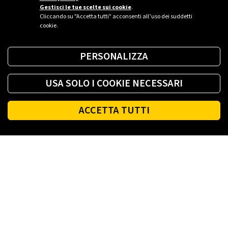
Gestisci le tue scelte sui cookie
.
Cliccando su "Accetta tutti" acconsenti all’uso dei suddetti
cookie.
PERSONALIZZA
USA SOLO I COOKIE NECESSARI
ACCETTA TUTTI
Footer
PLENITUDE
LUCE E GAS CASA
LUCE E GAS AZIENDA
PLENITUDE FIBRA