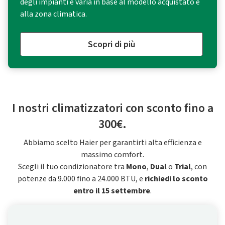
degli impianti e varia in base al modello acquistato e
alla zona climatica.
Scopri di più
I nostri climatizzatori con sconto fino a
300€.
Abbiamo scelto Haier per garantirti alta efficienza e
massimo comfort.
Scegli il tuo condizionatore tra
Mono
,
Dual
o
Trial
, con
potenze da 9.000 fino a 24.000 BTU, e
richiedi lo sconto
entro il 15 settembre
.