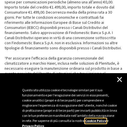
spese per comunicazioni periodiche (almeno una all’anno) €0,00.
Importo totale del credito €1.499,00, importo totale e dovuto dal
Consumatore €1.499,00. Decorrenza media della prima rata a 30
giorni. Per tutte le condizioni economiche e contrattuali fai
riferimento alle Informazioni Europee di Base sul Credito ai
Consumatori (IEBCC) disponibili presso i Canali Distributivi del
finanziamento. Salvo approvazione di Findomestic Banca S.p.A. I
Canali Distributivi operano in virtù di una convenzione sottoscritta
con Findomestic Banca S.p.A. non in esclusiva. Informazioni su altre
tipologie di finanziamento sono disponibili presso i Canali Distributivi.
⁷Per assicurare l'efficacia della garanzia convenzionale del
climatizzatore a marchio Haier, inclusa nelle soluzioni di Plenitude, è
necessario eseguire la manutenzione ordinaria sul prodotto in base a
quanto previsto dal libretto di istruzioni che trovi insieme al
×
climatizzatore.
Questo sito utilizza cookie e tecnologie similari per il suo
funzionamento e per l’erogazione dei servizi in esso presenti,
cookie analitici (propri e di terze parti) per comprendere e
migliorare l’esperienza di navigazione dell’utente, nonché cookie
di profilazione (propri e di terze parti) per inviarti pubblicità in linea
con le tue preferenze manifestate nell’ambito della navigazione
in rete. Per saperne di più consulta la nostra
Cookie Policy
e
Privacy Policy
.