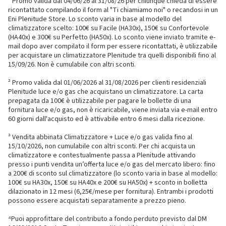
¹ Promo valida dal 04/06/26 al 31/08/26 per chiunque chieda di essere
ricontattato compilando il form al "Ti chiamiamo noi" o recandosi in un
Eni Plenitude Store. Lo sconto varia in base al modello del
climatizzatore scelto: 100€ su Facile (HA30x), 150€ su Confortevole
(HA40x) e 300€ su Perfetto (HA50x). Lo sconto viene inviato tramite e-
mail dopo aver compilato il form per essere ricontattati, è utilizzabile
per acquistare un climatizzatore Plenitude tra quelli disponibili fino al
15/09/26. Non è cumulabile con altri sconti.
² Promo valida dal 01/06/2026 al 31/08/2026 per clienti residenziali
Plenitude luce e/o gas che acquistano un climatizzatore. La carta
prepagata da 100€ è utilizzabile per pagare le bollette di una
fornitura luce e/o gas, non è ricaricabile, viene inviata via e-mail entro
60 giorni dall'acquisto ed è attivabile entro 6 mesi dalla ricezione.
³ Vendita abbinata Climatizzatore + Luce e/o gas valida fino al
15/10/2026, non cumulabile con altri sconti. Per chi acquista un
climatizzatore e contestualmente passa a Plenitude attivando
presso i punti vendita un’offerta luce e/o gas del mercato libero: fino
a 200€ di sconto sul climatizzatore (lo sconto varia in base al modello:
100€ su HA30x, 150€ su HA40x e 200€ su HA50x) + sconto in bolletta
dilazionato in 12 mesi (6,25€/mese per fornitura). Entrambi i prodotti
possono essere acquistati separatamente a prezzo pieno.
⁴Puoi approfittare del contributo a fondo perduto previsto dal DM