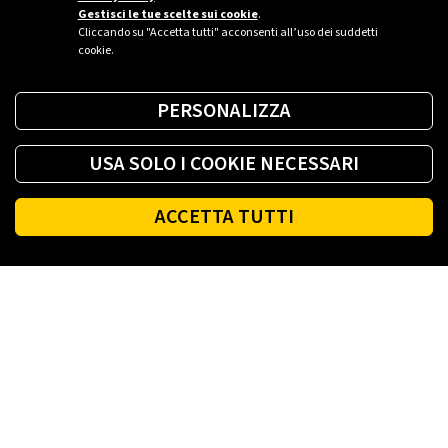
Gestisci le tue scelte sui cookie
.
Cliccando su "Accetta tutti" acconsenti all’uso dei suddetti
cookie.
PERSONALIZZA
USA SOLO I COOKIE NECESSARI
ACCETTA TUTTI
Footer
PLENITUDE
LUCE E GAS CASA
LUCE E GAS AZIENDA
PLENITUDE FIBRA