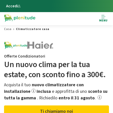
Vai al contenuto principale
Accedi
MENU
Casa
Climatizzatore casa
Offerte Condizionatori
Un nuovo clima per la tua
estate,​ con sconto fino a 300€.
Acquista il tuo
nuovo climatizzatore con
installazione
inclusa
e approfitta di uno
sconto su
tutta la gamma
.​ Richiedilo
entro il 31 agosto
.
Ti chiamiamo noi