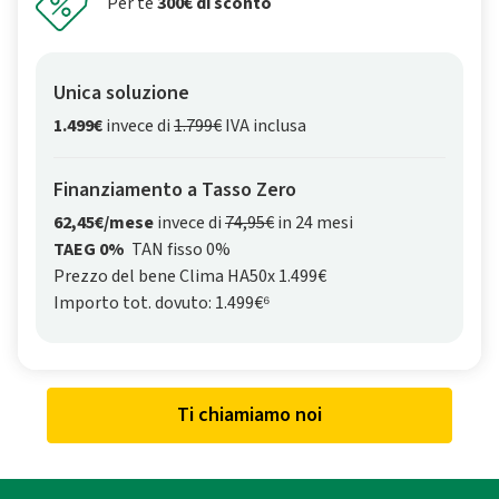
Per te
300€ di sconto
Unica soluzione
1.499€
invece di
1.799€
IVA inclusa
Finanziamento a Tasso Zero
62,45€/mese
invece di
74,95€
in 24 mesi
TAEG 0%
TAN fisso 0%
Prezzo del bene Clima HA50x 1.499€
Importo tot. dovuto: 1.499€⁶
Ti chiamiamo noi