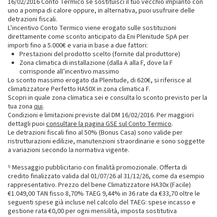
16/02/2016 Conto Termico se sostituisci il tuo vecchio impianto con
uno a pompa di calore oppure, in alternativa, puoi usufruire delle
detrazioni fiscali.
L’incentivo Conto Termico viene erogato sulle sostituzioni
direttamente come sconto anticipato da Eni Plenitude SpA per
importi fino a 5.000€ e varia in base a due fattori:
Prestazioni del prodotto scelto (fornite dal produttore)
Zona climatica di installazione (dalla A alla F, dove la F
corrisponde all’incentivo massimo
Lo sconto massimo erogato da Plenitude, di 620€, si riferisce al
climatizzatore Perfetto HA50X in zona climatica F.
Scopri in quale zona climatica sei e consulta lo sconto previsto per la
tua zona
qui
.
Condizioni e limitazioni previste dal DM 16/02/2016. Per maggiori
dettagli puoi
consultare la pagina GSE sul Conto Termico
.
Le detrazioni fiscali fino al 50% (Bonus Casa) sono valide per
ristrutturazioni edilizie, manutenzioni straordinarie e sono soggette
a variazioni secondo la normativa vigente.
⁵ Messaggio pubblicitario con finalità promozionale. Offerta di
credito finalizzato valida dal 01/07/26 al 31/12/26, come da esempio
rappresentativo. Prezzo del bene Climatizzatore HA30x (Facile)
€1.049,00 TAN fisso 8,70% TAEG 9,44% in 36 rate da €33,70 oltre le
seguenti spese già incluse nel calcolo del TAEG: spese incasso e
gestione rata €0,00 per ogni mensilità, imposta sostitutiva