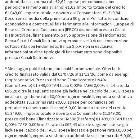
addebitata sulla prima rata €2,62, spese per comunicazioni
periodiche (almeno una all’anno) €1,03. Importo totale del credito
€1.049,00, importo totale e dovuto dal Consumatore €1.219,94.
Decorrenza media della prima rata a 90 giorni. Per tutte le condizioni
economiche e contrattuali fai riferimento alle Informazioni Europee di
Base sul Credito ai Consumatori (IEBCC) disponibili presso i Canali
Distributivi del finanziamento. Salvo approvazione di Findomestic
Banca S.p.A. I Canali Distributivi operano in virtù di una convenzione
sottoscritta con Findomestic Banca S.p.A. non in esclusiva.
Informazioni su altre tipologie di finanziamento sono disponibili
presso i Canali Distributivi.
⁶ Messaggio pubblicitario con finalità promozionale. Offerta di
credito finalizzato valida dal 01/07/26 al 31/12/26, come da esempi
rappresentativi. Prezzo del bene Climatizzatore HA40x
(Confortevole) €1.349,00 TAN fisso 0,00% TAEG 0,00% in 24 rate da
€56,20 oltre le seguenti spese già incluse nel calcolo del TAEG: spese
incasso e gestione rata €0,00 per ogni mensilità, imposta sostitutiva
addebitata sulla prima rata €0,00, spese per comunicazioni
periodiche (almeno una all’anno) € 0,00. Importo totale del credito
€1.349,00, importo totale e dovuto dal Consumatore €1.349,00;
prezzo del bene Climatizzatore HA50x (Perfetto) €1.499,00 TAN fisso
0,00% TAEG 0,00% in 24 rate da €62,45 oltre le seguenti spese già
incluse nel calcolo del TAEG: spese incasso e gestione rata €0,00 per
ogni mensilità, imposta sostitutiva addebitata sulla prima rata € 0,00,