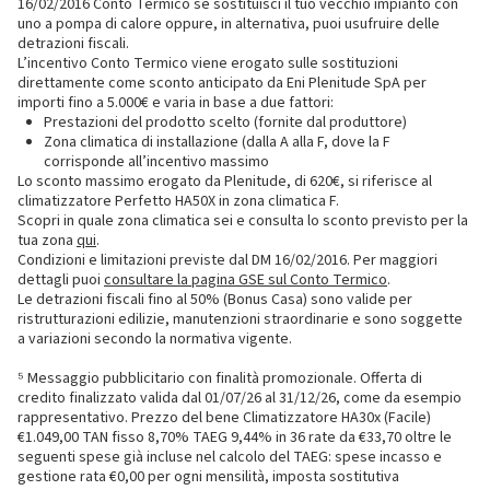
16/02/2016 Conto Termico se sostituisci il tuo vecchio impianto con
uno a pompa di calore oppure, in alternativa, puoi usufruire delle
detrazioni fiscali.
L’incentivo Conto Termico viene erogato sulle sostituzioni
direttamente come sconto anticipato da Eni Plenitude SpA per
importi fino a 5.000€ e varia in base a due fattori:
Prestazioni del prodotto scelto (fornite dal produttore)
Zona climatica di installazione (dalla A alla F, dove la F
corrisponde all’incentivo massimo
Lo sconto massimo erogato da Plenitude, di 620€, si riferisce al
climatizzatore Perfetto HA50X in zona climatica F.
Scopri in quale zona climatica sei e consulta lo sconto previsto per la
tua zona
qui
.
Condizioni e limitazioni previste dal DM 16/02/2016. Per maggiori
dettagli puoi
consultare la pagina GSE sul Conto Termico
.
Le detrazioni fiscali fino al 50% (Bonus Casa) sono valide per
ristrutturazioni edilizie, manutenzioni straordinarie e sono soggette
a variazioni secondo la normativa vigente.
⁵ Messaggio pubblicitario con finalità promozionale. Offerta di
credito finalizzato valida dal 01/07/26 al 31/12/26, come da esempio
rappresentativo. Prezzo del bene Climatizzatore HA30x (Facile)
€1.049,00 TAN fisso 8,70% TAEG 9,44% in 36 rate da €33,70 oltre le
seguenti spese già incluse nel calcolo del TAEG: spese incasso e
gestione rata €0,00 per ogni mensilità, imposta sostitutiva