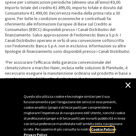
spese per comunicazioni periodiche (almeno una all’anno) €0,00.
Importo totale del credito €1.499,00, importo totale e dovuto dal
Consumatore €1.499,00. Decorrenza media della prima rata a 30
giorni. Per tutte le condizioni economiche e contrattuali fai
riferimento alle Informazioni Europee di Base sul Credito ai
Consumatori (IEBCC) disponibili presso i Canali Distributivi del
finanziamento. Salvo approvazione di Findomestic Banca S.p.A. I
Canali Distributivi operano in virtù di una convenzione sottoscritta
con Findomestic Banca S.p.A. non in esclusiva. Informazioni su altre
tipologie di finanziamento sono disponibili presso i Canali Distributivi.
⁷Per assicurare l'efficacia della garanzia convenzionale del
climatizzatore a marchio Haier, inclusa nelle soluzioni di Plenitude, è
necessario eseguire la manutenzione ordinaria sul prodotto in base a
quanto previsto dal libretto di istruzioni che trovi insieme al
×
climatizzatore.
Questo sito utilizza cookie e tecnologie similari per il suo
funzionamento e per l’erogazione dei servizi in esso presenti,
cookie analitici (propri e di terze parti) per comprendere e
migliorare l’esperienza di navigazione dell’utente, nonché cookie
di profilazione (propri e di terze parti) per inviarti pubblicità in linea
con le tue preferenze manifestate nell’ambito della navigazione
in rete. Per saperne di più consulta la nostra
Cookie Policy
e
Privacy Policy
.