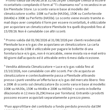
¹ Promo valida dal 04/06/26 al 31/08/26 per chiunque chieda di essere
ricontattato compilando il form al "Ti chiamiamo noi" o recandosi in un
Eni Plenitude Store. Lo sconto varia in base al modello del
climatizzatore scelto: 100€ su Facile (HA30x), 150€ su Confortevole
(HA40x) e 300€ su Perfetto (HA50x). Lo sconto viene inviato tramite e-
mail dopo aver compilato il form per essere ricontattati, è utilizzabile
per acquistare un climatizzatore Plenitude tra quelli disponibili fino al
15/09/26. Non è cumulabile con altri sconti.
² Promo valida dal 01/06/2026 al 31/08/2026 per clienti residenziali
Plenitude luce e/o gas che acquistano un climatizzatore. La carta
prepagata da 100€ è utilizzabile per pagare le bollette di una
fornitura luce e/o gas, non è ricaricabile, viene inviata via e-mail entro
60 giorni dall'acquisto ed è attivabile entro 6 mesi dalla ricezione.
³ Vendita abbinata Climatizzatore + Luce e/o gas valida fino al
15/10/2026, non cumulabile con altri sconti. Per chi acquista un
climatizzatore e contestualmente passa a Plenitude attivando
presso i punti vendita un’offerta luce e/o gas del mercato libero: fino
a 200€ di sconto sul climatizzatore (lo sconto varia in base al modello:
100€ su HA30x, 150€ su HA40x e 200€ su HA50x) + sconto in bolletta
dilazionato in 12 mesi (6,25€/mese per fornitura). Entrambi i prodotti
possono essere acquistati separatamente a prezzo pieno.
⁴Puoi approfittare del contributo a fondo perduto previsto dal DM