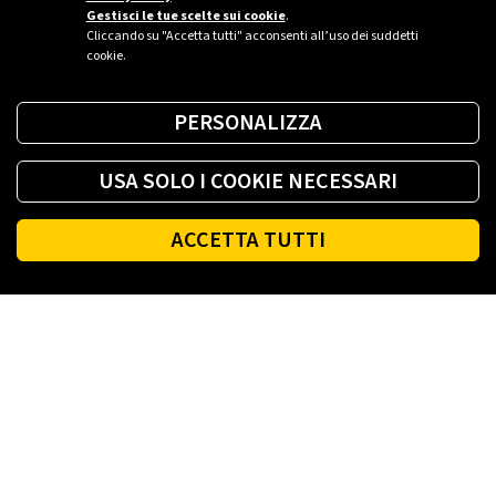
Gestisci le tue scelte sui cookie
.
Cliccando su "Accetta tutti" acconsenti all’uso dei suddetti
cookie.
PERSONALIZZA
USA SOLO I COOKIE NECESSARI
ACCETTA TUTTI
Footer
PLENITUDE
LUCE E GAS CASA
LUCE E GAS AZIENDA
PLENITUDE FIBRA