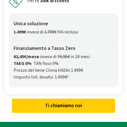
Per te
300€ di sconto
Unica soluzione
1.499€
invece di
1.799€
IVA inclusa
Finanziamento a Tasso Zero
62,45€/mese
invece di
74,95€
in 24 mesi
TAEG 0%
TAN fisso 0%
Prezzo del bene Clima HA50x 1.499€
Importo tot. dovuto: 1.499€⁶
Ti chiamiamo noi