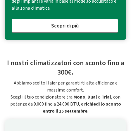
degli impianti e varia in base al modello acquistato e
alla zona climatica.
Scopri di più
I nostri climatizzatori con sconto fino a
300€.
Abbiamo scelto Haier per garantirti alta efficienza e
massimo comfort.
Scegli il tuo condizionatore tra
Mono
,
Dual
o
Trial
, con
potenze da 9.000 fino a 24.000 BTU, e
richiedi lo sconto
entro il 15 settembre
.