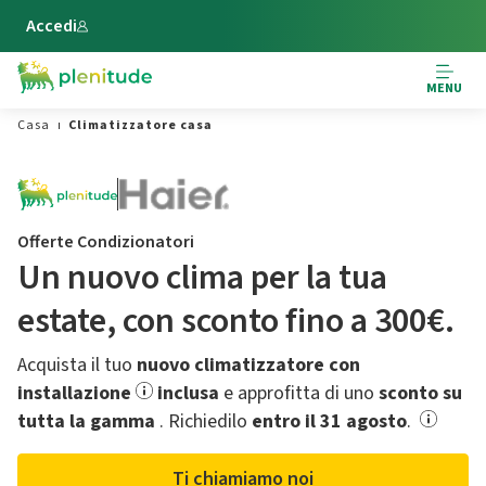
Vai al contenuto principale
Accedi
MENU
Casa
Climatizzatore casa
Offerte Condizionatori
Un nuovo clima per la tua
estate,​ con sconto fino a 300€.
Acquista il tuo
nuovo climatizzatore con
installazione
inclusa
e approfitta di uno
sconto su
tutta la gamma
.​ Richiedilo
entro il 31 agosto
.
Ti chiamiamo noi