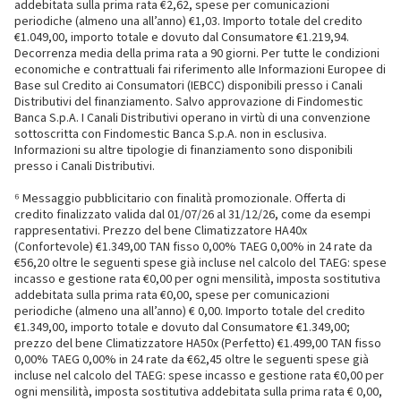
addebitata sulla prima rata €2,62, spese per comunicazioni
periodiche (almeno una all’anno) €1,03. Importo totale del credito
€1.049,00, importo totale e dovuto dal Consumatore €1.219,94.
Decorrenza media della prima rata a 90 giorni. Per tutte le condizioni
economiche e contrattuali fai riferimento alle Informazioni Europee di
Base sul Credito ai Consumatori (IEBCC) disponibili presso i Canali
Distributivi del finanziamento. Salvo approvazione di Findomestic
Banca S.p.A. I Canali Distributivi operano in virtù di una convenzione
sottoscritta con Findomestic Banca S.p.A. non in esclusiva.
Informazioni su altre tipologie di finanziamento sono disponibili
presso i Canali Distributivi.
⁶ Messaggio pubblicitario con finalità promozionale. Offerta di
credito finalizzato valida dal 01/07/26 al 31/12/26, come da esempi
rappresentativi. Prezzo del bene Climatizzatore HA40x
(Confortevole) €1.349,00 TAN fisso 0,00% TAEG 0,00% in 24 rate da
€56,20 oltre le seguenti spese già incluse nel calcolo del TAEG: spese
incasso e gestione rata €0,00 per ogni mensilità, imposta sostitutiva
addebitata sulla prima rata €0,00, spese per comunicazioni
periodiche (almeno una all’anno) € 0,00. Importo totale del credito
€1.349,00, importo totale e dovuto dal Consumatore €1.349,00;
prezzo del bene Climatizzatore HA50x (Perfetto) €1.499,00 TAN fisso
0,00% TAEG 0,00% in 24 rate da €62,45 oltre le seguenti spese già
incluse nel calcolo del TAEG: spese incasso e gestione rata €0,00 per
ogni mensilità, imposta sostitutiva addebitata sulla prima rata € 0,00,