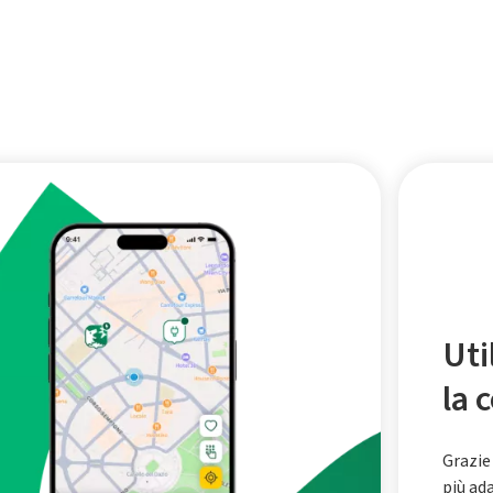
Uti
la 
Grazie
più ad