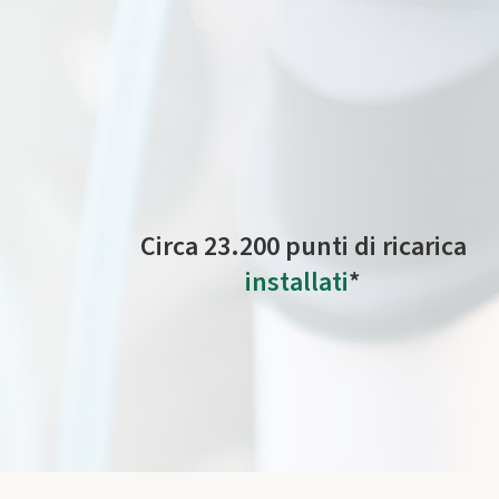
Ricaricare la tua auto elettrica quando sei in viaggi
elettrica fornita da Plenitude, certificata tra
Circa 23.200 punti di ricarica
installati
*
operativi o in attesa di connessione da parte della
rete.
*a luglio 2026