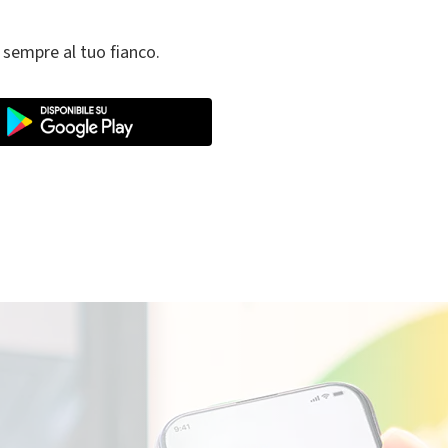
 sempre al tuo fianco.
 servizio di mobilità elettrica è gestito da Plenitude On The Road S.r