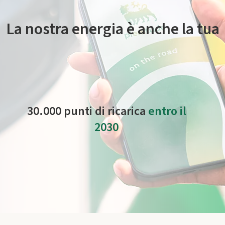
La nostra energia è anche la tua
o è facile e veloce grazie alla nostra rete di punti di ricarica di cui
mite garanzie d’origine di provenienza europea come prodotta da
im
30.000 punti di ricarica
entro il
2030
per espandere la rete in Italia e all’estero.