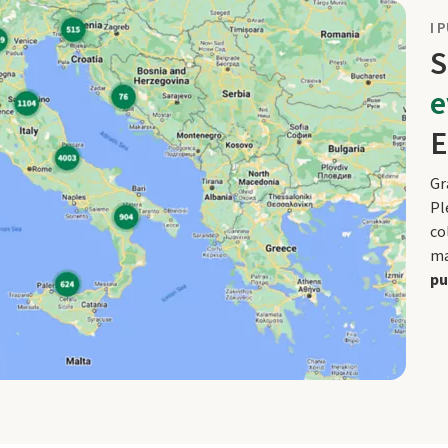
I 
S
e
E
Gr
Pl
co
ma
pu