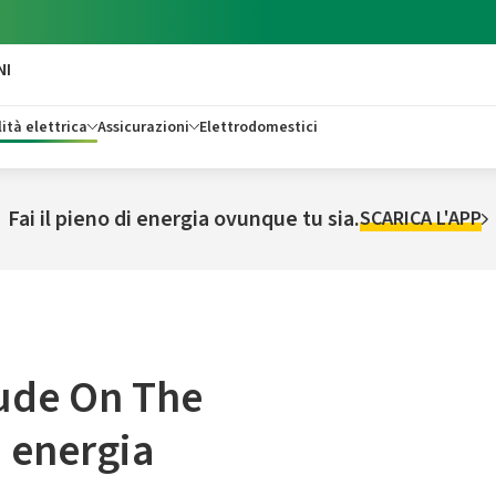
NI
ità elettrica
Assicurazioni
Elettrodomestici
Fai il pieno di energia ovunque tu sia.
SCARICA L'APP
tude On The
i energia