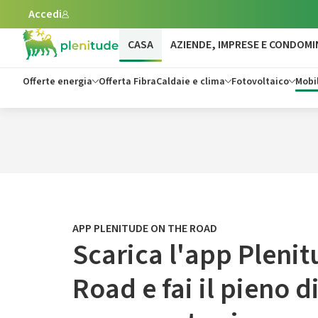
Accedi
Vai al contenuto principale
CASA
AZIENDE, IMPRESE E CONDOMI
Offerte energia
Offerta Fibra
Caldaie e clima
Fotovoltaico
Mobil
APP PLENITUDE ON THE ROAD
Scarica l'app Pleni
Road e fai il pieno d