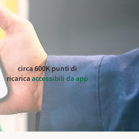
oltre 22.000 proprietari
, alimentate con l'energia
pianti alimentati al 100% da fonti rinnovabili.
circa 600K punti di
ricarica
accessibili da app
sia gestiti direttamente da Plenitude On The
Road che da altri operatori a livello globale.